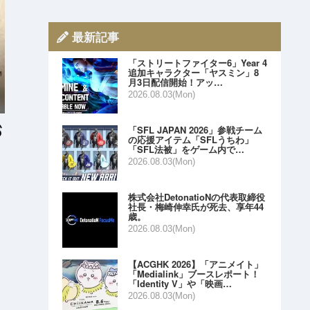
最新記事
「ストリートファイター6」Year 4
追加キャラクター「ヤスミン」8
月3日配信開始！アッ…
2026.08.03(Mon)
「SFL JAPAN 2026」参戦チーム
の応援アイテム「SFLうちわ」
「SFL法被」をゲーム内で…
2026.08.03(Mon)
株式会社DetonatioNの代表取締役
社長・梅崎伸幸氏が死去、享年44
歳。
2026.08.03(Mon)
【ACGHK 2026】「アニメイト」
「Medialink」ブースレポート！
「Identity V」や「映画…
2026.08.03(Mon)