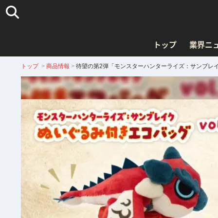
トップ
業界ニ
トップ
>
商品情報
>
待望の第2弾「モンスターハンターライズ：サンブレイク