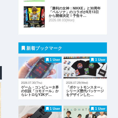
「勝利の女神：NIKKE」と30周年
「ペルソナ」のコラボが8月13日
から開催決定！予告キ…
2026.08.03(Mon)
新着ブックマーク
1 User
1 User
2026.07.30(Thu)
2026.07.29(Wed)
ゲーム・コンピュータ界
「ポケットモンスター」
の伝説「コモドール」か
シリーズ歴代パッケージ
らレトロなY2Kデ…
をデザインした…
1 User
1 User