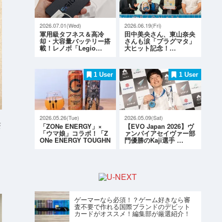
2026.07.01(Wed)
2026.06.19(Fri)
軍用級タフネス＆高冷
田中美央さん、東山奈央
却・大容量バッテリー搭
さんも涙「プラグマタ」
載！レノボ「Legio…
大ヒット記念！…
1 User
1 User
2026.05.26(Tue)
2026.05.09(Sat)
S
「ZONe ENERGY」×
【EVO Japan 2026】ヴ
「ウマ娘」コラボ！「Z
ァンパイアセイヴァー部
ONe ENERGY TOUGHN
門優勝のKaji選手 …
ESS G…
ゲーマーなら必須！？ゲーム好きなら審
査不要で作れる国際ブランドのデビット
カードがオススメ！編集部が厳選紹介！