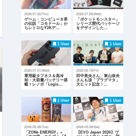
2026.07.30(Thu)
2026.07.29(Wed)
ゲーム・コンピュータ界
「ポケットモンスター」
の伝説「コモドール」か
シリーズ歴代パッケージ
らレトロなY2Kデ…
をデザインした…
1 User
1 User
2026.07.01(Wed)
2026.06.19(Fri)
軍用級タフネス＆高冷
田中美央さん、東山奈央
却・大容量バッテリー搭
さんも涙「プラグマタ」
載！レノボ「Legio…
大ヒット記念！…
1 User
1 User
2026.05.26(Tue)
2026.05.09(Sat)
「ZONe ENERGY」×
【EVO Japan 2026】ヴ