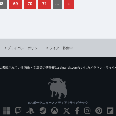
68
69
70
71
…
»
プライバシーポリシー
ライター募集中
comに掲載されている画像・文章等の著作権はsaiganak.comないしカメラマン・
eスポーツニュースメディア | サイガナック