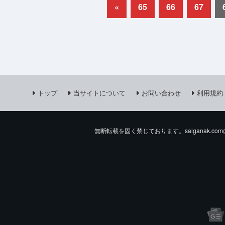
«
65
66
67
トップ
当サイトについて
お問い合わせ
利用規約
無断転載を固く禁じております。saiganak.