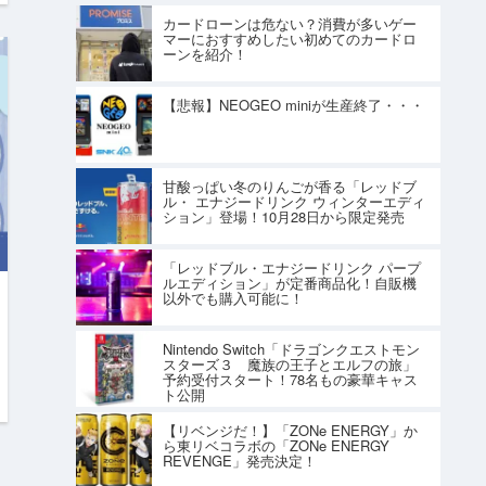
カードローンは危ない？消費が多いゲー
マーにおすすめしたい初めてのカードロ
ーンを紹介！
【悲報】NEOGEO miniが生産終了・・・
甘酸っぱい冬のりんごが香る「レッドブ
ル・ エナジードリンク ウィンターエディ
ション」登場！10月28日から限定発売
「レッドブル・エナジードリンク パープ
ルエディション」が定番商品化！自販機
以外でも購入可能に！
Nintendo Switch「ドラゴンクエストモン
スターズ３ 魔族の王子とエルフの旅」
予約受付スタート！78名もの豪華キャス
ト公開
【リベンジだ！】「ZONe ENERGY」か
ら東リベコラボの「ZONe ENERGY
REVENGE」発売決定！