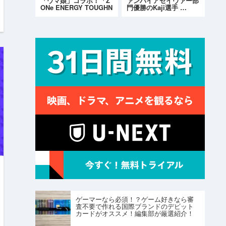
「ウマ娘」コラボ！「Z
ァンパイアセイヴァー部
ONe ENERGY TOUGHN
門優勝のKaji選手 …
ESS G…
ゲーマーなら必須！？ゲーム好きなら審
査不要で作れる国際ブランドのデビット
カードがオススメ！編集部が厳選紹介！