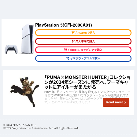
PlayStation 5(CFI-2000A01)
Amazonで購入
楽天市場で購入
Yahoo!ショッピングで購入
ヤマダウェブコムで購入
「PUMA×MONSTER HUNTER」コレクショ
ンが2024年シーズンに発売へ、プーマキャ
ットにアイルーがまたがる
2024年3月にシリーズ20周年を迎えるモンスターハンター。こ
れまでMSIやUSJなど様々なコラボレーションが発表されてき
ましたが、新たにグローバルスポーツブランド「PUMA(プー
マ)」とのコラボが決定しました！
Read more
© 2024 PUMA JAPAN K.K.
©2024 Sony Interactive Entertainment Inc. All Rights Reserved.