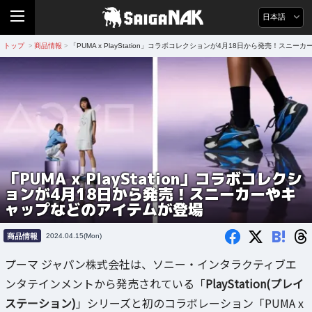
日本語
トップ
商品情報
「PUMA x PlayStation」コラボコレクションが4月18日から発売！ス
>
>
「PUMA x PlayStation」コラボコレクシ
ョンが4月18日から発売！スニーカーやキ
ャップなどのアイテムが登場
B!
商品情報
2024.04.15(Mon)
プーマ ジャパン株式会社は、ソニー・インタラクティブエ
ンタテインメントから発売されている「
PlayStation(プレイ
ステーション)
」シリーズと初のコラボレーション「PUMA x