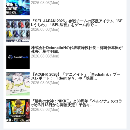
2026.08.03(Mon)
「SFL JAPAN 2026」参戦チームの応援アイテム「SF
Lうちわ」「SFL法被」をゲーム内で…
2026.08.03(Mon)
株式会社DetonatioNの代表取締役社長・梅崎伸幸氏が
死去、享年44歳。
2026.08.03(Mon)
【ACGHK 2026】「アニメイト」「Medialink」ブー
スレポート！「Identity V」や「映画…
2026.08.03(Mon)
「勝利の女神：NIKKE」と30周年「ペルソナ」のコラ
ボが8月13日から開催決定！予告キ…
2026.08.03(Mon)