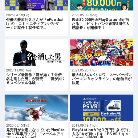
2025.04.18(Fri)
2022.05.09(Mon)
俳優の萩原利久さんが「eFootbal
現金80,000円＆PlayStation5が当
l」の「コミュニティアンバサダ
たる！「ビットバンク創業8周年大
ー」に就任！就任式で…
感謝祭」が開催中！
2023.11.09(Thu)
2021.05.20(Thu)
シリーズ最新作「龍が如く７外伝
最大64人のバトロワ「スーパーボン
名を消した男」が発売！「龍が如く
バーマン R オンライン」の配信日が
８スペシャル体験…
決定！
2020.05.15(Fri)
2019.09.19(Thu)
発売日が未定になっていたPlaySta
PlayStation VRが1万円引きで手に
tion VR専用ソフト「マーベルアイ
入る｢今が買いドキ！PS VR！キャ
アンマン VR」が7…
ンペーン｣開催決定！