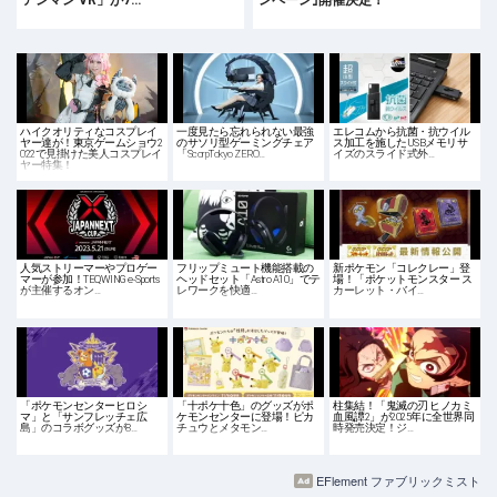
ハイクオリティなコスプレイ
一度見たら忘れられない最強
エレコムから抗菌・抗ウイル
ヤー達が！東京ゲームショウ2
のサソリ型ゲーミングチェア
ス加工を施したUSBメモリサ
022で見掛けた美人コスプレイ
「ScorpTokyo ZERO…
イズのスライド式外…
ヤー特集！
人気ストリーマーやプロゲー
フリップミュート機能搭載の
新ポケモン「コレクレー」登
マーが参加！TEQWING e-Sports
ヘッドセット「Astro A10」でテ
場！「ポケットモンスター ス
が主催するオン…
レワークを快適…
カーレット・バイ…
「ポケモンセンターヒロシ
「十ポケ十色」のグッズがポ
柱集結！「鬼滅の刃 ヒノカミ
マ」と「サンフレッチェ広
ケモンセンターに登場！ピカ
血風譚2」が2025年に全世界同
島」のコラボグッズが8…
チュウとメタモン…
時発売決定！ジ…
EFlement ファブリックミスト