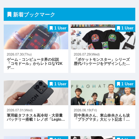
新着ブックマーク
1 User
1 User
2026.07.30(Thu)
2026.07.29(Wed)
ゲーム・コンピュータ界の伝説
「ポケットモンスター」シリーズ
「コモドール」からレトロなY2K
歴代パッケージをデザインした…
デ…
1 User
1 User
2026.07.01(Wed)
2026.06.19(Fri)
軍用級タフネス＆高冷却・大容量
田中美央さん、東山奈央さんも涙
バッテリー搭載！レノボ「Legio…
「プラグマタ」大ヒット記念！…