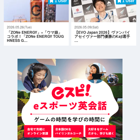
1 User
1 User
2026.05.26(Tue)
2026.05.09(Sat)
「ZONe ENERGY」×「ウマ娘」
【EVO Japan 2026】ヴァンパイ
コラボ！「ZONe ENERGY TOUG
アセイヴァー部門優勝のKaji選手
HNESS G…
…