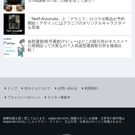
ガ700謎味 01 02」の味を当ててみた！
「NieR:Automata」と「グラニフ」のコラボ商品が予約
開始！デザインにはグラニフのオリジナルキャラクター
も登場
仮想通貨(暗号通貨)デビューはどこの取引所がオススメ？
口座開設って大変なの？人気仮想通貨取引所を徹底比
較！
トップ
当サイトについて
お問い合わせ
利用規約
プライバシーポリシー
ライター募集中
無断転載を固く禁じております。saiganak.comに掲載されている画像・文章等の著作権は
saiganak.comないしカメラマン・ライター、又は引用・出典元のサイトに帰属されます。