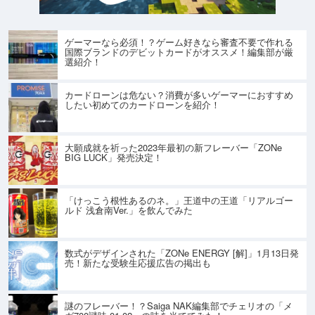
ゲーマーなら必須！？ゲーム好きなら審査不要で作れる
国際ブランドのデビットカードがオススメ！編集部が厳
選紹介！
カードローンは危ない？消費が多いゲーマーにおすすめ
したい初めてのカードローンを紹介！
大願成就を祈った2023年最初の新フレーバー「ZONe
BIG LUCK」発売決定！
「けっこう根性あるのネ。」王道中の王道「リアルゴー
ルド 浅倉南Ver.」を飲んでみた
数式がデザインされた「ZONe ENERGY [解]」1月13日発
売！新たな受験生応援広告の掲出も
謎のフレーバー！？Saiga NAK編集部でチェリオの「メ