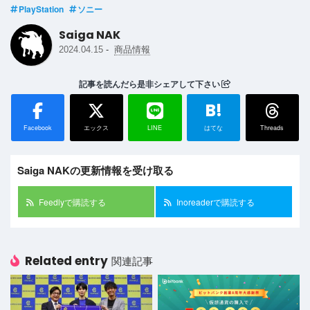
PlayStation
ソニー
Saiga NAK
-
2024.04.15
商品情報
記事を読んだら是非シェアして下さい
B!
Facebook
エックス
LINE
はてな
Threads
Saiga NAKの更新情報を受け取る
Feedlyで購読する
Inoreaderで購読する
Related entry
関連記事