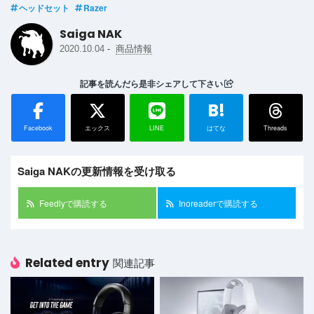
ヘッドセット
Razer
Saiga NAK
-
2020.10.04
商品情報
記事を読んだら是非シェアして下さい
B!
Facebook
エックス
LINE
はてな
Threads
Saiga NAKの更新情報を受け取る
Feedlyで購読する
Inoreaderで購読する
Related entry
関連記事