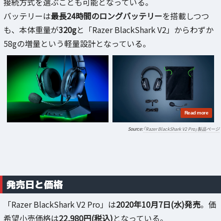
接続方式を選ぶことも可能となっている。
バッテリーは
最長24時間のロングバッテリー
を搭載しつつ
も、本体重量が
320g
と「Razer BlackShark V2」からわずか
58gの増量という軽量設計となっている。
「Razer BlackShark V2 Pro」製品ページ
発売日と価格
「Razer BlackShark V2 Pro」は
2020年10月7日(水)発売
。価
希望小売価格は
22,980円(税込)
となっている。