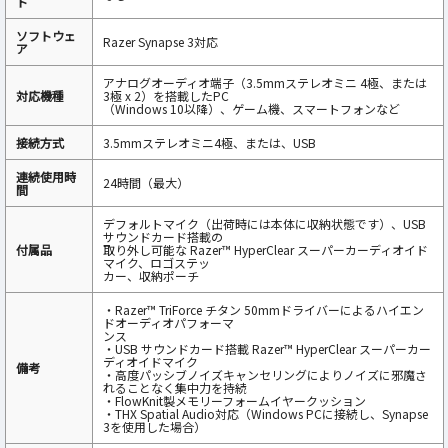
ト
ソフトウェ
Razer Synapse 3対応
ア
アナログオーディオ端子（3.5mmステレオミニ 4極、または
対応機種
3極 x 2）を搭載したPC
（Windows 10以降）、ゲーム機、スマートフォンなど
接続方式
3.5mmステレオミニ4極、または、USB
連続使用時
24時間（最大）
間
デフォルトマイク（出荷時には本体に収納状態です）、USB
サウンドカード搭載の
付属品
取り外し可能な Razer™ HyperClear スーパーカーディオイド
マイク、ロゴステッ
カー、収納ポーチ
・Razer™ TriForce チタン 50mmドライバーによるハイエン
ドオーディオパフォーマ
ンス
・USB サウンドカード搭載 Razer™ HyperClear スーパーカー
ディオイドマイク
備考
・高度パッシブノイズキャンセリングによりノイズに邪魔さ
れることなく集中力を持続
・FlowKnit製メモリーフォームイヤークッション
・THX Spatial Audio対応（Windows PCに接続し、Synapse
3を使用した場合）