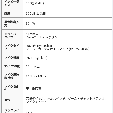
インピーダ
32Ω(@1kHz)
ンス
感度
100dB ± 3dB
最大許容入
30mW
力
ドライバー
50mm径
タイプ
Razer™ TriForce チタン
マイクタイ
Razer™ HyperClear
プ
スーパーカーディオイドマイク (取り外し可能）
マイク感度
-42dB (@1kHz)
マイクSN比
60dB以上
マイク周波
100Hz - 10kHz
数帯域
マイク指向
単一指向性
性
音量ダイヤル、電源スイッチ、ゲーム・チャットバランス、
操作
マイクミュート
バックライ
なし