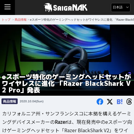
日本語
トップ
商品情報
eスポーツ特化のゲーミングヘッドセットがワイヤレスに進化 「Razer BlackSha
>
>
eスポーツ特化のゲーミングヘッドセットが
ワイヤレスに進化 「Razer BlackShark V
2 Pro」発表
B!
商品情報
2020.10.04(Sun)
カリフォルニア州・サンフランシスコに本拠を構えるゲーミ
ングデバイスメーカーの
Razer
は、現在発売中のeスポーツ向
けゲーミングヘッドセット「Razer BlackShark V2」をワイ