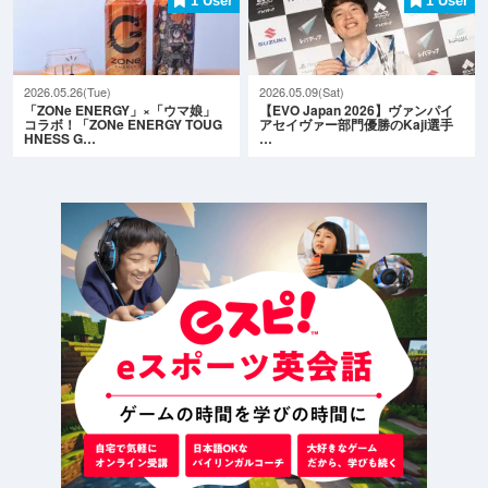
1 User
1 User
2026.05.26(Tue)
2026.05.09(Sat)
「ZONe ENERGY」×「ウマ娘」
【EVO Japan 2026】ヴァンパイ
コラボ！「ZONe ENERGY TOUG
アセイヴァー部門優勝のKaji選手
HNESS G…
…