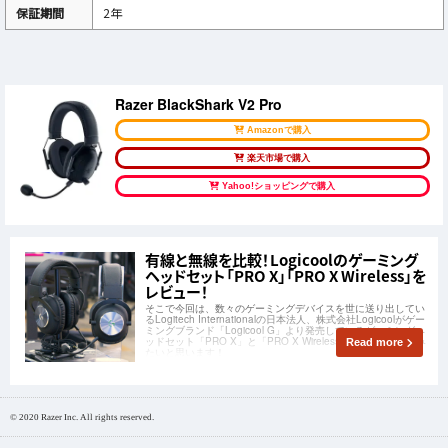
保証期間
2年
Razer BlackShark V2 Pro
Amazonで購入
楽天市場で購入
Yahoo!ショッピングで購入
有線と無線を比較！Logicoolのゲーミング
ヘッドセット「PRO X」「PRO X Wireless」を
レビュー！
そこで今回は、数々のゲーミングデバイスを世に送り出してい
るLogitech Internationalの日本法人、株式会社Logicoolがゲー
ミングブランド「Logicool G」より発売しているゲーミングヘ
ッドセット「PRO X」と「PRO X Wireless」の2種を試してみ
Read more
たいと思います！
© 2020 Razer Inc. All rights reserved.