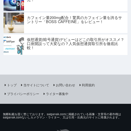
カフェイン量200mg配合！驚異のカフェイン量を誇るサ
ントリー「BOSS CAFFEINE」をレビュー！
仮想通貨(暗号通貨)デビューはどこの取引所がオススメ？
口座開設って大変なの？人気仮想通貨取引所を徹底比
較！
トップ
当サイトについて
お問い合わせ
利用規約
プライバシーポリシー
ライター募集中
無断転載を固く禁じております。saiganak.comに掲載されている画像・文章等の著作権は
saiganak.comないしカメラマン・ライター、又は引用・出典元のサイトに帰属されます。