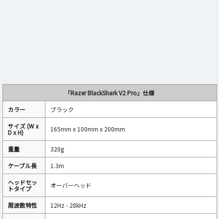
「Razer BlackShark V2 Pro」仕様
カラー
ブラック
サイズ (W x
165mm x 100mm x 200mm
D x H)
重量
320g
ケーブル長
1.3m
ヘッドセッ
オーバーヘッド
トタイプ
周波数特性
12Hz - 28kHz