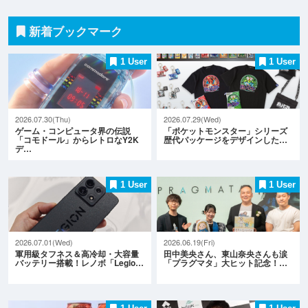
新着ブックマーク
1 User
1 User
2026.07.30(Thu)
2026.07.29(Wed)
ゲーム・コンピュータ界の伝説
「ポケットモンスター」シリーズ
「コモドール」からレトロなY2K
歴代パッケージをデザインした…
デ…
1 User
1 User
2026.07.01(Wed)
2026.06.19(Fri)
軍用級タフネス＆高冷却・大容量
田中美央さん、東山奈央さんも涙
バッテリー搭載！レノボ「Legio…
「プラグマタ」大ヒット記念！…