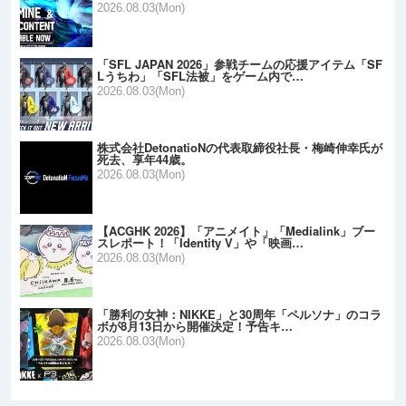
2026.08.03(Mon)
「SFL JAPAN 2026」参戦チームの応援アイテム「SF
Lうちわ」「SFL法被」をゲーム内で…
2026.08.03(Mon)
株式会社DetonatioNの代表取締役社長・梅崎伸幸氏が
死去、享年44歳。
2026.08.03(Mon)
【ACGHK 2026】「アニメイト」「Medialink」ブー
スレポート！「Identity V」や「映画…
2026.08.03(Mon)
「勝利の女神：NIKKE」と30周年「ペルソナ」のコラ
ボが8月13日から開催決定！予告キ…
2026.08.03(Mon)