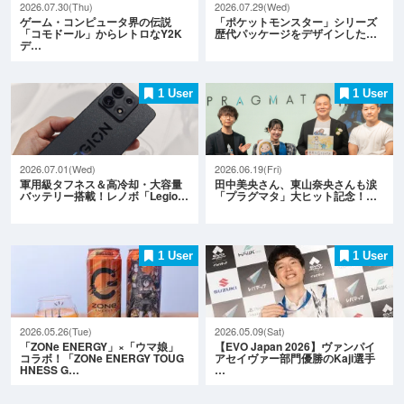
2026.07.30(Thu)
2026.07.29(Wed)
ゲーム・コンピュータ界の伝説
「ポケットモンスター」シリーズ
「コモドール」からレトロなY2K
歴代パッケージをデザインした…
デ…
1 User
1 User
2026.07.01(Wed)
2026.06.19(Fri)
軍用級タフネス＆高冷却・大容量
田中美央さん、東山奈央さんも涙
バッテリー搭載！レノボ「Legio…
「プラグマタ」大ヒット記念！…
1 User
1 User
2026.05.26(Tue)
2026.05.09(Sat)
「ZONe ENERGY」×「ウマ娘」
【EVO Japan 2026】ヴァンパイ
コラボ！「ZONe ENERGY TOUG
アセイヴァー部門優勝のKaji選手
HNESS G…
…