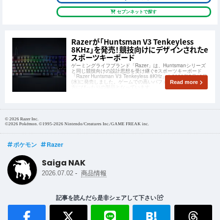
セブンネットで探す
Razerが「Huntsman V3 Tenkeyless
8KHz」を発売！競技向けにデザインされたe
スポーツキーボード
ゲーミングライフブランド「Razer」は、Huntsmanシリーズ
と同じ競技向けの設計思想を受け継ぐeスポーツキーボード
「Razer Huntsman V3 Tenkeyless 8KHz」を2026年5月13日
(水)に発売しました。ゲームでの高いパフォーマンスを求める
Read more
方にぴったりの製品となっています。
© 2026 Razer Inc.
©2026 Pokémon. ©1995-2026 Nintendo/Creatures Inc./GAME FREAK inc.
ポケモン
Razer
Saiga NAK
-
2026.07.02
商品情報
記事を読んだら是非シェアして下さい
B!