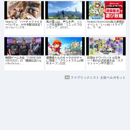
Steamにて「バーチャファイタ
風が運ぶは、声なき声。ソニ
Nintendo Switch Online加入者限定
ー5 レヴォ」が今冬配信決定！
ック完全新作「ソニックフロ
イベント「いっせいトライア
ロールバックネ…
ンティア」が2022…
ル」で「ポ…
格闘ゲーム大会「COMBO BRE
優勝者たちのキャラがガチャ
目指せナワバリバトル日本
AKER 2025」の「餓狼伝説 City
に登場！「グランドスラム4周
一！初の公式全国大会「スプ
of the Wolves」…
年オープン記念 …
ラトゥーン甲子園202…
ファブリックミスト 土佐ベルガモット