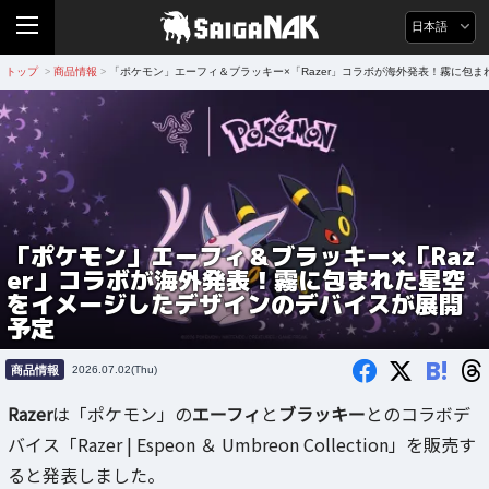
日本語
トップ
商品情報
「ポケモン」エーフィ＆ブラッキー×「Razer」コラボが海外発表！霧に包
>
>
「ポケモン」エーフィ＆ブラッキー×「Raz
er」コラボが海外発表！霧に包まれた星空
をイメージしたデザインのデバイスが展開
予定
B!
商品情報
2026.07.02(Thu)
Razer
は「ポケモン」の
エーフィ
と
ブラッキー
とのコラボデ
バイス「Razer | Espeon ＆ Umbreon Collection」を販売す
ると発表しました。