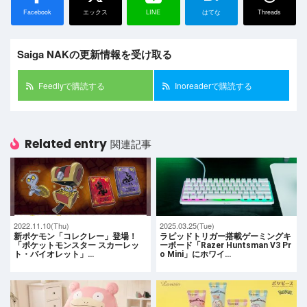
Facebook
エックス
LINE
はてな
Threads
Saiga NAKの更新情報を受け取る
Feedlyで購読する
Inoreaderで購読する
Related entry
関連記事
2022.11.10(Thu)
2025.03.25(Tue)
新ポケモン「コレクレー」登場！
ラピッドトリガー搭載ゲーミングキ
「ポケットモンスター スカーレッ
ーボード「Razer Huntsman V3 Pr
ト・バイオレット」…
o Mini」にホワイ…