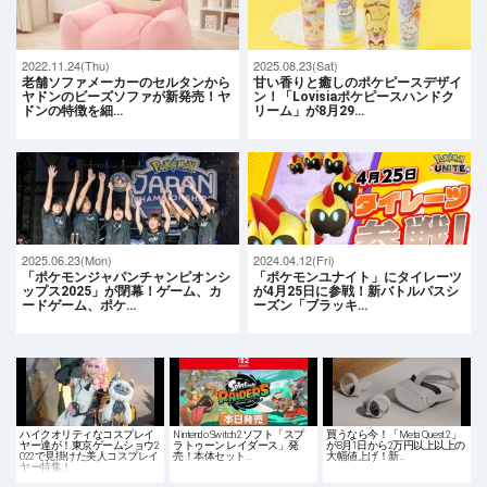
2022.11.24(Thu)
2025.08.23(Sat)
老舗ソファメーカーのセルタンから
甘い香りと癒しのポケピースデザイ
ヤドンのビーズソファが新発売！ヤ
ン！「Lovisiaポケピースハンドク
ドンの特徴を細…
リーム」が8月29…
2025.06.23(Mon)
2024.04.12(Fri)
「ポケモンジャパンチャンピオンシ
「ポケモンユナイト」にタイレーツ
ップス2025」が閉幕！ゲーム、カ
が4月25日に参戦！新バトルパスシ
ードゲーム、ポケ…
ーズン「ブラッキ…
ハイクオリティなコスプレイ
Nintendo Switch 2ソフト「スプ
買うなら今！「Meta Quest 2」
ヤー達が！東京ゲームショウ2
ラトゥーン レイダース」発
が8月1日から2万円以上以上の
022で見掛けた美人コスプレイ
売！本体セット…
大幅値上げ！新…
ヤー特集！