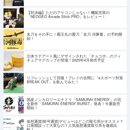
【対決編】ただのアケコンじゃない！機能充実の
「NEOGEO Arcade Stick PRO」をレビュー！
名刀をその手に！覇王丸の愛刀「名刀 河豚毒」の予約開
始！
立体ラテアート風にデザインされた「チョコボ」のフィ
ギュアマグカップが登場！2025年4月発売予定
リフレッシュして回復！プレイの合間に「eスポーツ対策
BREAK OUT」を飲んでみた！
国産ノンカロリーエナドリ「SAMURAI ENERGY」の完
全新作「SAMURAI ENERGY BURST」発表！今夏販売
開始！
仮想通貨(暗号通貨)デビューはどこの取引所がオススメ？
口座開設って大変なの？人気仮想通貨取引所を徹底比
較！