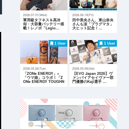
2026.07.01(Wed)
2026.06.19(Fri)
軍用級タフネス＆高冷
田中美央さん、東山奈央
却・大容量バッテリー搭
さんも涙「プラグマタ」
載！レノボ「Legio…
大ヒット記念！…
1 User
1 User
2026.05.26(Tue)
2026.05.09(Sat)
「ZONe ENERGY」×
【EVO Japan 2026】ヴ
「ウマ娘」コラボ！「Z
ァンパイアセイヴァー部
ONe ENERGY TOUGHN
門優勝のKaji選手 …
ESS G…