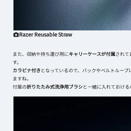
Razer Reusable Straw
また、収納や持ち運び用に
キャリーケースが付属
されて
す。
カラビナ付き
となっているので、バックやベルトループ
ますね。
付属の
折りたたみ式洗浄用ブラシ
と一緒に入れておける