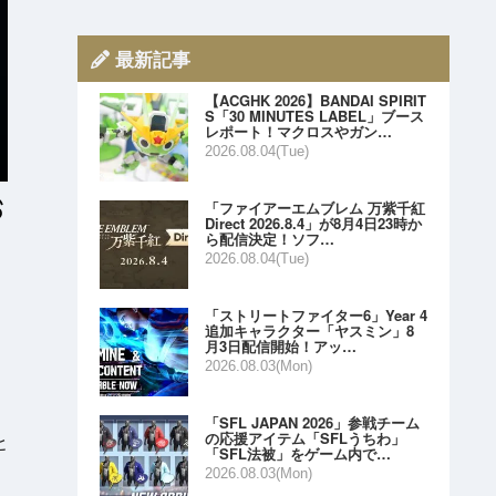
最新記事
【ACGHK 2026】BANDAI SPIRIT
S「30 MINUTES LABEL」ブース
レポート！マクロスやガン…
2026.08.04(Tue)
「ファイアーエムブレム 万紫千紅
Direct 2026.8.4」が8月4日23時か
ら配信決定！ソフ…
2026.08.04(Tue)
「ストリートファイター6」Year 4
追加キャラクター「ヤスミン」8
月3日配信開始！アッ…
2026.08.03(Mon)
「SFL JAPAN 2026」参戦チーム
の応援アイテム「SFLうちわ」
ヒ
「SFL法被」をゲーム内で…
2026.08.03(Mon)