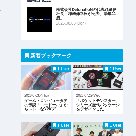
株式会社DetonatioNの代表取締役
発
社長・梅崎伸幸氏が死去、享年44
歳。
2026.08.03(Mon)
新着ブックマーク
1 User
1 User
2026.07.30(Thu)
2026.07.29(Wed)
ゲーム・コンピュータ界
「ポケットモンスター」
の伝説「コモドール」か
シリーズ歴代パッケージ
らレトロなY2Kデ…
をデザインした…
1 User
1 User