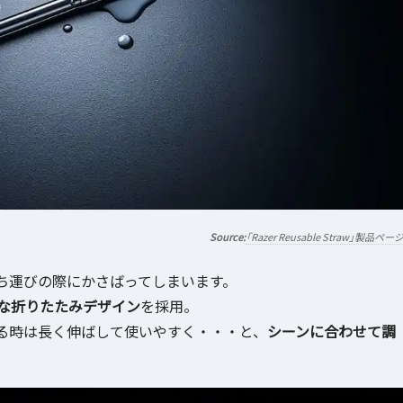
「Razer Reusable Straw」製品ペー
ち運びの際にかさばってしまいます。
な折りたたみデザイン
を採用。
る時は長く伸ばして使いやすく・・・と、
シーンに合わせて調