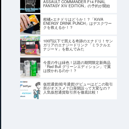
ASSAULT COMMANDER F14 FINAL
FANTASY XIV EDITION」の予約が開始
柑橘×エナドリはどうか！？「KiiVA
ENERGY DRINK PUNCH」はデスクワー
クを救えるか！？
100円以下で買える奇跡のエナドリ！サン
ガリアのエナジードリンク「ミラクルエ
ナジーＶ」を飲んでみた
今度の牛は緑色！話題の期間限定新商品
「Red Bull グリーンエディション」で翼
は授かれるのか！？
仮想通貨(暗号通貨)デビューはどこの取引
所がオススメ？口座開設って大変なの？
人気仮想通貨取引所を徹底比較！