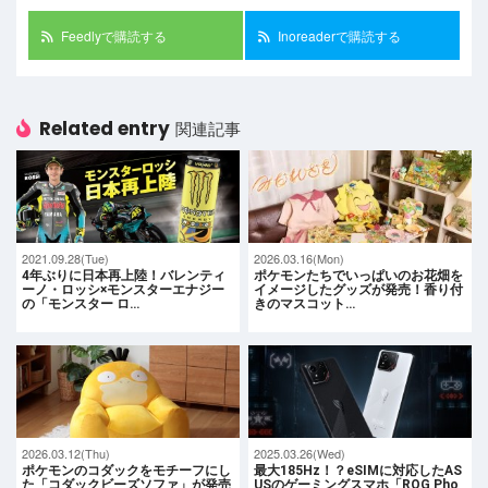
Feedlyで購読する
Inoreaderで購読する
Related entry
関連記事
2021.09.28(Tue)
2026.03.16(Mon)
4年ぶりに日本再上陸！バレンティ
ポケモンたちでいっぱいのお花畑を
ーノ・ロッシ×モンスターエナジー
イメージしたグッズが発売！香り付
の「モンスター ロ…
きのマスコット…
2026.03.12(Thu)
2025.03.26(Wed)
ポケモンのコダックをモチーフにし
最大185Hz！？eSIMに対応したAS
た「コダックビーズソファ」が発売
USのゲーミングスマホ「ROG Pho