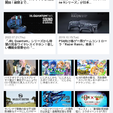
開始！細部まで…
ne 9シリーズ」が日本…
2022.07.21(Thu)
2019.10.15(Tue)
「JBL Quantum」シリーズから待
PS4向け格ゲー用ゲームコントロー
望の完全ワイヤレスイヤホン！欲し
ラ「Razer Raion」発表！
い機能全部乗せの「…
ハイクオリティなコスプレイ
にじさんじから「にじさんじ
セガの名作が蘇る、完全新作
ヤー達が！東京ゲームショウ2
スポーツボイス」「にじさん
「スーパーモンキーボール バ
022で見掛けた美人コスプレイ
じ 仲直りボイス…
ナナランブル」が…
ヤー特集！
サバンナで動物の命を守る獣
「ペルソナ3 リロード」の発売
「モンスト」×「劇場版 呪術廻
医体験をテーマにしたVRゲー
日が決定！各種限定版も登場
戦 0」コラボイベントが1月22