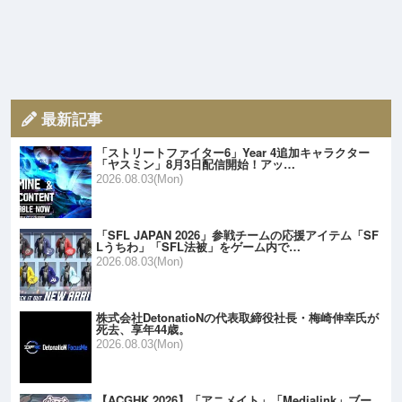
最新記事
「ストリートファイター6」Year 4追加キャラクター
「ヤスミン」8月3日配信開始！アッ…
2026.08.03(Mon)
「SFL JAPAN 2026」参戦チームの応援アイテム「SF
Lうちわ」「SFL法被」をゲーム内で…
2026.08.03(Mon)
株式会社DetonatioNの代表取締役社長・梅崎伸幸氏が
死去、享年44歳。
2026.08.03(Mon)
【ACGHK 2026】「アニメイト」「Medialink」ブー