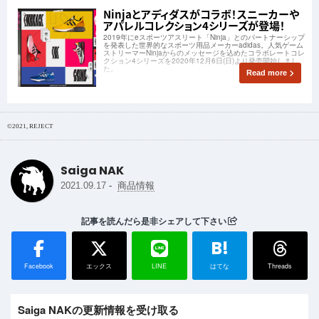
Ninjaとアディダスがコラボ！スニーカーや
アパレルコレクション4シリーズが登場！
2019年にeスポーツアスリート「Ninja」とのパートナーシップ
を発表した世界的なスポーツ用品メーカーadidas。人気ゲーム
ストリーマーNinjaからのメッセージを込めたコラボレートコレ
クション4シリーズを2020年12月6日(日)より発売開始しまし
た。
Read more
©2021, REJECT
Saiga NAK
-
2021.09.17
商品情報
記事を読んだら是非シェアして下さい
B!
Facebook
エックス
LINE
はてな
Threads
Saiga NAKの更新情報を受け取る