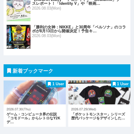
スレポート！「Identity V」や「映画…
2026.08.03(Mon)
「勝利の女神：NIKKE」と30周年「ペルソナ」のコラ
ボが8月13日から開催決定！予告キ…
2026.08.03(Mon)
新着ブックマーク
1 User
1 User
2026.07.30(Thu)
2026.07.29(Wed)
ゲーム・コンピュータ界の伝説
「ポケットモンスター」シリーズ
「コモドール」からレトロなY2K
歴代パッケージをデザインした…
デ…