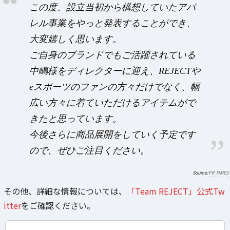
この度、設立当初から構想していたアパ
レル事業をやっと発表することができ、
大変嬉しく思います。
ご自身のブランドでもご活躍されている
中嶋様をディレクターに迎え、REJECTや
eスポーツのファンの方々だけでなく、幅
広い方々に着ていただけるアイテムがで
きたと思っています。
今後さらに商品展開をしていく予定です
ので、ぜひご注目ください。
PR TIMES
その他、詳細な情報については、
「Team REJECT」公式Tw
itter
をご確認ください。