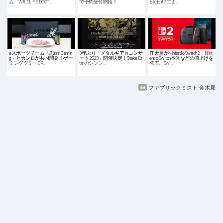
ム「WILDLIFE DOCT…
で予約受付開始！
日(土)12:00よ…
eスポーツチーム「忍ism Gamin
3年ぶり「メタルギア in コンサ
任天堂がNintendo Switch 2・Nint
g」とカンロが共同開発！ゲー
ート 2023」開催決定！Snake Ea
endo Switch本体などの値上げを
ミンググミ「BR…
terのシンシ…
発表。Swi…
ファブリックミスト 金木犀