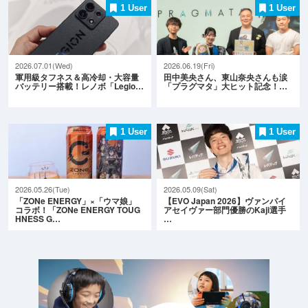
1 User
1 User
2026.07.01(Wed)
2026.06.19(Fri)
軍用級タフネス＆高冷却・大容量
田中美央さん、東山奈央さんも涙
バッテリー搭載！レノボ「Legio…
「プラグマタ」大ヒット記念！…
1 User
1 User
2026.05.26(Tue)
2026.05.09(Sat)
「ZONe ENERGY」×「ウマ娘」
【EVO Japan 2026】ヴァンパイ
コラボ！「ZONe ENERGY TOUG
アセイヴァー部門優勝のKaji選手
HNESS G…
…