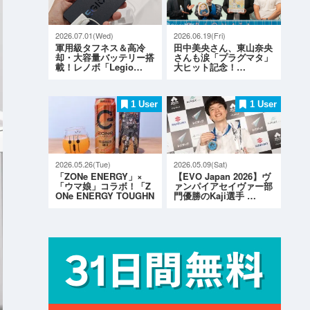
2026.07.01(Wed)
2026.06.19(Fri)
軍用級タフネス＆高冷
田中美央さん、東山奈央
却・大容量バッテリー搭
さんも涙「プラグマタ」
載！レノボ「Legio…
大ヒット記念！…
1 User
1 User
2026.05.26(Tue)
2026.05.09(Sat)
「ZONe ENERGY」×
【EVO Japan 2026】ヴ
「ウマ娘」コラボ！「Z
ァンパイアセイヴァー部
ONe ENERGY TOUGHN
門優勝のKaji選手 …
ESS G…