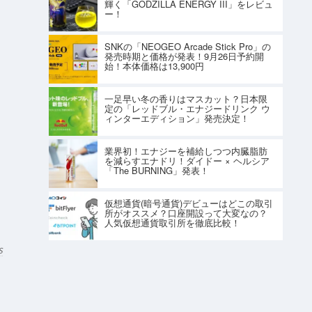
輝く「GODZILLA ENERGY III」をレビュ
ー！
SNKの「NEOGEO Arcade Stick Pro」の
発売時期と価格が発表！9月26日予約開
始！本体価格は13,900円
一足早い冬の香りはマスカット？日本限
定の「レッドブル・エナジードリンク ウ
ィンターエディション」発売決定！
業界初！エナジーを補給しつつ内臓脂肪
を減らすエナドリ！ダイドー × ヘルシア
「The BURNING」発表！
仮想通貨(暗号通貨)デビューはどこの取引
所がオススメ？口座開設って大変なの？
人気仮想通貨取引所を徹底比較！
S