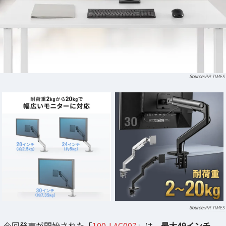
PR TIMES
PR TIMES
今回発売が開始された「
100-LAC007
」は、
最大49インチ
、