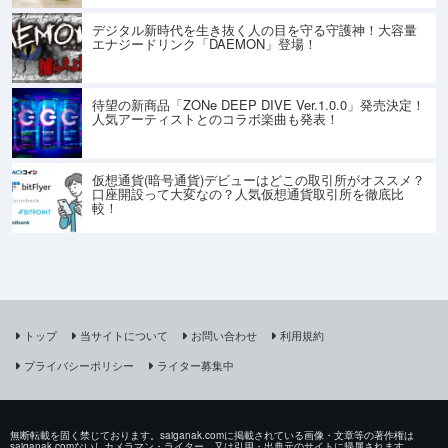
デジタル新時代を生き抜く人の目を守る守護神！大容量
エナジードリンク「DAEMON」登場！
待望の新商品「ZONe DEEP DIVE Ver.1.0.0」発売決定！
人気アーティストとのコラボ楽曲も発表！
仮想通貨(暗号通貨)デビューはどこの取引所がオススメ？
口座開設って大変なの？人気仮想通貨取引所を徹底比
較！
トップ
当サイトについて
お問い合わせ
利用規約
プライバシーポリシー
ライター募集中
無断転載を固く禁じております。saiganak.comに掲載されている画像・文章等の著作権は
saiganak.comないしカメラマン・ライター、又は引用・出典元のサイトに帰属されます。