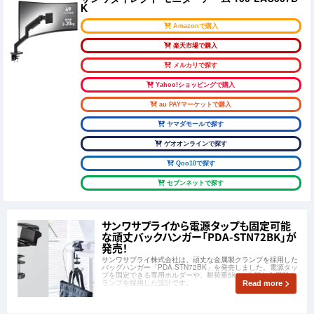
K
Amazonで購入
楽天市場で購入
メルカリで探す
Yahoo!ショッピングで購入
au PAYマーケットで購入
ヤマダモールで探す
ゲオオンラインで探す
Qoo10で探す
セブンネットで探す
サンワサプライから電源タップも固定可能
な頑丈バックハンガー「PDA-STN72BK」が
発売！
サンワサプライ株式会社は、頑丈な金属製クランプを採用した
バッグハンガー「PDA-STN72BK」を発売しました。電源タッ
プを固定できる専用ホルダーや、耐荷重5kgの上部な金属製ク
ランプを採用した設計です。
Read more