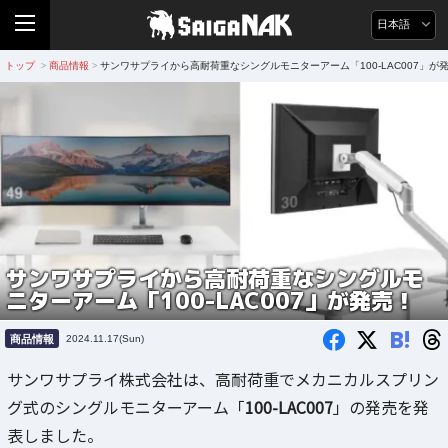
日本語
トップ
商品情報
サンワサプライから高耐荷重なシングルモニターアーム「100-LAC007」が
>
>
サンワサプライから高耐荷重なシングルモ
ニターアーム「100-LAC007」が発売！
B!
商品情報
2024.11.17(Sun)
サンワサプライ株式会社は、高耐荷重でメカニカルスプリン
グ式のシングルモニターアーム「
100-LAC007
」の発売を発
表しました。