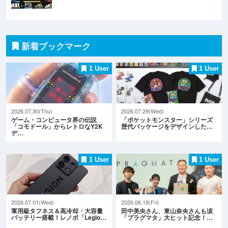
新着ブックマーク
1 User
1 User
2026.07.30(Thu)
2026.07.29(Wed)
ゲーム・コンピュータ界の伝説
「ポケットモンスター」シリーズ
「コモドール」からレトロなY2K
歴代パッケージをデザインした…
デ…
1 User
1 User
2026.07.01(Wed)
2026.06.19(Fri)
軍用級タフネス＆高冷却・大容量
田中美央さん、東山奈央さんも涙
バッテリー搭載！レノボ「Legio…
「プラグマタ」大ヒット記念！…