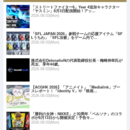
「ストリートファイター6」Year 4追加キャラクター
「ヤスミン」8月3日配信開始！アッ…
2026.08.03(Mon)
「SFL JAPAN 2026」参戦チームの応援アイテム「SF
Lうちわ」「SFL法被」をゲーム内で…
2026.08.03(Mon)
株式会社DetonatioNの代表取締役社長・梅崎伸幸氏が
死去、享年44歳。
2026.08.03(Mon)
【ACGHK 2026】「アニメイト」「Medialink」ブー
スレポート！「Identity V」や「映画…
2026.08.03(Mon)
「勝利の女神：NIKKE」と30周年「ペルソナ」のコラ
ボが8月13日から開催決定！予告キ…
2026.08.03(Mon)