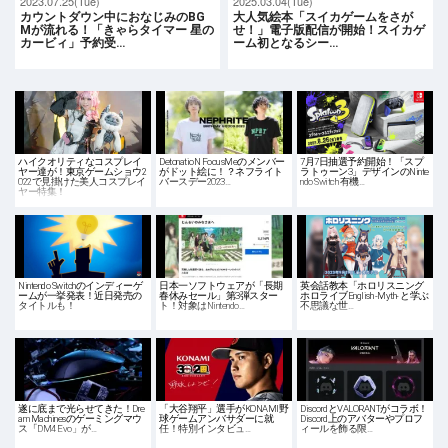
2023.07.25(Tue)
2025.03.04(Tue)
カウントダウン中におなじみのBG
大人気絵本「スイカゲームをさが
Mが流れる！「きゃらタイマー 星の
せ！」電子版配信が開始！スイカゲ
カービィ」予約受…
ーム初となるシー…
ハイクオリティなコスプレイ
DetonatioN FocusMeのメンバー
7月7日抽選予約開始！「スプ
ヤー達が！東京ゲームショウ2
がドット絵に！？ネフライト
ラトゥーン3」デザインのNinte
022で見掛けた美人コスプレイ
バースデー2023…
ndo Switch 有機…
ヤー特集！
Nintendo Switchのインディーゲ
日本一ソフトウェアが「長期
英会話教本「ホロリスニング
ームが一挙発表！近日発売の
春休みセール」第3弾スター
ホロライブEnglish -Myth- と学ぶ
タイトルも！
ト！対象はNintendo…
不思議な世…
遂に底まで光らせてきた！Dre
「大谷翔平」選手がKONAMI野
DiscordとVALORANTがコラボ！
am Machinesのゲーミングマウ
球ゲームアンバサダーに就
Discord上のアバターやプロフ
ス「DM4 Evo」が…
任！特別インタビュ…
ィールを飾る限…