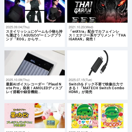
2025.09.04(Thu)
2021.10.20(Wed)
スタイリッシュにゲームも小物も持
「enXtra」配合でカフェインレ
ち運ぼう！ASUSのゲーミングブラ
ス！エナジー系サプリメント「THA
ンド「ROG」からサ…
IGARAN」発売！
2025.10.09(Thu)
2025.07.15(Tue)
最新AIボイスレコーダー「Plaud N
Switchをドック不要で映像出力で
ote Pro」発表！AMOLEDディスプ
きる！「MATECH Switch Combo
レイ搭載や録音機能…
HDMI」が発売