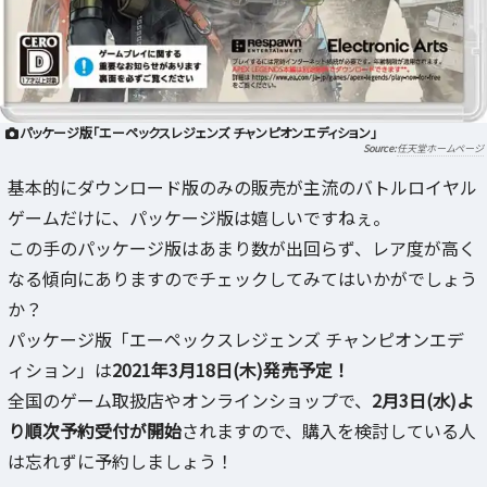
パッケージ版「エーペックスレジェンズ チャンピオンエディション」
任天堂ホームページ
基本的にダウンロード版のみの販売が主流のバトルロイヤル
ゲームだけに、パッケージ版は嬉しいですねぇ。
この手のパッケージ版はあまり数が出回らず、レア度が高く
なる傾向にありますのでチェックしてみてはいかがでしょう
か？
パッケージ版「エーペックスレジェンズ チャンピオンエデ
ィション」は
2021年3月18日(木)発売予定！
全国のゲーム取扱店やオンラインショップで、
2月3日(水)よ
り順次予約受付が開始
されますので、購入を検討している人
は忘れずに予約しましょう！