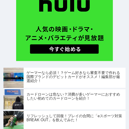
ゲーマーなら必須！？ゲーム好きなら審査不要で作れる
国際ブランドのデビットカードがオススメ！編集部が厳
選紹介！
カードローンは危ない？消費が多いゲーマーにおすすめ
したい初めてのカードローンを紹介！
リフレッシュして回復！プレイの合間に「eスポーツ対策
BREAK OUT」を飲んでみた！