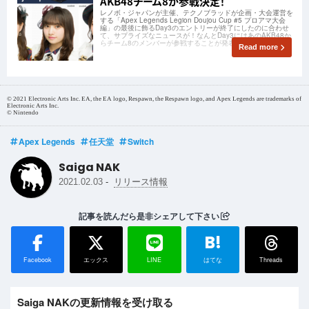
AKB48チーム8が参戦決定！
レノボ・ジャパンが主催、テクノブラッドが企画・大会運営を
する「Apex Legends Legion Doujou Cup #5 プロアマ大会
編」の最後に飾るDay3のエントリーが終了にしたのに合わせ
て、サプライズなニュースが！なんとDay3にはあのAKB48か
らチーム8のメンバーが参戦することが発表されました！
Read more
© 2021 Electronic Arts Inc. EA, the EA logo, Respawn, the Respawn logo, and Apex Legends are trademarks of
Electronic Arts Inc.
© Nintendo
Apex Legends
任天堂
Switch
Saiga NAK
-
2021.02.03
リリース情報
記事を読んだら是非シェアして下さい
B!
Facebook
エックス
LINE
はてな
Threads
Saiga NAKの更新情報を受け取る