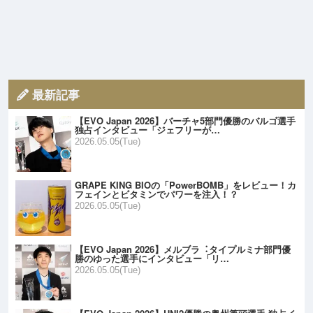
最新記事
【EVO Japan 2026】バーチャ5部門優勝のバルゴ選手
独占インタビュー「ジェフリーが…
2026.05.05(Tue)
GRAPE KING BIOの「PowerBOMB」をレビュー！カ
フェインとビタミンでパワーを注入！？
2026.05.05(Tue)
【EVO Japan 2026】メルブラ︓タイプルミナ部門優
勝のゆった選手にインタビュー「リ…
2026.05.05(Tue)