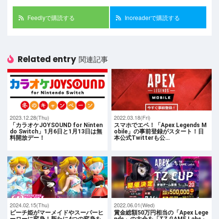
Feedlyで購読する
Inoreaderで購読する
Related entry
関連記事
2023.12.28(Thu)
2022.03.18(Fri)
「カラオケJOYSOUND for Ninten
スマホでエペ！「Apex Legends M
do Switch」1月6日と1月13日は無
obile」の事前登録がスタート！日
料開放デー！
本公式Twitterも公…
2024.02.15(Thu)
2022.06.01(Wed)
ピーチ姫がマーメイドやスーパーヒ
賞金総額50万円相当の「Apex Lege