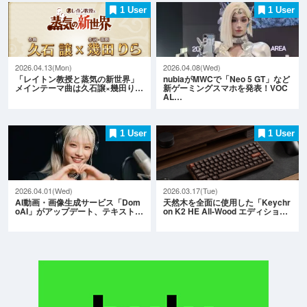
1 User
1 User
2026.04.13(Mon)
2026.04.08(Wed)
「レイトン教授と蒸気の新世界」
nubiaがMWCで「Neo 5 GT」など
メインテーマ曲は久石譲×幾田り…
新ゲーミングスマホを発表！VOC
AL…
1 User
1 User
2026.04.01(Wed)
2026.03.17(Tue)
AI動画・画像生成サービス「Dom
天然木を全面に使用した「Keychr
oAI」がアップデート、テキスト…
on K2 HE All-Wood エディショ…