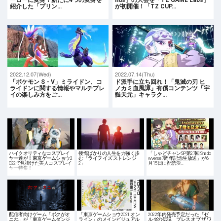
ーローに変身！新たに4つの変身を
nds」の大会を「TZ GAME Labs」
紹介した「プリン…
が初開催！「TZ CUP…
2022.12.07(Wed)
2022.07.14(Thu)
「ポケモン S・V」ミライドン、コ
ド派手に立ち回れ！「鬼滅の刃 ヒ
ライドンに関する情報やマルチプレ
ノカミ血風譚」有償コンテンツ「宇
イの楽しみ方をご…
髄天元」キャラク…
ハイクオリティなコスプレイ
後悔ばかりの人生を力強く歩
「しゃどチャンSP第27回 Shado
ヤー達が！東京ゲームショウ2
む「ライフ イズ ストレンジ
wverse 7周年記念生放送」が6
022で見掛けた美人コスプレイ
2」
月15日に配信決…
ヤー特集！
配信者向けゲーム「ボクがオ
「東京ゲームショウ2021 オン
2022年内発売予定だった「ゼ
ニね」が「東京ゲームダンジ
ライン」のメインビジュアル
ルダの伝説 ブレス オブ ザ ワ