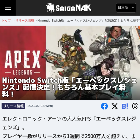
日本語
トップ
リリース情報
Nintendo Switch版「エーペックスレジェンズ」配信決定！もちろん基
>
>
Nintendo Switch版「エーペックスレジェ
ンズ」配信決定！もちろん基本プレイ無
料！
B!
リリース情報
2021.02.03(Wed)
エレクトロニック・アーツの大人気FPS「
エーペックスレジ
ェンズ
」。
プレイヤー数がリリースから1週間で2500万人
を超えた、ま