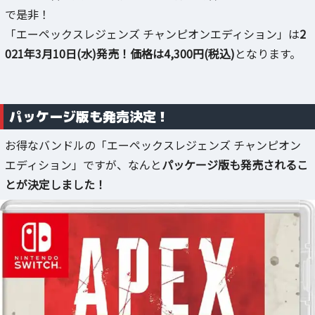
で是非！
「エーペックスレジェンズ チャンピオンエディション」は
2
021年3月10日(水)発売！価格は4,300円(税込)
となります。
パッケージ版も発売決定！
お得なバンドルの「エーペックスレジェンズ チャンピオン
エディション」ですが、なんと
パッケージ版も発売されるこ
とが決定しました！