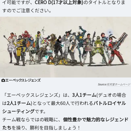
イ可能ですが、
CERO D(17才以上対象)
のタイトルとなりま
すのでご注意ください。
エーペックスレジェンズ
任天堂ホームページ
「エーペックスレジェンズ」は、
3人1チーム
(デュオの場合
は
2人1チーム
)となって最大60人で行われる
バトルロイヤル
シューティング
です。
チーム戦ならではの戦略に、
個性豊かで魅力的なレジェンド
たち
を操り、勝利を目指しましょう！