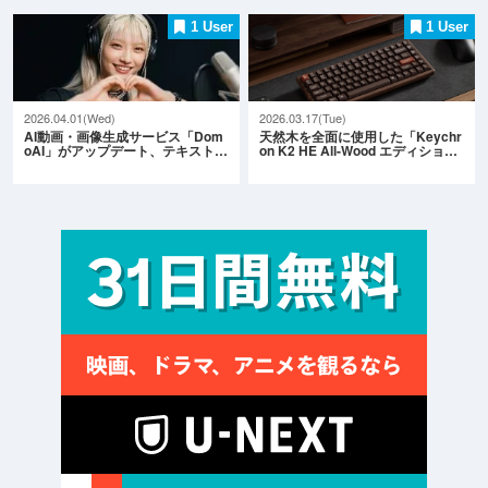
1 User
1 User
2026.04.01(Wed)
2026.03.17(Tue)
AI動画・画像生成サービス「Dom
天然木を全面に使用した「Keychr
oAI」がアップデート、テキスト…
on K2 HE All-Wood エディショ…