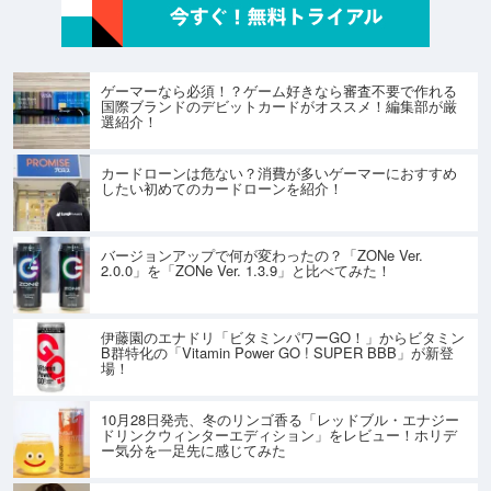
ゲーマーなら必須！？ゲーム好きなら審査不要で作れる
国際ブランドのデビットカードがオススメ！編集部が厳
選紹介！
カードローンは危ない？消費が多いゲーマーにおすすめ
したい初めてのカードローンを紹介！
バージョンアップで何が変わったの？「ZONe Ver.
2.0.0」を「ZONe Ver. 1.3.9」と比べてみた！
伊藤園のエナドリ「ビタミンパワーGO！」からビタミン
B群特化の「Vitamin Power GO ! SUPER BBB」が新登
場！
10月28日発売、冬のリンゴ香る「レッドブル・エナジー
ドリンクウィンターエディション」をレビュー！ホリデ
ー気分を一足先に感じてみた