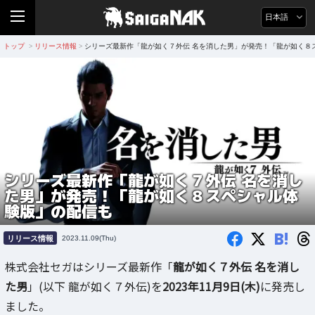
日本語
トップ
リリース情報
シリーズ最新作「龍が如く７外伝 名を消した男」が発売！「龍が如く８
>
>
シリーズ最新作「龍が如く７外伝 名を消し
た男」が発売！「龍が如く８スペシャル体
験版」の配信も
B!
リリース情報
2023.11.09(Thu)
株式会社セガはシリーズ最新作「
龍が如く７外伝 名を消し
た男
」(以下 龍が如く７外伝)を
2023年11月9日(木)
に発売し
ました。