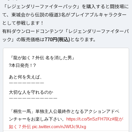
「レジェンダリーファイターパック」を購入すると闘技場に
て、東城会から伝説の極道3名がプレイアブルキャラクター
として参戦します！
有料ダウンロードコンテンツ「レジェンダリーファイターパ
ック」の販売価格は
770円(税込)
となります。
『龍が如く７外伝 名を消した男』
?本日発売！?
あと何を失えば、
￣￣￣￣￣￣￣￣
大切な人を守れるのか
￣￣￣￣￣￣￣￣￣￣￣
「桐生一馬」単独主人公最終作となるアクションアドベ
ンチャーをお楽しみ下さい。
https://t.co/5nSzFH7lXz
#龍が
如く７外伝
pic.twitter.com/nJWfJc9Uxg