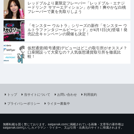
レッドブルより夏限定フレーバー「レッドブル・エナジ
ードリンク サマーエディション」が発売！爽やかな白桃
フレーバーで夏を先取りしよう
「モンスター ウルトラ」シリーズの新作「モンスター ウ
ルトラファンタジールビーレッド」が4月1日(火)登場！発
売記念キャンペーンの開催も決定！
仮想通貨(暗号通貨)デビューはどこの取引所がオススメ？
口座開設って大変なの？人気仮想通貨取引所を徹底比
較！
トップ
当サイトについて
お問い合わせ
利用規約
プライバシーポリシー
ライター募集中
無断転載を固く禁じております。saiganak.comに掲載されている画像・文章等の著作権は
saiganak.comないしカメラマン・ライター、又は引用・出典元のサイトに帰属されます。