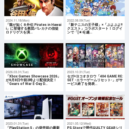
2024.11.18(Mon)
2022.08.09(Tue)
「龍が如く８外伝 Pirates in Hawai
「新テニスの王子様」×「ぷよぷよ!!
i」に登場する教団パレカナの信徒
クエスト」コラボスタート！ログイ
ロドリゲスを演…
ンで「[★6] 越…
2026.03.31(Tue)
2023.10.31(Tue)
「Xbox Games Showcase 2026」
セガ×ヨコオタロウ「404 GAME RE:
が6月8日午前2時より配信決定！
SET -エラーゲームリセット-」がサ
「Gears of War E-Day D…
ービス終了を発表…
2023.01.31(Tue)
2021.05.12(Wed)
「PlayStation 5」の発売前の最新
PS Storeで歴代GUILTY GEARシリ