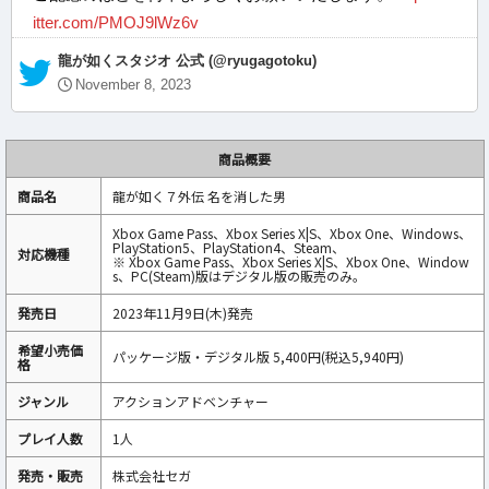
itter.com/PMOJ9lWz6v
— 龍が如くスタジオ 公式 (@ryugagotoku)
November 8, 2023
商品概要
商品名
龍が如く７外伝 名を消した男
Xbox Game Pass、Xbox Series X|S、Xbox One、Windows、
PlayStation5、PlayStation4、Steam、
対応機種
※ Xbox Game Pass、Xbox Series X|S、Xbox One、Window
s、PC(Steam)版はデジタル版の販売のみ。
発売日
2023年11月9日(木)発売
希望小売価
パッケージ版・デジタル版 5,400円(税込5,940円)
格
ジャンル
アクションアドベンチャー
プレイ人数
1人
発売・販売
株式会社セガ