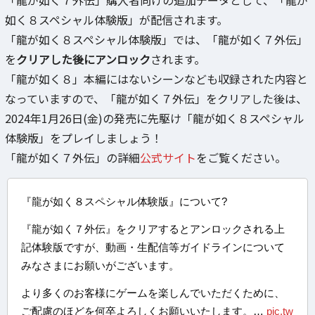
「龍が如く７外伝」購入者向けの追加データとして、「龍が
如く８スペシャル体験版」が配信されます。
「龍が如く８スペシャル体験版」では、「龍が如く７外伝」
を
クリアした後にアンロック
されます。
「龍が如く８」本編にはないシーンなども収録された内容と
なっていますので、「龍が如く７外伝」をクリアした後は、
2024年1月26日(金)の発売に先駆け「龍が如く８スペシャル
体験版」をプレイしましょう！
「龍が如く７外伝」の詳細
公式サイト
をご覧ください。
『龍が如く８スペシャル体験版』について?
『龍が如く７外伝』をクリアするとアンロックされる上
記体験版ですが、動画・生配信等ガイドラインについて
みなさまにお願いがございます。
より多くのお客様にゲームを楽しんでいただくために、
ご配慮のほどを何卒よろしくお願いいたします。…
pic.tw