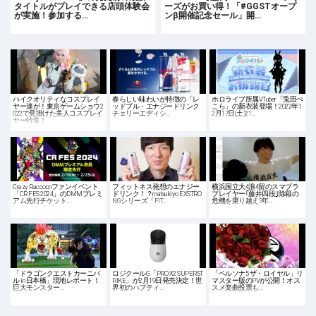
タイトルがプレイできる店頭体験会
ーズがお買い得！「#GGSTオープ
が実施！参加する…
ンβ開催記念セール」開…
ハイクオリティなコスプレイ
春らしい味わいが特徴の「レ
ホロライブ所属VTuber「兎田ぺ
ヤー達が！東京ゲームショウ2
ッドブル・エナジードリンク
こら」の新⾐装登場！2022年1
022で見掛けた美人コスプレイ
チェリーエディシ…
2月17日(土)21…
ヤー特集！
Crazy Raccoonファンイベント
フィットネス発想のエナジー
横浜国立大4浪4留のスマブラ
「CR FES 2024」のDMMプレミ
ドリンク！？matsukiyo EXSTRO
プレイヤー｢藤井四段｣除籍の
アム先行チケット…
NGシリーズ「FIT…
危機を乗り越え3年…
「ドラゴンクエストカーニバ
ロジクールG「PRO X2 SUPERST
「ペルソナ5 ザ・ロイヤル」リ
ル in 日本橋」現地レポート！
RIKE」が2月19日発売決定！世
マスター版のPVが公開！オス
巨大モンスター…
界初のハプティ…
スメ楽曲投票も…