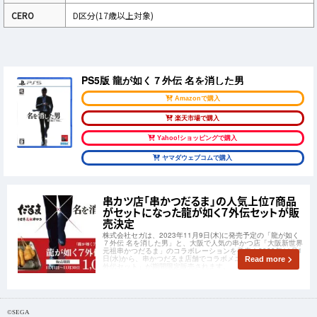
CERO
D区分(17歳以上対象)
PS5版 龍が如く７外伝 名を消した男
Amazonで購入
楽天市場で購入
Yahoo!ショッピングで購入
ヤマダウェブコムで購入
串カツ店「串かつだるま」の人気上位7商品
がセットになった龍が如く７外伝セットが販
売決定
株式会社セガは、2023年11月9日(木)に発売予定の「龍が如く
７外伝 名を消した男」と、大阪で人気の串かつ店「大阪新世界
元祖串かつだるま」のコラボレーションを発表！2023年11月1
日(水)から、串かつだるま店舗でコラボメニュー「龍が如く７
Read more
外伝セット」が期間限定販売されます。
©SEGA