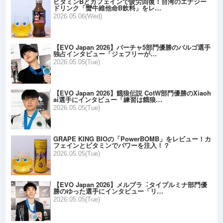
ビタミンBとカフェインで疲労回復！台湾のエナジー
ドリンク「蠻牛維他命B飲料」をレ…
2026.05.06(Wed)
【EVO Japan 2026】バーチャ5部門優勝のバルゴ選手
独占インタビュー「ジェフリーが…
2026.05.05(Tue)
【EVO Japan 2026】餓狼伝説 CotW部門優勝のXiaoh
ai選手にインタビュー「練習は餓狼…
2026.05.05(Tue)
GRAPE KING BIOの「PowerBOMB」をレビュー！カ
フェインとビタミンでパワーを注入！？
2026.05.05(Tue)
【EVO Japan 2026】メルブラ︓タイプルミナ部門優
勝のゆった選手にインタビュー「リ…
2026.05.05(Tue)