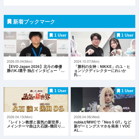
新着ブックマーク
1 User
1 User
2026.05.04(Mon)
2024.10.07(Mon)
【EVO Japan 2026】北斗の拳優
「勝利の女神：NIKKE」のユ・ヒ
勝のK.I選手 独占インタビュー「…
ョンソクディレクターにれいか
氏…
1 User
1 User
2026.04.13(Mon)
2026.04.08(Wed)
「レイトン教授と蒸気の新世界」
nubiaがMWCで「Neo 5 GT」など
メインテーマ曲は久石譲×幾田り…
新ゲーミングスマホを発表！VOC
AL…