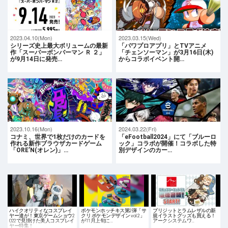
2023.04.10(Mon)
2023.03.15(Wed)
シリーズ史上最大ボリュームの最新
「パワプロアプリ」とTVアニメ
作「スーパーボンバーマン Ｒ ２」
「チェンソーマン」が3月16日(木)
が9月14日に発売…
からコラボイベント開…
2023.10.16(Mon)
2024.03.22(Fri)
コナミ、世界で1枚だけのカードを
「eFootball2024」にて「ブルーロ
作れる新作ブラウザカードゲーム
ック」コラボが開催！コラボした特
「ORE’N(オレン)」…
別デザインのカー…
ハイクオリティなコスプレイ
ポケモンホッチキス第2弾「サ
ブリジットとラムレザルの新
ヤー達が！東京ゲームショウ2
クリ ポケモンデザイン vol.2」
規イラストグッズも買える！
022で見掛けた美人コスプレイ
が11月上旬に…
アークシステムワ…
ヤー特集！