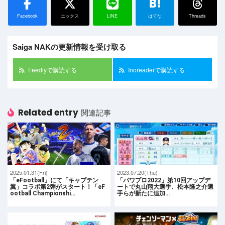
B!
Facebook
エックス
LINE
はてな
Threads
Saiga NAKの更新情報を受け取る
Feedlyで購読する
Inoreaderで購読する
Related entry
関連記事
2025.01.31(Fri)
2023.07.20(Thu)
「eFootball」にて「キャプテン
「パワプロ2022」第10回アップデ
翼」コラボ第2弾がスタート！「eF
ートで丸山翔大選手、松本隆之介選
ootball Championshi…
手らが新たに追加…