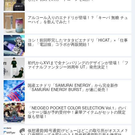
アルコール入りのエナドリが登場！？「キーバ 無糖 チュ
ーハイ」を飲んでみた！
ヨシ！前回即完したマタタビエナドリ「HICAT」×「仕事
猫」「電話猫」コラボが再販開始！
初代からXVIまで全ナンバリングのデザインが登場！「フ
ァイナルファンタジー35周年 UT」発売決定！
国産エナドリ「SAMURAI ENERGY」から完全新作
「SAMURAI ENERGY BURST」が遂に発売！
「NEOGEO POCKET COLOR SELECTION Vol.1」のパ
ッケージ版が予約受付中！豪華アイテムがセットの限定
版も登場！
仮想通貨(暗号通貨)デビューはどこの取引所がオススメ？
口座開設って大変なの？人気仮想通貨取引所を徹底比