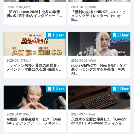
2026.05.04(Mon)
2024.10.07(Mon)
【EVO Japan 2026】北斗の拳優
「勝利の女神：NIKKE」のユ・ヒ
勝のK.I選手 独占インタビュー「…
ョンソクディレクターにれいか
氏…
1 User
1 User
2026.04.13(Mon)
2026.04.08(Wed)
「レイトン教授と蒸気の新世界」
nubiaがMWCで「Neo 5 GT」など
メインテーマ曲は久石譲×幾田り…
新ゲーミングスマホを発表！VOC
AL…
1 User
1 User
2026.04.01(Wed)
2026.03.17(Tue)
AI動画・画像生成サービス「Dom
天然木を全面に使用した「Keychr
oAI」がアップデート、テキスト…
on K2 HE All-Wood エディショ…