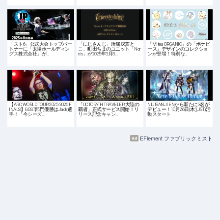
「スト6」公式大会トップパー
「にじさんじ」所属戌亥と
「Mitea ORGANIC」の「ポケピ
トナーに「太陽ホールディン
こ、町田ちまのユニット「Nor
ース」デザインのコレクショ
グス株式会社」が…
nis」が2025年3月8…
ンが登場！特別な…
【ARC WORLD TOUR 2025-2026 F
「OCTOPATH TRAVELER 大陸の
NIJISANJI ENから新たに3名が
INALS】GGST部門優勝はJack選
覇者」正式サービス開始！リ
デビュー！10月26日(木)(JST)活
手！「今シーズ…
リース記念キャン…
動スタート
EFlement ファブリックミスト