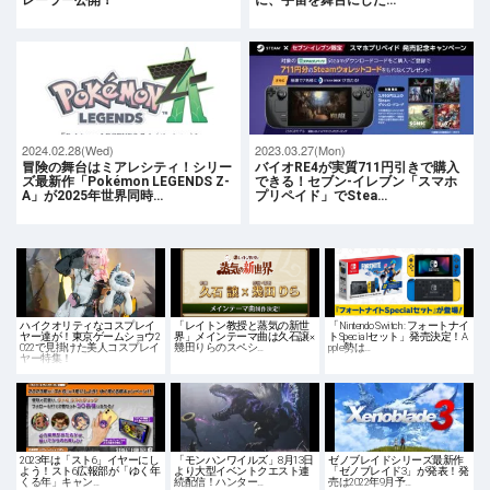
2024.02.28(Wed)
2023.03.27(Mon)
冒険の舞台はミアレシティ！シリー
バイオRE4が実質711円引きで購入
ズ最新作「Pokémon LEGENDS Z-
できる！セブン-イレブン「スマホ
A」が2025年世界同時…
プリペイド」でStea…
ハイクオリティなコスプレイ
「レイトン教授と蒸気の新世
「Nintendo Switch : フォートナイ
ヤー達が！東京ゲームショウ2
界」メインテーマ曲は久石譲×
トSpecialセット」発売決定！A
022で見掛けた美人コスプレイ
幾田りらのスペシ…
pple勢は…
ヤー特集！
2023年は「スト6」イヤーにし
「モンハンワイルズ」8月13日
ゼノブレイドシリーズ最新作
よう！スト6広報部が「ゆく年
より大型イベントクエスト連
「ゼノブレイド3」が発表！発
くる年」キャン…
続配信！ハンター…
売は2022年9月予…