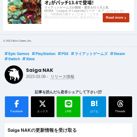
オ」がパッチ13.6で登場！
ライアットゲームズが開発・運営を行う大人気
MOBA「League of Legends(リーグ・オブ・レジェンド)」
に、163体目の新チャンピオン「ミリオ」が実装決定！日本時
間2023年3月22日(水)頃に配信予定のパッチ13.6で登場しま
Read more
す！
© 2023 Riot Games, Inc.
Epic Games
PlayStation
PS5
ライアットゲームズ
Steam
Switch
Xbox
Saiga NAK
-
2023.03.08
リリース情報
記事を読んだら是非シェアして下さい
B!
Facebook
エックス
LINE
はてな
Threads
Saiga NAKの更新情報を受け取る