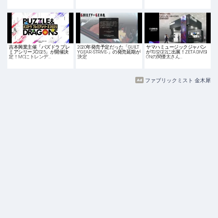
吉本興業主催「パズドラ プレ
2020年発売予定だった「GUILT
ヤマハミュージックジャパン
ミアシリーズ2025」が開催決
Y GEAR -STRIVE-」の発売延期が
がTGS2022に出展！ZETA DIVISI
定！MCにトレンデ…
決定
ONの関優太さん…
ファブリックミスト 金木犀