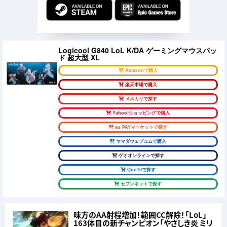
Logicool G840 LoL K/DA ゲーミングマウスパッ
ド 超大型 XL
Amazonで購入
楽天市場で購入
メルカリで探す
Yahoo!ショッピングで購入
au PAYマーケットで探す
ヤマダウェブコムで購入
ゲオオンラインで探す
Qoo10で探す
セブンネットで探す
味方のAA射程増加！範囲CC解除！「LoL」
163体目の新チャンピオン「やさしき炎 ミリ