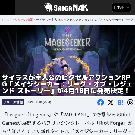
日本語
トップ
リリース情報
サイラスが主人公のピクセルアクションRPG「メイジシーカー：リーグ・
>
>
サイラスが主人公のピクセルアクションRP
G「メイジシーカー：リーグ・オブ・レジェ
ンド ストーリー」が4月18日に発売決定！
B!
リリース情報
2023.03.08(Wed)
「League of Legends」や「VALORANT」でお馴染みのRiot
Gamesが展開するパブリッシングレーベル「
Riot Forge
」か
ら告知されていた新作タイトル「
メイジシーカー：リーグ・