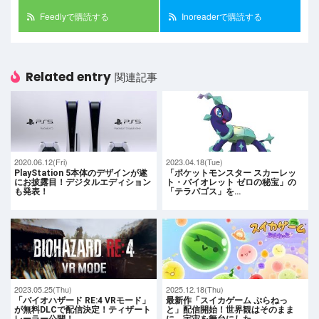
Feedlyで購読する
Inoreaderで購読する
Related entry
関連記事
2020.06.12(Fri)
2023.04.18(Tue)
PlayStation 5本体のデザインが遂
「ポケットモンスター スカーレッ
にお披露目！デジタルエディション
ト・バイオレット ゼロの秘宝」の
も発表！
「テラパゴス」を…
2023.05.25(Thu)
2025.12.18(Thu)
「バイオハザード RE:4 VRモード」
最新作「スイカゲーム ぷらねっ
が無料DLCで配信決定！ティザート
と」配信開始！世界観はそのまま
レーラー公開！
に、宇宙を舞台にした…