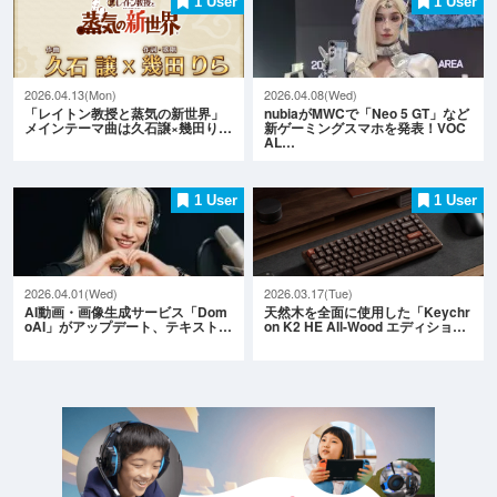
1 User
1 User
2026.04.13(Mon)
2026.04.08(Wed)
「レイトン教授と蒸気の新世界」
nubiaがMWCで「Neo 5 GT」など
メインテーマ曲は久石譲×幾田り…
新ゲーミングスマホを発表！VOC
AL…
1 User
1 User
2026.04.01(Wed)
2026.03.17(Tue)
AI動画・画像生成サービス「Dom
天然木を全面に使用した「Keychr
oAI」がアップデート、テキスト…
on K2 HE All-Wood エディショ…