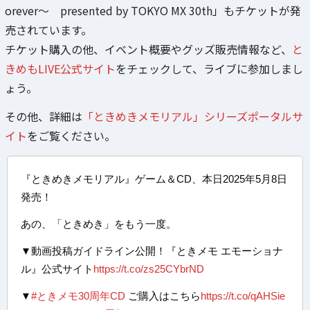
orever～ presented by TOKYO MX 30th」もチケットが発
売されています。
チケット購入の他、イベント概要やグッズ販売情報など、
と
きめもLIVE公式サイト
をチェックして、ライブに参加しまし
ょう。
その他、詳細は
「ときめきメモリアル」シリーズポータルサ
イト
をご覧ください。
『ときめきメモリアル』ゲーム＆CD、本日2025年5月8日
発売！
あの、「ときめき」をもう一度。
▼動画投稿ガイドライン公開！『ときメモ エモーショナ
ル』公式サイト
https://t.co/zs25CYbrND
▼
#ときメモ30周年CD
ご購入はこちら
https://t.co/qAHSie