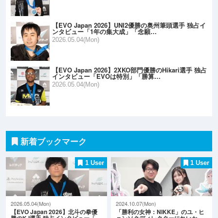
【EVO Japan 2026】UNI2優勝の奥州筆頭選手 独占イ
ンタビュー「1年の集大成」「念願…
2026.05.04(Mon)
【EVO Japan 2026】2XKO部門優勝のHikari選手 独占
インタビュー「EVOは特別」「勝算…
2026.05.04(Mon)
新着ブックマーク
1 User
1 User
2026.05.04(Mon)
2024.10.07(Mon)
【EVO Japan 2026】北斗の拳優
「勝利の女神：NIKKE」のユ・ヒ
勝のK.I選手 独占インタビュー「…
ョンソクディレクターにれいか