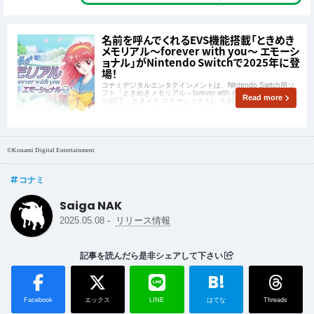
名前を呼んでくれるEVS機能搭載「ときめき
メモリアル～forever with you～ エモーシ
ョナル」がNintendo Switchで2025年に登
場！
コナミデジタルエンタテインメントは、Nintendo Switch用ソ
フト「ときめきメモリアル～forever with you～ エモーショナ
Read more
ル(以下、ときメモ エモーショナル)」を2025年に発売予定であ
ると発表しました。オリジナルのストーリーとキャラクターを
維持しつつ、新しい機能が追加されています。
©Konami Digital Entertainment
コナミ
Saiga NAK
-
2025.05.08
リリース情報
記事を読んだら是非シェアして下さい
B!
Facebook
エックス
LINE
はてな
Threads