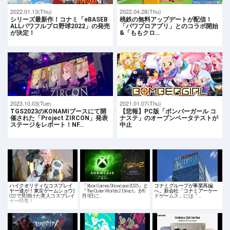
2022.01.13(Thu)
2022.04.28(Thu)
シリーズ最新作！コナミ「eBASEB
桃鉄の無料アップデートが配信！
ALLパワフルプロ野球2022」の発売
「パワプロアプリ」とのコラボ開始
が決定！
&「ももクロ…
2023.10.03(Tue)
2021.01.07(Thu)
TGS2023のKONAMIブースにて開
【悲報】PC版「ボンバーガール コ
催された「Project ZIRCON」発表
ナステ」のオープンベータテストが
ステージをレポート！NF…
中止
ハイクオリティなコスプレイ
「Xbox Games Showcase 2025」と
コナミグループが事業再編
ヤー達が！東京ゲームショウ2
「The Outer Worlds 2 Direct」が6
へ。新会社「コナミアーケー
022で見掛けた美人コスプレイ
月9日に…
ドゲームス」には「…
ヤー特集！