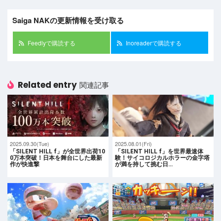
Saiga NAKの更新情報を受け取る
Feedlyで購読する
Inoreaderで購読する
Related entry
関連記事
2025.09.30(Tue)
2025.08.01(Fri)
「SILENT HILL f」が全世界出荷10
「SILENT HILL f」を世界最速体
0万本突破！日本を舞台にした最新
験！サイコロジカルホラーの金字塔
作が快進撃
が満を持して挑む日…