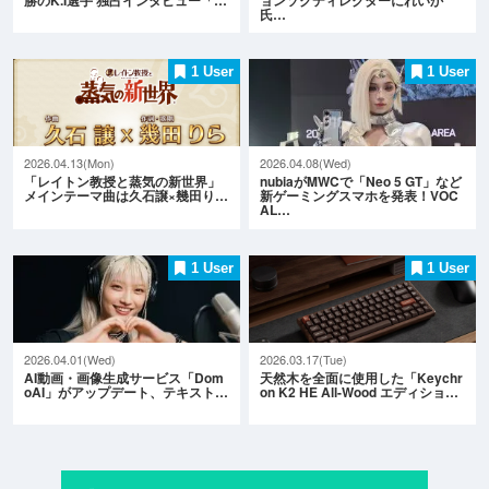
氏…
1 User
1 User
2026.04.13(Mon)
2026.04.08(Wed)
「レイトン教授と蒸気の新世界」
nubiaがMWCで「Neo 5 GT」など
メインテーマ曲は久石譲×幾田り…
新ゲーミングスマホを発表！VOC
AL…
1 User
1 User
2026.04.01(Wed)
2026.03.17(Tue)
AI動画・画像生成サービス「Dom
天然木を全面に使用した「Keychr
oAI」がアップデート、テキスト…
on K2 HE All-Wood エディショ…