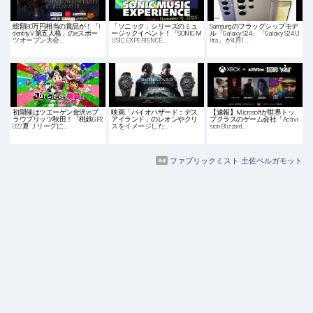
総額80万円相当の賞品が！「I
「ソニック」シリーズのミュ
Samsungのフラッグシップモデ
dentityV 第五人格」のeスポー
ージックイベント！「SONIC M
ル「Galaxy S24」「Galaxy S24 U
ツオープン大会…
USIC EXPERIENCE…
ltra」が4月1…
初開催はツエーゲン金沢vsブ
映画「バイオハザード：デス
【速報】Microsoftが世界トッ
ラウブリッツ秋田！「桃鉄GP2
アイランド」のレオンやクリ
プクラスのゲーム会社「Activi
022夏 Ｊリーグに…
スをイメージした…
sion Blizzard…
ファブリックミスト 土佐ベルガモット