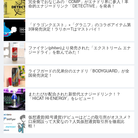
完全食でおなじみの「COMP」がエナドリ界に参入！革
命的エナジードリンク「DETECTIVE」を発表！
「ドラゴンクエスト」×「グラニフ」のコラボアイテム第
3弾発売決定！ラリホーTはマストバイ！
ファイテン(phiten)より発売された「エクストリーム エナ
ジードライ」を飲んでみた！
ライフガードの兄弟分のエナドリ「BODYGUARD」が全
国発売決定！
またたびが配合された新世代エナジードリンク！？
「HICAT Hi-ENERGY」をレビュー！
仮想通貨(暗号通貨)デビューはどこの取引所がオススメ？
口座開設って大変なの？人気仮想通貨取引所を徹底比
較！