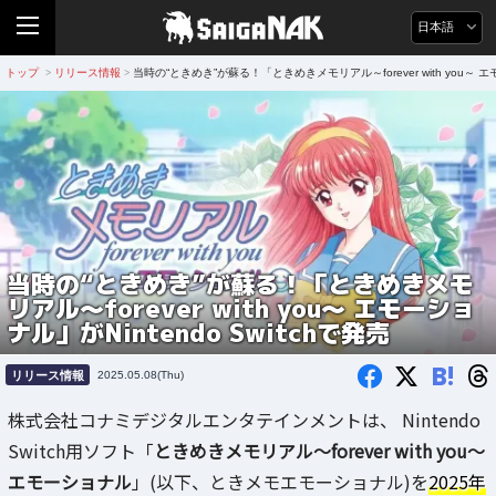
日本語
トップ
リリース情報
当時の“ときめき”が蘇る！「ときめきメモリアル～forever with you～ エモ
>
>
当時の“ときめき”が蘇る！「ときめきメモ
リアル～forever with you～ エモーショ
ナル」がNintendo Switchで発売
B!
リリース情報
2025.05.08(Thu)
株式会社コナミデジタルエンタテインメントは、 Nintendo
Switch用ソフト「
ときめきメモリアル～forever with you～
エモーショナル
」(以下、ときメモエモーショナル)を
2025年