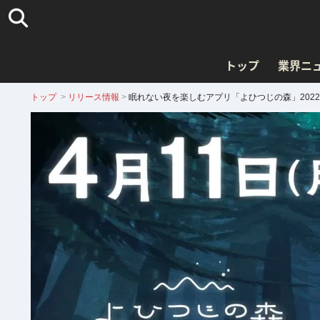
トップ
業界ニ
トップ
>
リリース情報
>
眠れない夜を楽しむアプリ「よひつじの森」2022