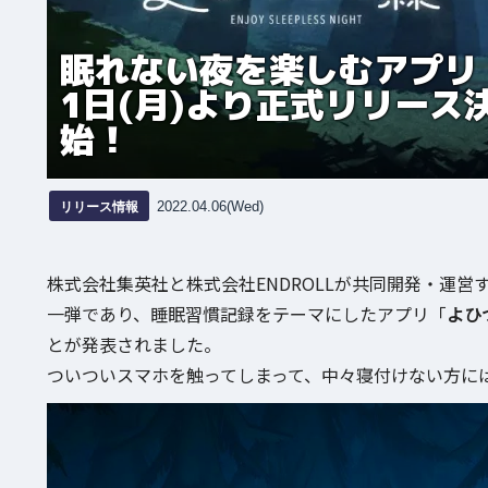
眠れない夜を楽しむアプリ「
1日(月)より正式リリース
始！
リリース情報
2022.04.06(Wed)
株式会社集英社と株式会社ENDROLLが共同開発・運
一弾であり、睡眠習慣記録をテーマにしたアプリ「
よひ
とが発表されました。
ついついスマホを触ってしまって、中々寝付けない方に