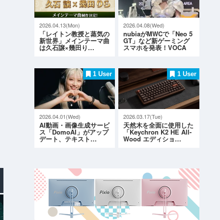
2026.04.13(Mon)
2026.04.08(Wed)
「レイトン教授と蒸気の
nubiaがMWCで「Neo 5
新世界」メインテーマ曲
GT」など新ゲーミング
は久石譲×幾田り…
スマホを発表！VOCA
L…
1 User
1 User
2026.04.01(Wed)
2026.03.17(Tue)
AI動画・画像生成サービ
天然木を全面に使用した
ス「DomoAI」がアップ
「Keychron K2 HE All-
デート、テキスト…
Wood エディショ…