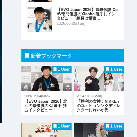
【EVO Japan 2026】餓狼伝説 Co
tW部門優勝のXiaohai選手にイン
タビュー「練習は餓狼…
2026.05.05(Tue)
新着ブックマーク
1 User
1 User
2026.05.04(Mon)
2024.10.07(Mon)
【EVO Japan 2026】北
「勝利の女神：NIKKE」
斗の拳優勝のK.I選手 独
のユ・ヒョンソクディレ
占インタビュー「…
クターにれいか氏…
1 User
1 User