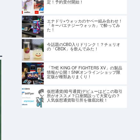
定！予約受付開始！
エナドリ×ウォッカのヤベー組み合わせ！
「キーバエナジーウォッカ」で酔ってみ
た！
今話題のCBD入りドリンク！？チェリオ
の「CBDX」を飲んでみた！
「THE KING OF FIGHTERS XV」の製品
情報が公開！SNKオンラインショップ限
定版が種類ありまくり！
仮想通貨(暗号通貨)デビューはどこの取引
所がオススメ？口座開設って大変なの？
人気仮想通貨取引所を徹底比較！