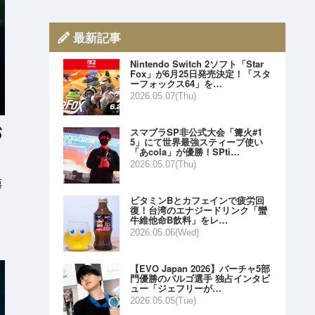
最新記事
Nintendo Switch 2ソフト「Star
Fox」が6月25日発売決定！「スタ
ーフォックス64」を…
2026.05.07(Thu)
スマブラSP非公式大会「篝火#1
5」にて世界最強スティーブ使い
「あcola」が優勝！SPti…
2026.05.07(Thu)
第
ビタミンBとカフェインで疲労回
復！台湾のエナジードリンク「蠻
牛維他命B飲料」をレ…
2026.05.06(Wed)
【EVO Japan 2026】バーチャ5部
門優勝のバルゴ選手 独占インタビ
ュー「ジェフリーが…
2026.05.05(Tue)