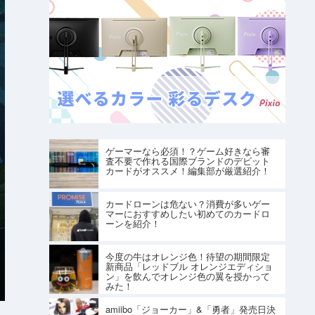
ゲーマーなら必須！？ゲーム好きなら審
査不要で作れる国際ブランドのデビット
カードがオススメ！編集部が厳選紹介！
カードローンは危ない？消費が多いゲー
マーにおすすめしたい初めてのカードロ
ーンを紹介！
今度の牛はオレンジ色！待望の期間限定
新商品「レッドブル オレンジエディショ
ン」を飲んでオレンジ色の翼を授かって
みた！
amiibo「ジョーカー」&「勇者」発売日決