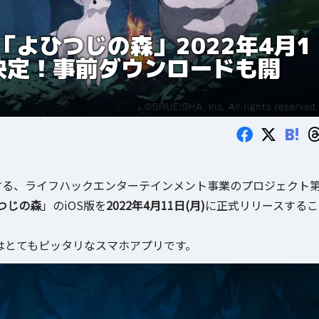
よひつじの森」2022年4月1
決定！事前ダウンロードも開
B!
営する、ライフハックエンターテインメント事業のプロジェクト
つじの森
」のiOS版を
2022年4月11日(月)
に正式リリースするこ
はとてもピッタリなスマホアプリです。