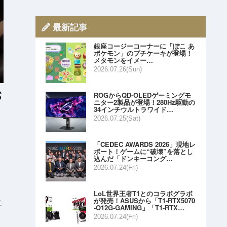
最新記事
銀座コージーコーナーに「ぽこ あ
ポケモン」のプチケーキが登場！
メタモンをイメー…
2026.07.26(Sun)
ROGからQD-OLEDゲーミングモ
ニター2製品が登場！280Hz駆動の
34インチウルトラワイド…
2026.07.25(Sat)
「CEDEC AWARDS 2026」現地レ
ポート！ゲームに“破壊”を落とし
込んだ「ドンキーコング…
2026.07.24(Fri)
LoL世界王者T1とのコラボグラボ
が発売！ASUSから「T1-RTX5070
に
-O12G-GAMING」「T1-RTX…
2026.07.24(Fri)