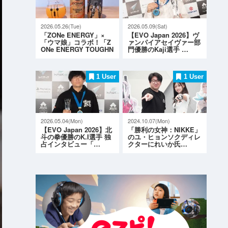
2026.05.26(Tue)
2026.05.09(Sat)
「ZONe ENERGY」×
【EVO Japan 2026】ヴ
「ウマ娘」コラボ！「Z
ァンパイアセイヴァー部
ONe ENERGY TOUGHN
門優勝のKaji選手 …
ESS G…
1 User
1 User
2026.05.04(Mon)
2024.10.07(Mon)
【EVO Japan 2026】北
「勝利の女神：NIKKE」
斗の拳優勝のK.I選手 独
のユ・ヒョンソクディレ
占インタビュー「…
クターにれいか氏…