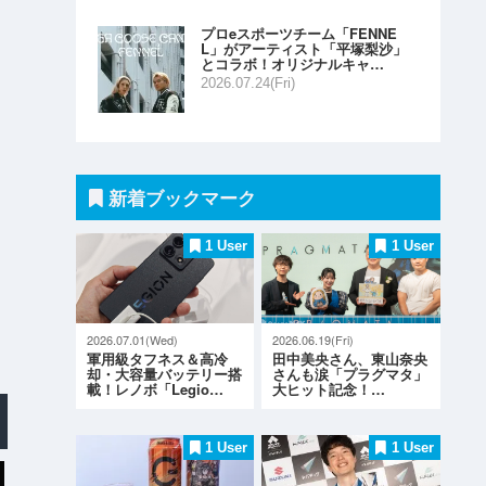
プロeスポーツチーム「FENNE
L」がアーティスト「平塚梨沙」
とコラボ！オリジナルキャ…
2026.07.24(Fri)
新着ブックマーク
1 User
1 User
2026.07.01(Wed)
2026.06.19(Fri)
軍用級タフネス＆高冷
田中美央さん、東山奈央
却・大容量バッテリー搭
さんも涙「プラグマタ」
載！レノボ「Legio…
大ヒット記念！…
1 User
1 User