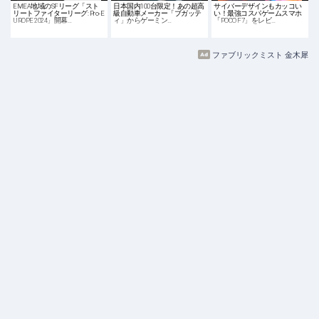
EMEA地域のSFリーグ「スト
日本国内100台限定！あの超高
サイバーデザインもカッコい
リートファイターリーグ: Pro-E
級自動車メーカー「ブガッテ
い！最強コスパゲームスマホ
UROPE 2024」開幕…
ィ」からゲーミン…
「POCO F7」をレビ…
ファブリックミスト 金木犀