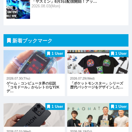
「ヤスミン」8月3日配信開始！アッ…
2026.08.03(Mon)
新着ブックマーク
1 User
1 User
2026.07.30(Thu)
2026.07.29(Wed)
ゲーム・コンピュータ界の伝説
「ポケットモンスター」シリーズ
「コモドール」からレトロなY2K
歴代パッケージをデザインした…
デ…
1 User
1 User
2026.07.01(Wed)
2026.06.19(Fri)