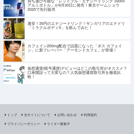
持ち運び可能な「レッドブル・エナジードリンク 330ml
アルミボトル」が9月30日に発売！東京ゲームショウ
2025で先行販売
激安！35円のエナジードリンク！サンガリアのエナドリ
「ミラクルボディV」を飲んでみた！
カフェイン200mg配合で話題になった「ボス カフェイ
ン」に新フレーバー「アーモンドカフェ」が登場！
仮想通貨(暗号通貨)デビューはどこの取引所がオススメ？
口座開設って大変なの？人気仮想通貨取引所を徹底比
較！
トップ
当サイトについて
お問い合わせ
利用規約
プライバシーポリシー
ライター募集中