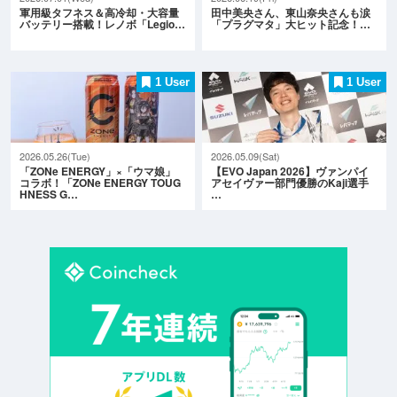
軍用級タフネス＆高冷却・大容量
田中美央さん、東山奈央さんも涙
バッテリー搭載！レノボ「Legio…
「プラグマタ」大ヒット記念！…
1 User
1 User
2026.05.26(Tue)
2026.05.09(Sat)
「ZONe ENERGY」×「ウマ娘」
【EVO Japan 2026】ヴァンパイ
コラボ！「ZONe ENERGY TOUG
アセイヴァー部門優勝のKaji選手
HNESS G…
…