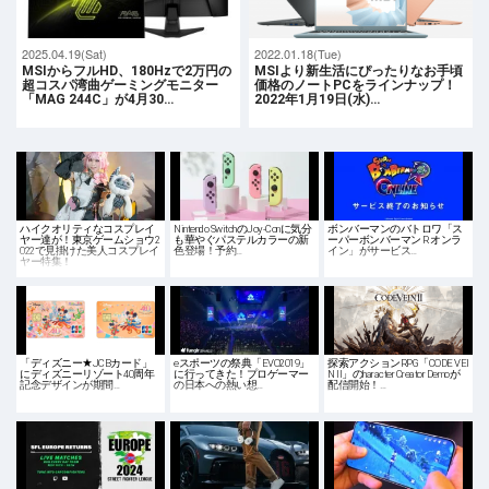
2025.04.19(Sat)
2022.01.18(Tue)
MSIからフルHD、180Hzで2万円の
MSIより新生活にぴったりなお手頃
超コスパ湾曲ゲーミングモニター
価格のノートPCをラインナップ！
「MAG 244C」が4月30…
2022年1月19日(水)…
ハイクオリティなコスプレイ
Nintendo SwitchのJoy-Conに気分
ボンバーマンのバトロワ「ス
ヤー達が！東京ゲームショウ2
も華やぐパステルカラーの新
ーパーボンバーマン R オンラ
022で見掛けた美人コスプレイ
色登場！予約…
イン」がサービス…
ヤー特集！
「ディズニー★JCBカード」
eスポーツの祭典「EVO2019」
探索アクションRPG「CODE VEI
にディズニーリゾート40周年
に行ってきた！プロゲーマー
N II」のharacter Creator Demoが
記念デザインが期間…
の日本への熱い想…
配信開始！…