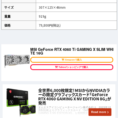
サイズ
307×125×46mm
重量
919g
価格
79,800円(税込)
MSI GeForce RTX 4060 Ti GAMING X SLIM WHI
TE 16G
Amazonで購入
Yahoo!ショッピングで購入
全世界6,000枚限定！MSIからNVIDIAカラ
ーの限定グラフィックスカード「GeForce
RTX 4060 GAMING X NV EDITION 8G」が
発売
エムエスアイコンピュータージャパン株式会社は、2023年10
月5日(木)よりグラフィックスカード「GeForce RTX 4060
Read more
GAMING X NV EDITION 8G」を期間限定、数量限定で発売し
ました。