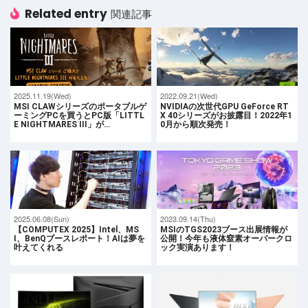
Related entry
関連記事
2025.11.19(Wed)
2022.09.21(Wed)
MSI CLAWシリーズのポータブルゲ
NVIDIAの次世代GPU GeForce RT
ーミングPCを買うとPC版「LITTL
X 40シリーズがお披露目！2022年1
E NIGHTMARES III」が…
0月から順次発売！
2025.06.08(Sun)
2023.09.14(Thu)
【COMPUTEX 2025】Intel、MS
MSIのTGS2023ブース出展情報が
I、BenQブースレポート！AIは夢を
公開！今年も液体窒素オーバークロ
叶えてくれる
ック実演あります！