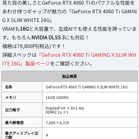
見た目の美しさとGeForce RTX 4060 Tiのパワフルな性能を
あわせ持つギャップが魅力の「GeForce RTX 4060 Ti GAMIN
G X SLIM WHITE 16G」
VRAMも
16G
と大容量で、生成AIでも使える性能を誇っていま
す。もちろん
NVIDIA DLSS 3
にも対応！
価格は79,800円(税込)です！
詳細スペックは
「GeForce RTX 4060 Ti GAMING X SLIM WH
ITE 16G」製品ページ
をご確認ください。
製品概要
名称
GeForce RTX 4060 Ti GAMING X SLIM WHITE 16G
メモリ
16GB GDDR6
DisplayPort ×3(v1.4a)
出力端子
HDMI2.1a ×1
最大解像度
7,680×4,320
最大ディスプレイ出
4
力数