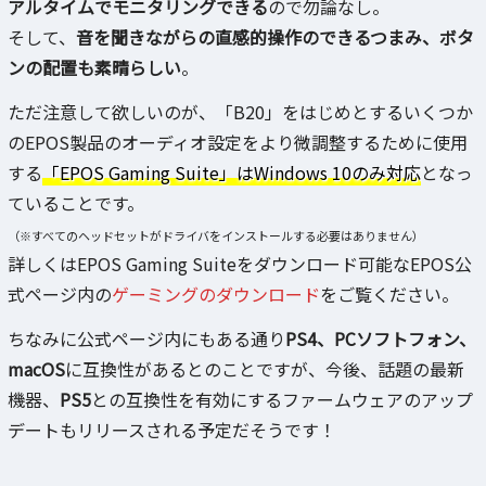
アルタイムでモニタリングできる
ので勿論なし。
そして、
音を聞きながらの直感的操作のできるつまみ、ボタ
ンの配置も素晴らしい
。
ただ注意して欲しいのが、「B20」をはじめとするいくつか
のEPOS製品のオーディオ設定をより微調整するために使用
する
「EPOS Gaming Suite」はWindows 10のみ対応
となっ
ていることです。
（※すべてのヘッドセットがドライバをインストールする必要はありません）
詳しくはEPOS Gaming Suiteをダウンロード可能なEPOS公
式ページ内の
ゲーミングのダウンロード
をご覧ください。
ちなみに公式ページ内にもある通り
PS4、PCソフトフォン、
macOS
に互換性があるとのことですが、今後、話題の最新
機器、
PS5
との互換性を有効にするファームウェアのアップ
デートもリリースされる予定だそうです！