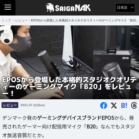
日本語
トップ
レビュー
EPOSから登場した本格的スタジオクオリティーのゲーミングマイク「B20
>
>
EPOSから登場した本格的スタジオクオリテ
ィーのゲーミングマイク「B20」をレビュ
ー！
B!
レビュー
2021.07.11(Sun)
デンマーク発の
ゲーミングデバイスブランドEPOS
から、発
売されたゲーマー向け配信用マイク「
B20
」なんでもスタジ
オ放送音質だとか。