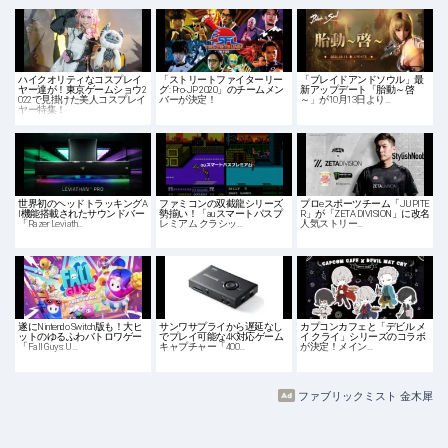
ハイクオリティなコスプレイ
「ストリートファイターリー
「ブレイドアンドソウル」最
ヤー達が！東京ゲームショウ2
グ: Pro-JP 2020」のチームメン
新アップデート「胎動～啓
022で見掛けた美人コスプレイ
バーが決定！
～」が10月13日より…
ヤー特集！
世界初のヘッドトラッキングA
ファミコンの双截龍シリーズ
プロeスポーツチーム「JUPITE
I機能搭載されたサウンドバー
勢揃い！「auスマートパスプ
R」が「ZETA DIVISION」に改名
「Razer Leviath…
レミアム クラシッ…
人気ストリー…
遂にNintendo Switch版も！大ヒ
サンワサプライから遅延なし
カプコンカフェと「デビル メ
ットのゆるふわバトロワゲー
でプレイ可能な4K対応ゲーム
イ クライ」シリーズのコラボ
「Fall Guys: U…
キャプチャー「400…
が決定！メイン…
ファブリックミスト 金木犀