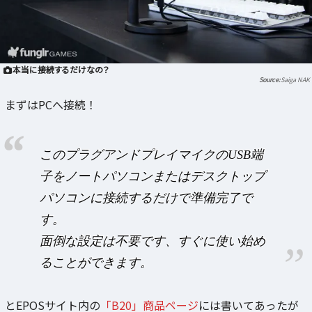
本当に接続するだけなの？
Saiga NAK
まずはPCへ接続！
このプラグアンドプレイマイクのUSB端
子をノートパソコンまたはデスクトップ
パソコンに接続するだけで準備完了で
す。
面倒な設定は不要です、すぐに使い始め
ることができます。
とEPOSサイト内の
「B20」商品ページ
には書いてあったが