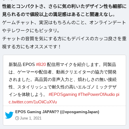
性能とコンパクトさ、さらに気の利いたデザイン性も細部に
見られるので値段以上の満足感はあること間違えなし
。
ゲームチャット、実況はもちろんのこと、オンラインデート
やテレワークにもピッタリ。
チャットの音質を気にする方にもデバイスのカッコ良さを重
視する方にもオススメです！
新製品 EPOS
#B20
配信用マイクを紹介します。同製品
は、ゲーマーや配信者、動画クリエイターの協力で開発
されました。高品質の音声入力と、煩わしさの無い接続
性、スタイリッシュで耐久性の高いエルゴノミックデザ
インを体験しよう。
#EPOSgaming
#ThePowerOfAudio
pi
c.twitter.com/1uOiiCuXVu
— EPOS Gaming JAPAN?? (@eposgamingJapan)
June 1, 2021