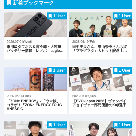
新着ブックマーク
1 User
1 User
2026.07.01(Wed)
2026.06.19(Fri)
軍用級タフネス＆高冷却・大容量
田中美央さん、東山奈央さんも涙
バッテリー搭載！レノボ「Legio…
「プラグマタ」大ヒット記念！…
1 User
1 User
2026.05.26(Tue)
2026.05.09(Sat)
「ZONe ENERGY」×「ウマ娘」
【EVO Japan 2026】ヴァンパイ
コラボ！「ZONe ENERGY TOUG
アセイヴァー部門優勝のKaji選手
HNESS G…
…
1 User
1 User