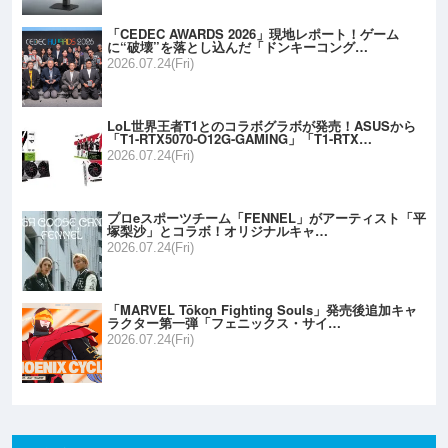
「CEDEC AWARDS 2026」現地レポート！ゲーム
に“破壊”を落とし込んだ「ドンキーコング…
2026.07.24(Fri)
LoL世界王者T1とのコラボグラボが発売！ASUSから
「T1-RTX5070-O12G-GAMING」「T1-RTX…
2026.07.24(Fri)
プロeスポーツチーム「FENNEL」がアーティスト「平
塚梨沙」とコラボ！オリジナルキャ…
2026.07.24(Fri)
「MARVEL Tōkon Fighting Souls」発売後追加キャ
ラクター第一弾「フェニックス・サイ…
2026.07.24(Fri)