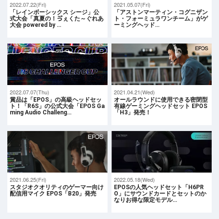
2022.07.22(Fri)
2021.05.07(Fri)
「レインボーシックス シージ」公
「アストンマーティン・コグニザン
式大会「真夏の！ゔぇくた～ぐれあ
ト・フォーミュラワンチーム」がゲ
大会 powered by …
ーミングヘッド…
2022.07.07(Thu)
2021.04.21(Wed)
賞品は「EPOS」の高級ヘッドセッ
オールラウンドに使用できる密閉型
ト！「R6S」の公式大会「EPOS Ga
有線ゲーミングヘッドセット EPOS
ming Audio Challeng…
「H3」発売！
2021.06.25(Fri)
2022.05.18(Wed)
スタジオクオリティのゲーマー向け
EPOSの人気ヘッドセット「H6PR
配信用マイク EPOS「B20」発売
O」にサウンドカードとセットのか
なりお得な限定モデル…