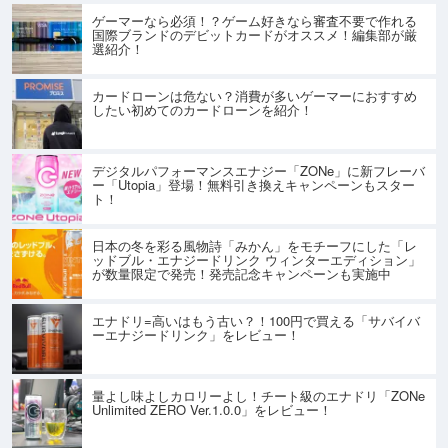
ゲーマーなら必須！？ゲーム好きなら審査不要で作れる
国際ブランドのデビットカードがオススメ！編集部が厳
選紹介！
カードローンは危ない？消費が多いゲーマーにおすすめ
したい初めてのカードローンを紹介！
デジタルパフォーマンスエナジー「ZONe」に新フレーバ
ー「Utopia」登場！無料引き換えキャンペーンもスター
ト！
日本の冬を彩る風物詩「みかん」をモチーフにした「レ
ッドブル・エナジードリンク ウィンターエディション」
が数量限定で発売！発売記念キャンペーンも実施中
エナドリ=高いはもう古い？！100円で買える「サバイバ
ーエナジードリンク」をレビュー！
量よし味よしカロリーよし！チート級のエナドリ「ZONe
Unlimited ZERO Ver.1.0.0」をレビュー！