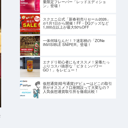
量限定フレーバー「レッドエディショ
ン」登場！
スクエニ公式「新春初売りセール2026」
が1月1日から開催！FF・DQグッズなど
1,000点以上が最大50%OFF
一体何味なんだ！？迷彩柄の「ZONe
INVISIBLE SNIPER」登場！
エナドリ初心者にもオススメ！栄養たっ
ぷりコスパ抜群な「ビタミンパワー
GO！」をレビュー！
仮想通貨(暗号通貨)デビューはどこの取引
所がオススメ？口座開設って大変なの？
人気仮想通貨取引所を徹底比較！
K