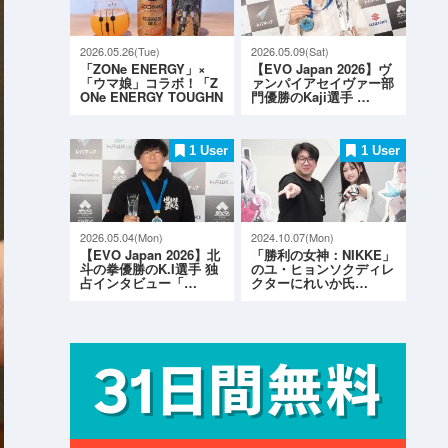
2026.05.26(Tue)
2026.05.09(Sat)
「ZONe ENERGY」×
【EVO Japan 2026】ヴ
「ウマ娘」コラボ！「Z
ァンパイアセイヴァー部
ONe ENERGY TOUGHN
門優勝のKaji選手 …
ESS G…
1 User
1 User
2026.05.04(Mon)
2024.10.07(Mon)
【EVO Japan 2026】北
「勝利の女神：NIKKE」
斗の拳優勝のK.I選手 独
のユ・ヒョンソクディレ
占インタビュー「…
クターにれいか氏…