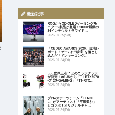
最新記事
ROGからQD-OLEDゲーミングモ
ニター2製品が登場！280Hz駆動の
34インチウルトラワイド…
2026.07.25(Sat)
「CEDEC AWARDS 2026」現地レ
ポート！ゲームに“破壊”を落とし
込んだ「ドンキーコング…
2026.07.24(Fri)
LoL世界王者T1とのコラボグラボ
が発売！ASUSから「T1-RTX5070
-O12G-GAMING」「T1-RTX…
2026.07.24(Fri)
プロeスポーツチーム「FENNE
L」がアーティスト「平塚梨沙」
とコラボ！オリジナルキャ…
2026.07.24(Fri)