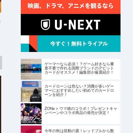
K
ゲーマーなら必須！？ゲーム好きなら審
査不要で作れる国際ブランドのデビット
カードがオススメ！編集部が厳選紹介！
カードローンは危ない？消費が多いゲー
マーにおすすめしたい初めてのカードロ
ーンを紹介！
ZONe × ウマ娘のコラボ！プレゼントキャ
ンペーンやコラボ商品の発売が決定！
今年の秋は鼓動の翼！レッドブルから数