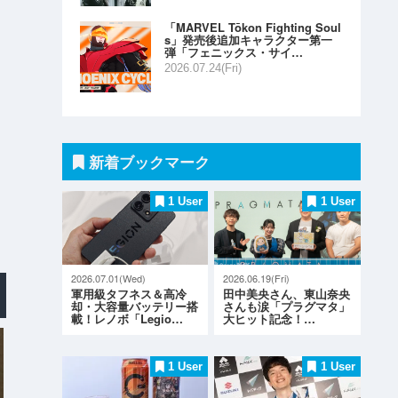
「MARVEL Tōkon Fighting Soul
s」発売後追加キャラクター第一
弾「フェニックス・サイ…
2026.07.24(Fri)
新着ブックマーク
1 User
1 User
2026.07.01(Wed)
2026.06.19(Fri)
軍用級タフネス＆高冷
田中美央さん、東山奈央
却・大容量バッテリー搭
さんも涙「プラグマタ」
載！レノボ「Legio…
大ヒット記念！…
1 User
1 User