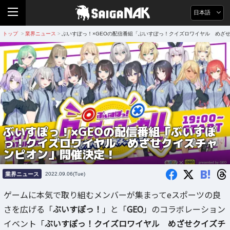
日本語
トップ
業界ニュース
ぶいすぽっ！×GEOの配信番組「ぶいすぽっ！クイズロワイヤル めざ
>
>
ぶいすぽっ！×GEOの配信番組「ぶいすぽ
っ！クイズロワイヤル めざせクイズチャ
ンピオン」開催決定！
B!
業界ニュース
2022.09.06(Tue)
ゲームに本気で取り組むメンバーが集まってeスポーツの良
さを広げる「
ぶいすぽっ！
」と「
GEO
」のコラボレーション
イベント「
ぶいすぽっ！クイズロワイヤル めざせクイズチ