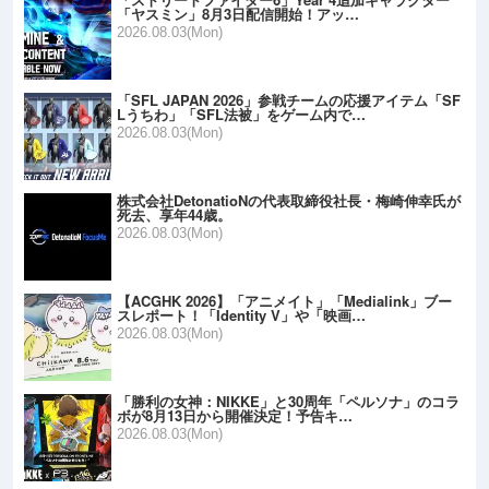
「ヤスミン」8月3日配信開始！アッ…
2026.08.03(Mon)
「SFL JAPAN 2026」参戦チームの応援アイテム「SF
Lうちわ」「SFL法被」をゲーム内で…
2026.08.03(Mon)
株式会社DetonatioNの代表取締役社長・梅崎伸幸氏が
死去、享年44歳。
2026.08.03(Mon)
【ACGHK 2026】「アニメイト」「Medialink」ブー
スレポート！「Identity V」や「映画…
2026.08.03(Mon)
「勝利の女神：NIKKE」と30周年「ペルソナ」のコラ
ボが8月13日から開催決定！予告キ…
2026.08.03(Mon)