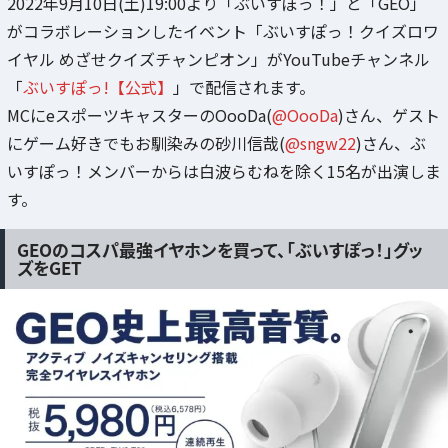
2022年9月10日(土)19:00より「ぶいすぽっ！」と「GEO」
がコラボレーションしたイベント「ぶいすぽっ！クイズロワ
イヤル めざせクイズチャンピオン」がYouTubeチャンネル
「
ぶいすぽっ!【公式】
」で配信されます。
MCにeスポーツキャスターのOooDa(
@OooDa
)さん、ゲスト
にゲーム好きでもお馴染みの砂川信哉(
@sngw22
)さん、ぶ
いすぽっ！メンバーからは白波らむねを除く15名が出演しま
す。
GEOのコスパ最強イヤホンを買って、「ぶいすぽっ！」グッ
ズをGET