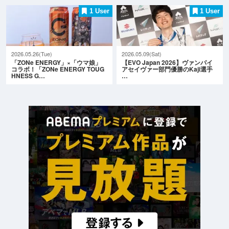
1 User
1 User
2026.05.26(Tue)
2026.05.09(Sat)
「ZONe ENERGY」×「ウマ娘」
【EVO Japan 2026】ヴァンパイ
コラボ！「ZONe ENERGY TOUG
アセイヴァー部門優勝のKaji選手
HNESS G…
…