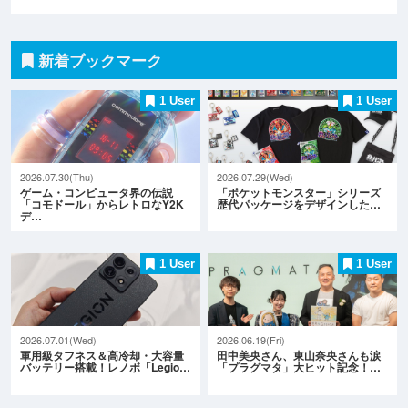
新着ブックマーク
1 User
1 User
2026.07.30(Thu)
2026.07.29(Wed)
ゲーム・コンピュータ界の伝説
「ポケットモンスター」シリーズ
「コモドール」からレトロなY2K
歴代パッケージをデザインした…
デ…
1 User
1 User
2026.07.01(Wed)
2026.06.19(Fri)
軍用級タフネス＆高冷却・大容量
田中美央さん、東山奈央さんも涙
バッテリー搭載！レノボ「Legio…
「プラグマタ」大ヒット記念！…