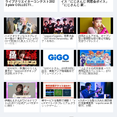
ライブクリエイターコンテスト202
イス「にじさんじ 同窓会ボイス」
3 pixiv COLLECTI…
「にじさんじ 家…
ハイクオリティなコスプレイ
「League of Legends」世界大会
詩羽さんもアガる。オープン
ヤー達が！東京ゲームショウ2
「2021 World Championship」終
型と密閉型を切り替え可能な
022で見掛けた美人コスプレイ
了！今年の…
完全ワイヤレスイ…
ヤー特集！
「REIGNITE」所属のりうくん
「GiGOベトナム」が6月28日に
「ぷよクエ公式生放送 ～12.5
選手が「Splatoon3 ガチキング
設立、東南アジア地域進出で
周年記念スペシャル～」が10
決定戦 ガチアサ…
アミューズメント…
月13日に配信決定…
伊織もえさんがワイルドリフ
神サービスを無料で体験！「a
eスポーツを取り入れた就労移
トeスポーツ公式アンバサダー
uスマートパスプレミアム クラ
行支援事業所「e-sports career 木
に就任！
シックゲーム」…
曽川」が開…