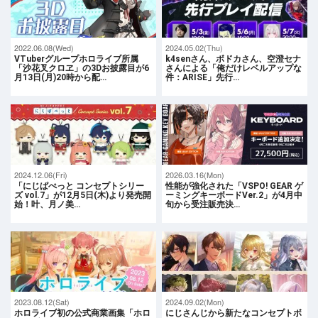
2022.06.08(Wed)
2024.05.02(Thu)
VTuberグループホロライブ所属
k4senさん、ボドカさん、空澄セナ
「沙花叉クロヱ」の3Dお披露目が6
さんによる「俺だけレベルアップな
月13日(月)20時から配…
件：ARISE」先行…
2024.12.06(Fri)
2026.03.16(Mon)
「にじぱぺっと コンセプトシリー
性能が強化された「VSPO! GEAR ゲ
ズ vol.7」が12月5日(木)より発売開
ーミングキーボードVer.2」が4月中
始！叶、月ノ美…
旬から受注販売決…
2023.08.12(Sat)
2024.09.02(Mon)
ホロライブ初の公式商業画集「ホロ
にじさんじから新たなコンセプトボ