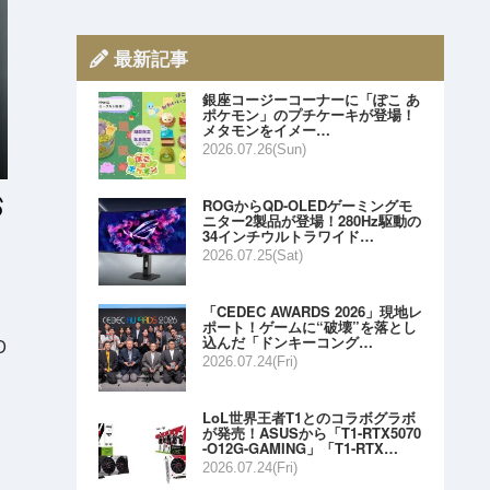
最新記事
銀座コージーコーナーに「ぽこ あ
ポケモン」のプチケーキが登場！
メタモンをイメー…
2026.07.26(Sun)
ROGからQD-OLEDゲーミングモ
ニター2製品が登場！280Hz駆動の
34インチウルトラワイド…
2026.07.25(Sat)
「CEDEC AWARDS 2026」現地レ
ポート！ゲームに“破壊”を落とし
込んだ「ドンキーコング…
O
2026.07.24(Fri)
LoL世界王者T1とのコラボグラボ
が発売！ASUSから「T1-RTX5070
-O12G-GAMING」「T1-RTX…
2026.07.24(Fri)