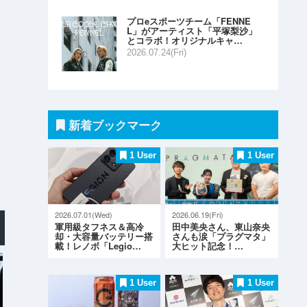
プロeスポーツチーム「FENNE
L」がアーティスト「平塚梨沙」
とコラボ！オリジナルキャ…
2026.07.24(Fri)
新着ブックマーク
1 User
1 User
2026.07.01(Wed)
2026.06.19(Fri)
軍用級タフネス＆高冷
田中美央さん、東山奈央
却・大容量バッテリー搭
さんも涙「プラグマタ」
載！レノボ「Legio…
大ヒット記念！…
1 User
1 User