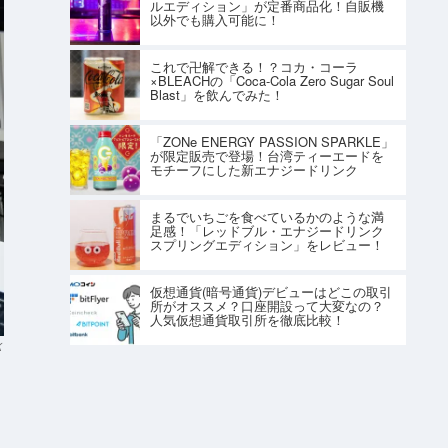
ルエディション」が定番商品化！自販機
以外でも購入可能に！
これで卍解できる！？コカ・コーラ
×BLEACHの「Coca-Cola Zero Sugar Soul
Blast」を飲んでみた！
「ZONe ENERGY PASSION SPARKLE」
が限定販売で登場！台湾ティーエードを
モチーフにした新エナジードリンク
まるでいちごを食べているかのような満
足感！「レッドブル・エナジードリンク
スプリングエディション」をレビュー！
仮想通貨(暗号通貨)デビューはどこの取引
所がオススメ？口座開設って大変なの？
人気仮想通貨取引所を徹底比較！
K