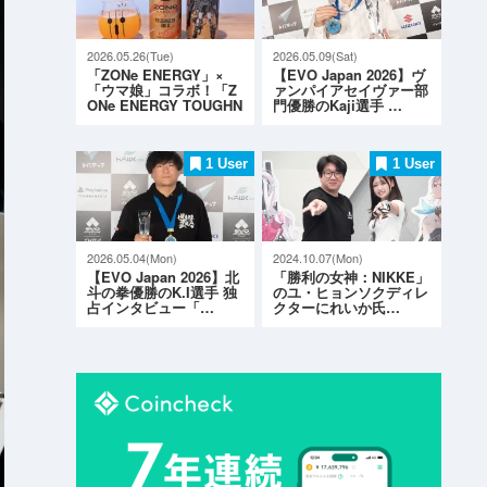
2026.05.26(Tue)
2026.05.09(Sat)
「ZONe ENERGY」×
【EVO Japan 2026】ヴ
「ウマ娘」コラボ！「Z
ァンパイアセイヴァー部
ONe ENERGY TOUGHN
門優勝のKaji選手 …
ESS G…
1 User
1 User
2026.05.04(Mon)
2024.10.07(Mon)
【EVO Japan 2026】北
「勝利の女神：NIKKE」
斗の拳優勝のK.I選手 独
のユ・ヒョンソクディレ
占インタビュー「…
クターにれいか氏…