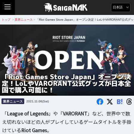
日本語
トップ
業界ニュース
「Riot Games Store Japan」オープン決定！LoLやVARORANT
>
>
「Riot Games Store Japan」オープン決
定！LoLやVARORANT公式グッズが日本全
国で購入可能に！
B!
業界ニュース
2021.11.06(Sat)
「
League of Legends
」や「
VARORANT
」など、世界中で数
え切れないほどの人がプレイしているゲームタイトルを手掛
けている
Riot Games
。