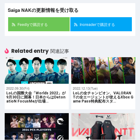
Saiga NAKの更新情報を受け取る
Feedlyで購読する
Inoreaderで購読する
Related entry
関連記事
2022.09.30(Fri)
2022.12.13(Tue)
LoLの国際大会「Worlds 2022」が
LoLの全チャンピオン、VALORAN
9月30日に開幕！日本からはDeton
Tの全エージェントが使えるXbox G
atioN FocusMeが出場…
ame Pass特典配布スタ…