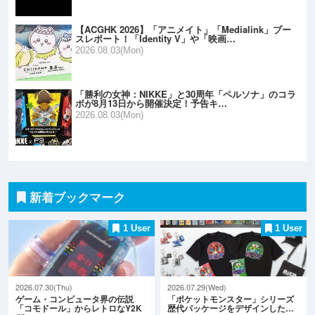
【ACGHK 2026】「アニメイト」「Medialink」ブー
スレポート！「Identity V」や「映画…
2026.08.03(Mon)
「勝利の女神：NIKKE」と30周年「ペルソナ」のコラ
ボが8月13日から開催決定！予告キ…
2026.08.03(Mon)
新着ブックマーク
1 User
1 User
2026.07.30(Thu)
2026.07.29(Wed)
ゲーム・コンピュータ界の伝説
「ポケットモンスター」シリーズ
「コモドール」からレトロなY2K
歴代パッケージをデザインした…