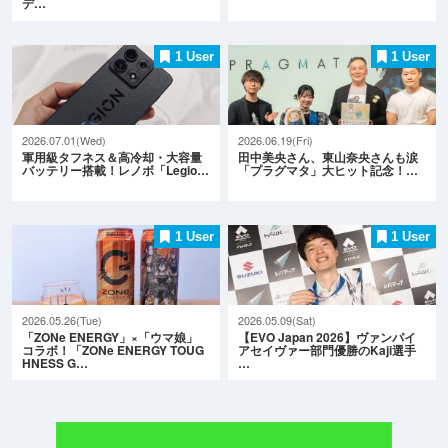
デ…
1 User
1 User
2026.07.01(Wed)
2026.06.19(Fri)
軍用級タフネス＆高冷却・大容量
田中美央さん、東山奈央さんも涙
バッテリー搭載！レノボ「Legio…
「プラグマタ」大ヒット記念！…
1 User
1 User
2026.05.26(Tue)
2026.05.09(Sat)
「ZONe ENERGY」×「ウマ娘」
【EVO Japan 2026】ヴァンパイ
コラボ！「ZONe ENERGY TOUG
アセイヴァー部門優勝のKaji選手
HNESS G…
…