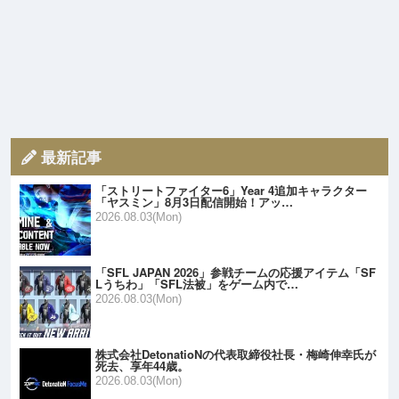
最新記事
「ストリートファイター6」Year 4追加キャラクター
「ヤスミン」8月3日配信開始！アッ…
2026.08.03(Mon)
「SFL JAPAN 2026」参戦チームの応援アイテム「SF
Lうちわ」「SFL法被」をゲーム内で…
2026.08.03(Mon)
株式会社DetonatioNの代表取締役社長・梅崎伸幸氏が
死去、享年44歳。
2026.08.03(Mon)