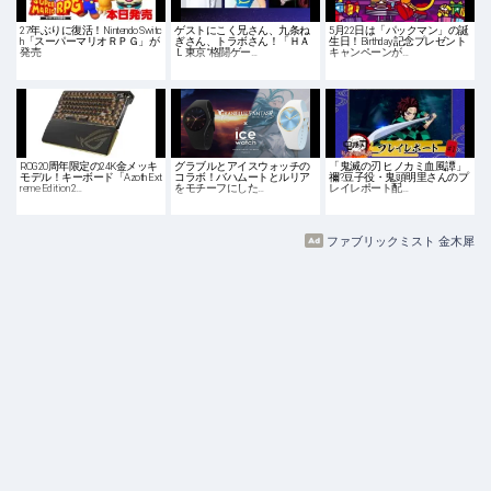
27年ぶりに復活！Nintendo Switc
ゲストにこく兄さん、九条ね
5月22日は「パックマン」の誕
h「スーパーマリオＲＰＧ」が
ぎさん、トラボさん！「ＨＡ
生日！Birthday記念プレゼント
発売
Ｌ東京 “格闘ゲー…
キャンペーンが…
ROG20周年限定の24K金メッキ
グラブルとアイスウォッチの
「鬼滅の刃 ヒノカミ血風譚」
モデル！キーボード「Azoth Ext
コラボ！バハムートとルリア
禰?豆子役・鬼頭明里さんのプ
reme Edition 2…
をモチーフにした…
レイレポート配…
ファブリックミスト 金木犀