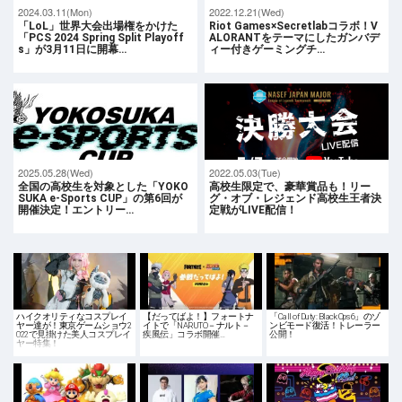
2024.03.11(Mon)
2022.12.21(Wed)
「LoL」世界大会出場権をかけた
Riot Games×Secretlabコラボ！V
「PCS 2024 Spring Split Playoff
ALORANTをテーマにしたガンバデ
s」が3月11日に開幕…
ィー付きゲーミングチ…
2025.05.28(Wed)
2022.05.03(Tue)
全国の高校生を対象とした「YOKO
高校生限定で、豪華賞品も！リー
SUKA e-Sports CUP」の第6回が
グ・オブ・レジェンド高校生王者決
開催決定！エントリー…
定戦がLIVE配信！
ハイクオリティなコスプレイ
【だってばよ！】フォートナ
「Call of Duty: Black Ops 6」のゾ
ヤー達が！東京ゲームショウ2
イトで「NARUTO－ナルト－
ンビモード復活！トレーラー
022で見掛けた美人コスプレイ
疾風伝」コラボ開催…
公開！
ヤー特集！