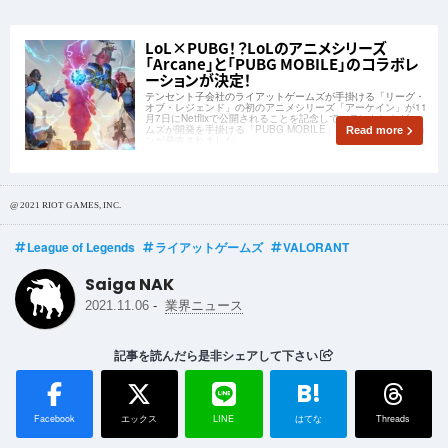
LoL×PUBG！？LoLのアニメシリーズ
「Arcane」と「PUBG MOBILE」のコラボレ
ーションが決定！
テンセント子会社のライアットゲームズが手掛ける「リーグ・
オブ・レジェンド」の初のアニメシリーズ「アーケイン」が11
月7日にNetflixで公開されることを記念して、テンセントゲー
ムズが開発を手掛ける「PUBG MOBILE」とのコラボレーショ
Read more
ンが発表されました。
@ 2021 RIOT GAMES, INC.
League of Legends
ライアットゲームズ
VALORANT
Saiga NAK
-
2021.11.06
業界ニュース
記事を読んだら是非シェアして下さい
B!
Facebook
エックス
LINE
はてな
Threads