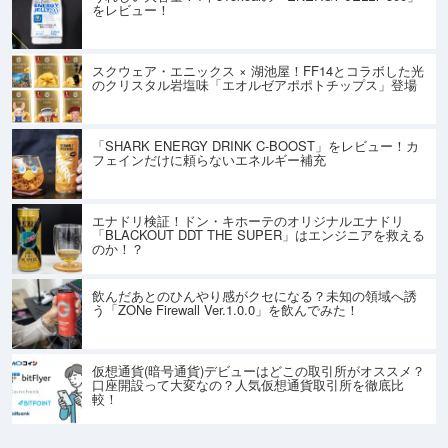
をレビュー！
スクウェア・エニックス × 湖池屋！FF14とコラボした光
のクリスタル岩塩味「エオルゼアポポトチップス」登場
「SHARK ENERGY DRINK C-BOOST」をレビュー！カ
フェインだけに頼らないエネルギー補充
エナドリ検証！ドン・キホーテのオリジナルエナドリ
「BLACKOUT DDT THE SUPER」はエンジニアを救える
のか！？
飲んだあとのひんやり感がクセになる？未知の領域へ誘
う「ZONe Firewall Ver.1.0.0」を飲んでみた！
仮想通貨(暗号通貨)デビューはどこの取引所がオススメ？
口座開設って大変なの？人気仮想通貨取引所を徹底比
較！