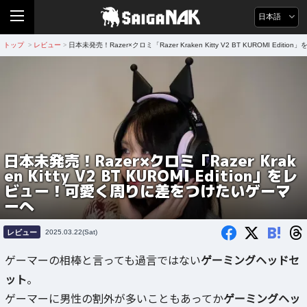
日本語
トップ
レビュー
日本未発売！Razer×クロミ「Razer Kraken Kitty V2 BT KUROMI 
>
>
日本未発売！Razer×クロミ「Razer Krak
en Kitty V2 BT KUROMI Edition」をレ
ビュー！可愛く周りに差をつけたいゲーマ
ーへ
B!
レビュー
2025.03.22(Sat)
ゲーマーの相棒と言っても過言ではない
ゲーミングヘッドセ
ット
。
ゲーマーに男性の割外が多いこともあってか
ゲーミングヘッ