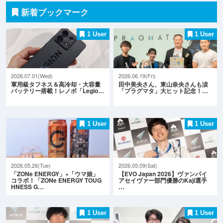
新着ブックマーク
1 User
1 User
2026.07.01(Wed)
2026.06.19(Fri)
軍用級タフネス＆高冷却・大容量
田中美央さん、東山奈央さんも涙
バッテリー搭載！レノボ「Legio…
「プラグマタ」大ヒット記念！…
1 User
1 User
2026.05.26(Tue)
2026.05.09(Sat)
「ZONe ENERGY」×「ウマ娘」
【EVO Japan 2026】ヴァンパイ
コラボ！「ZONe ENERGY TOUG
アセイヴァー部門優勝のKaji選手
HNESS G…
…
1 User
1 User