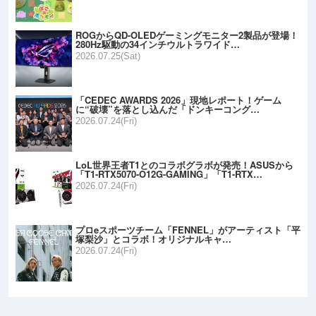
ROGからQD-OLEDゲーミングモニター2製品が登場！
280Hz駆動の34インチウルトラワイド…
2026.07.25(Sat)
「CEDEC AWARDS 2026」現地レポート！ゲーム
に“破壊”を落とし込んだ「ドンキーコング…
2026.07.24(Fri)
LoL世界王者T1とのコラボグラボが発売！ASUSから
「T1-RTX5070-O12G-GAMING」「T1-RTX…
2026.07.24(Fri)
プロeスポーツチーム「FENNEL」がアーティスト「平
塚梨沙」とコラボ！オリジナルキャ…
2026.07.24(Fri)