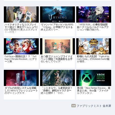
ハイクオリティなコスプレイ
ヴァンパイアサバイバルARPG
「HYDE RUN」の事前登録開
ヤー達が！東京ゲームショウ2
「V Rising」が早期アクセスを
始！クールなパルクールアク
022で見掛けた美人コスプレイ
終え正式リリー…
ションで駆け抜けろ…
ヤー特集！
Fall Guys × 餓狼伝説！？「Fall
あつ森でジューンブライドイ
動物たちの大乱闘「Fight of Ani
Guys: Ultimate Knockout」にテリ
ベント開始！写真撮影をお手
mals: Arena」のNintendo Switch版
ーと舞…
伝いをしてウェデ…
が発売…
ダブルの冷却システムを搭載
「シャオユウ」も参戦決定！
第2回「Xbox Partner Preview」発
した144Hzリフレッシュレート
「鉄拳8」参戦キャラクター
表まとめ、Xbox版「ファイナ
のゲーミングスマ…
続々公開中！「EVO …
ルファンタジ…
ファブリックミスト 金木犀