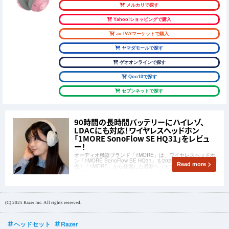
メルカリで探す
Yahoo!ショッピングで購入
au PAYマーケットで購入
ヤマダモールで探す
ゲオオンラインで探す
Qoo10で探す
セブンネットで探す
90時間の長時間バッテリーにハイレゾ、
LDACにも対応！ワイヤレスヘッドホン
「1MORE SonoFlow SE HQ31」をレビュ
ー！
オーディオ機器ブランド「1MORE」は、ワイヤレスヘッドホ
ン「1MORE SonoFlow SE HQ31」を2025年2月28日(金)に発
Read more
売！「1MORE」から登場した最新ヘッドホンをレビューして
いきます！
(C) 2025 Razer Inc. All rights reserved.
ヘッドセット
Razer