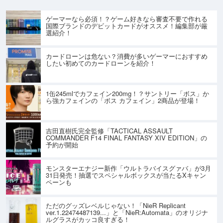
ゲーマーなら必須！？ゲーム好きなら審査不要で作れる
国際ブランドのデビットカードがオススメ！編集部が厳
選紹介！
カードローンは危ない？消費が多いゲーマーにおすすめ
したい初めてのカードローンを紹介！
1缶245mlでカフェイン200mg！？サントリー「ボス」か
ら強カフェインの「ボス カフェイン」2商品が登場！
吉田直樹氏完全監修「TACTICAL ASSAULT
COMMANDER F14 FINAL FANTASY XIV EDITION」の
予約が開始
モンスターエナジー新作「ウルトラバイスグァバ」が3月
31日発売！抽選でスペシャルボックスが当たるXキャン
ペーンも
ただのグッズレベルじゃない！「NieR Replicant
ver.1.22474487139...」と「NieR:Automata」のオリジナ
ルグラスがカッコ良すぎる！