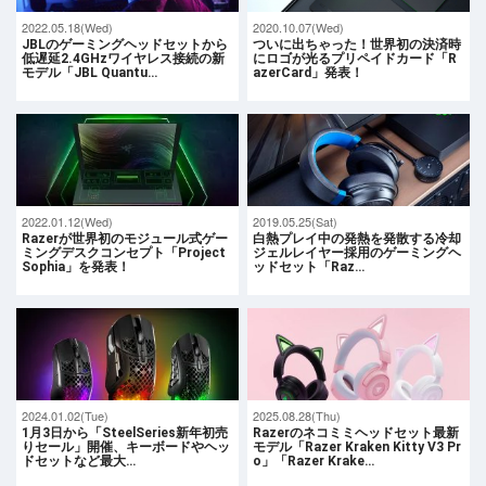
2022.05.18(Wed)
2020.10.07(Wed)
JBLのゲーミングヘッドセットから
ついに出ちゃった！世界初の決済時
低遅延2.4GHzワイヤレス接続の新
にロゴが光るプリペイドカード「R
モデル「JBL Quantu…
azerCard」発表！
2022.01.12(Wed)
2019.05.25(Sat)
Razerが世界初のモジュール式ゲー
白熱プレイ中の発熱を発散する冷却
ミングデスクコンセプト「Project
ジェルレイヤー採用のゲーミングヘ
Sophia」を発表！
ッドセット「Raz…
2024.01.02(Tue)
2025.08.28(Thu)
1月3日から「SteelSeries新年初売
Razerのネコミミヘッドセット最新
りセール」開催、キーボードやヘッ
モデル「Razer Kraken Kitty V3 Pr
ドセットなど最大…
o」「Razer Krake…