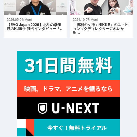
2026.05.04(Mon)
2024.10.07(Mon)
【EVO Japan 2026】北斗の拳優
「勝利の女神：NIKKE」のユ・ヒ
勝のK.I選手 独占インタビュー「…
ョンソクディレクターにれいか
氏…