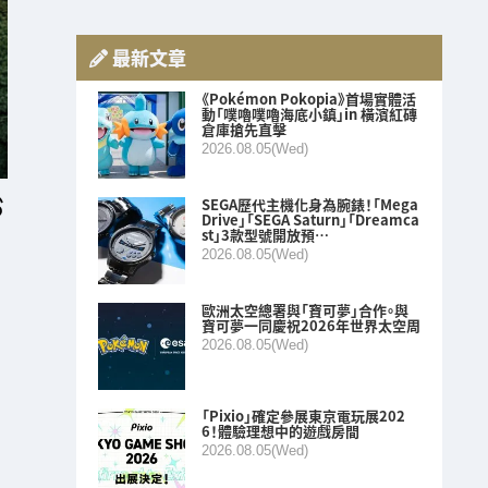
最新文章
《Pokémon Pokopia》首場實體活
動「噗嚕噗嚕海底小鎮」in 橫濱紅磚
倉庫搶先直擊
2026.08.05(Wed)
SEGA歷代主機化身為腕錶！「Mega
Drive」「SEGA Saturn」「Dreamca
st」3款型號開放預…
2026.08.05(Wed)
歐洲太空總署與「寶可夢」合作。與
寶可夢一同慶祝2026年世界太空周
2026.08.05(Wed)
「Pixio」確定參展東京電玩展202
6！體驗理想中的遊戲房間
2026.08.05(Wed)