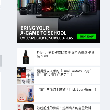
S
Frienbr 芳香桌面除菌液 瀨戶內檸檬 便攜
裝 50mL
變得難以入手的「Final Fantasy 35周年
UT」的追加生產決定了！
“胃”來清涼！試飲「Frisk Sparkling」！
鼓起前進的勇氣！越南出品的能量飲料