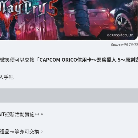
PR TIME
00微笑便可以交換「
CAPCOM ORICO信用卡～惡魔獵人 5～原創
入手吧！
NT
迎新活動實施中。
on禮品卡等亦可交換。