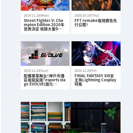
2019.11.18(Mon)
2020.03.19(Thu)
Street Fighter V: Cha
FF7 remake電視廣告先
mpion Edition 2020年
行公開！
發表決定 收錄大量D…
2019.11.24(Sun)
2019.12.20(Fri)
配備專業舞台！神戶市灘
FINAL FANTASY XIII女
區電競設施「esports sta
主角Lightning Cosplay
ge EVOLVE(進化…
特集