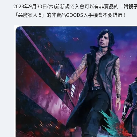
2023年9月30日(六)前新規で入會可以有非賣品的「
附鏡
「惡魔獵人 5」的非賣品GOODS入手機會不要錯過！