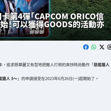
卡第4彈「CAPCOM ORICO信
始！可以獲得GOODS的活動亦
00萬本，追求既華麗又有型地把敵人打倒的爽快時尚動作「
惡魔獵人
魔獵人 5～
」的申請接受在2023年6月26日(一)起開始了。