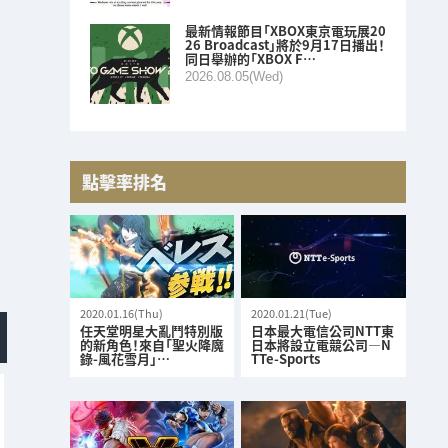
最新情報節目「XBOX東京電玩展20
26 Broadcast」將於9月17日播出！
同日舉辦的「XBOX F…
2026.08.05(Wed)
點擊率排名
2020.01.16(Thu)
2020.01.21(Tue)
任天堂明星大亂鬥特別版
日本最大電信公司NTT東
的新角色！來自「聖火降魔
日本將設立電競公司—N
錄-風花雪月」…
TTe-Sports