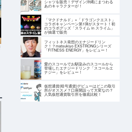
シャツを販売！デザイン沖縄にまつわる
あのキャラクターが！
「マクドナルド」×「ドラゴンクエスト」
コラボキャンペーン第1弾がスタート！初
のコラボグッズ「スライム in スライム」
が抽選で販売
フィットネス発想のエナジードリン
ク！？matsukiyo EXSTRONGシリーズ
S
「FITNESS ENERGY」をレビュー！
で
愛のスコールでお馴染みのスコールから
登場したエナジードリンク「スコールエ
ナジー」をレビュー！
仮想通貨(暗号通貨)デビューはどこの取引
所がオススメ？口座開設って大変なの？
人気仮想通貨取引所を徹底比較！