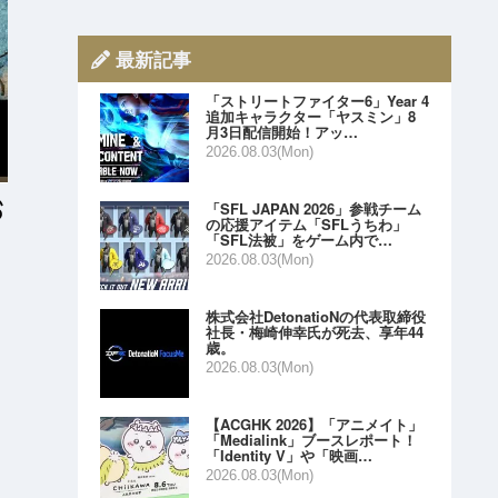
最新記事
「ストリートファイター6」Year 4
追加キャラクター「ヤスミン」8
月3日配信開始！アッ…
2026.08.03(Mon)
「SFL JAPAN 2026」参戦チーム
の応援アイテム「SFLうちわ」
「SFL法被」をゲーム内で…
2026.08.03(Mon)
株式会社DetonatioNの代表取締役
社長・梅崎伸幸氏が死去、享年44
歳。
2026.08.03(Mon)
【ACGHK 2026】「アニメイト」
「Medialink」ブースレポート！
「Identity V」や「映画…
2026.08.03(Mon)