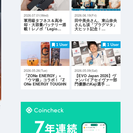
2026.07.01(Wed)
2026.06.19(Fri)
軍用級タフネス＆高冷
田中美央さん、東山奈央
却・大容量バッテリー搭
さんも涙「プラグマタ」
載！レノボ「Legio…
大ヒット記念！…
1 User
1 User
2026.05.26(Tue)
2026.05.09(Sat)
「ZONe ENERGY」×
【EVO Japan 2026】ヴ
「ウマ娘」コラボ！「Z
ァンパイアセイヴァー部
ONe ENERGY TOUGHN
門優勝のKaji選手 …
ESS G…
ト
で