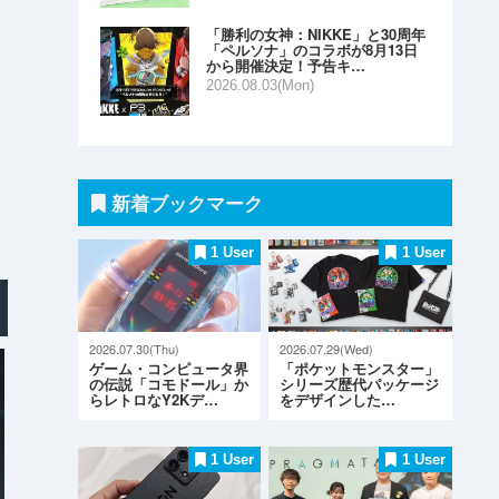
「勝利の女神：NIKKE」と30周年
「ペルソナ」のコラボが8月13日
から開催決定！予告キ…
2026.08.03(Mon)
新着ブックマーク
1 User
1 User
2026.07.30(Thu)
2026.07.29(Wed)
ゲーム・コンピュータ界
「ポケットモンスター」
の伝説「コモドール」か
シリーズ歴代パッケージ
らレトロなY2Kデ…
をデザインした…
1 User
1 User