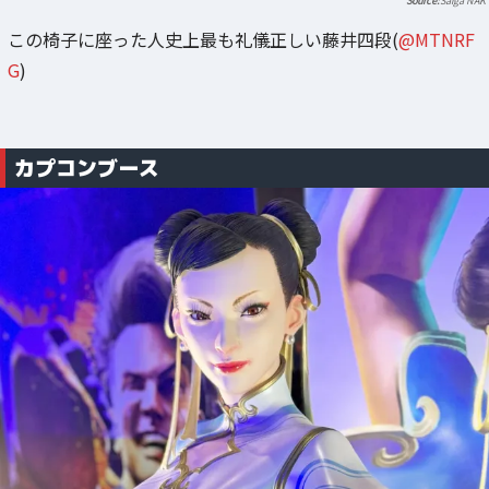
Saiga NAK
この椅子に座った人史上最も礼儀正しい藤井四段(
@MTNRF
G
)
カプコンブース