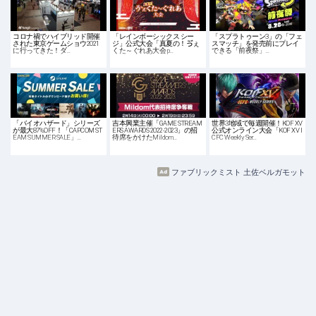
コロナ禍でハイブリッド開催
「レインボーシックス シー
「スプラトゥーン3」の「フェ
された東京ゲームショウ2021
ジ」公式大会「真夏の！ゔぇ
スマッチ」を発売前にプレイ
に行ってきた！ダ…
くた～ぐれあ大会 p…
できる「前夜祭」…
「バイオハザード」シリーズ
吉本興業主催「GAME STREAM
世界3地域で毎週開催！KOF XV
が最大87%OFF！「CAPCOM ST
ERS AWARDS 2022-2023」の招
公式オンライン大会「KOF XV I
EAM SUMMER SALE」…
待席をかけたMildom…
CFC Weekly Ser…
ファブリックミスト 土佐ベルガモット