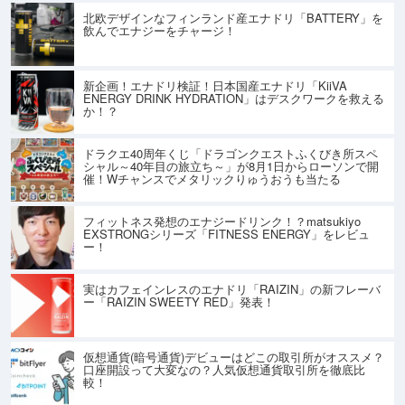
北欧デザインなフィンランド産エナドリ「BATTERY」を
飲んでエナジーをチャージ！
新企画！エナドリ検証！日本国産エナドリ「KiiVA
ENERGY DRINK HYDRATION」はデスクワークを救える
か！？
ドラクエ40周年くじ「ドラゴンクエストふくびき所スペ
シャル～40年目の旅立ち～」が8月1日からローソンで開
催！Wチャンスでメタリックりゅうおうも当たる
フィットネス発想のエナジードリンク！？matsukiyo
EXSTRONGシリーズ「FITNESS ENERGY」をレビュ
ー！
実はカフェインレスのエナドリ「RAIZIN」の新フレーバ
ー「RAIZIN SWEETY RED」発表！
仮想通貨(暗号通貨)デビューはどこの取引所がオススメ？
口座開設って大変なの？人気仮想通貨取引所を徹底比
較！