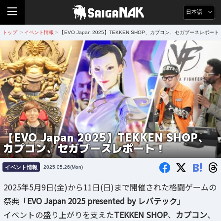
日本語
トップ
イベント情報
【EVO Japan 2025】TEKKEN SHOP、カプコン、セガブースレポート
>
>
【EVO Japan 2025】TEKKEN SHOP、
カプコン、セガブースレポート！
B!
イベント情報
2025.05.26(Mon)
2025年5月9日(金)から11日(日)まで開催された格闘ゲームの
祭典「
EVO Japan 2025 presented by レバテック
」
イベントの盛り上がりを支えた
TEKKEN SHOP
、
カプコン
、