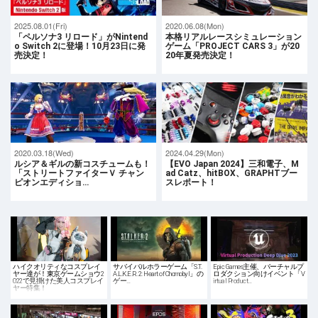
2025.08.01(Fri)
2020.06.08(Mon)
「ペルソナ3 リロード」がNintend
本格リアルレースシミュレーション
o Switch 2に登場！10月23日に発
ゲーム「PROJECT CARS 3」が20
売決定！
20年夏発売決定！
2020.03.18(Wed)
2024.04.29(Mon)
ルシア＆ギルの新コスチュームも！
【EVO Japan 2024】三和電子、M
「ストリートファイターＶ チャン
ad Catz、hitBOX、GRAPHTブー
ピオンエディショ…
スレポート！
ハイクオリティなコスプレイ
サバイバルホラーゲーム「S.T.
Epic Games主催、バーチャルプ
ヤー達が！東京ゲームショウ2
A.L.K.E.R. 2: Heart of Chornobyl」の
ロダクション向けイベント「V
022で見掛けた美人コスプレイ
ゲー…
irtual Product…
ヤー特集！