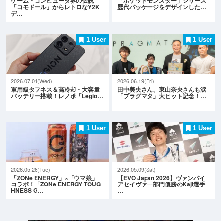
ゲーム・コンピュータ界の伝説
「ポケットモンスター」シリーズ
「コモドール」からレトロなY2K
歴代パッケージをデザインした…
デ…
1 User
1 User
2026.07.01(Wed)
2026.06.19(Fri)
軍用級タフネス＆高冷却・大容量
田中美央さん、東山奈央さんも涙
バッテリー搭載！レノボ「Legio…
「プラグマタ」大ヒット記念！…
1 User
1 User
2026.05.26(Tue)
2026.05.09(Sat)
「ZONe ENERGY」×「ウマ娘」
【EVO Japan 2026】ヴァンパイ
コラボ！「ZONe ENERGY TOUG
アセイヴァー部門優勝のKaji選手
HNESS G…
…