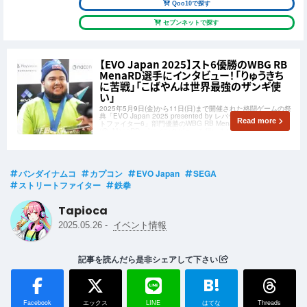
Qoo10で探す
セブンネットで探す
【EVO Japan 2025】スト6優勝のWBG RB
MenaRD選手にインタビュー！「りゅうきち
に苦戦」「こばやんは世界最強のザンギ使
い」
2025年5月9日(金)から11日(日)まで開催された格闘ゲームの祭
典「EVO Japan 2025 presented by レバテック」「ストリー
Read more
トファイター6」部門優勝のWBG RB MenaRD選手
(@_MenaRD__)にインタビューを行いました！
バンダイナムコ
カプコン
EVO Japan
SEGA
ストリートファイター
鉄拳
Tapioca
-
2025.05.26
イベント情報
記事を読んだら是非シェアして下さい
B!
Facebook
エックス
LINE
はてな
Threads