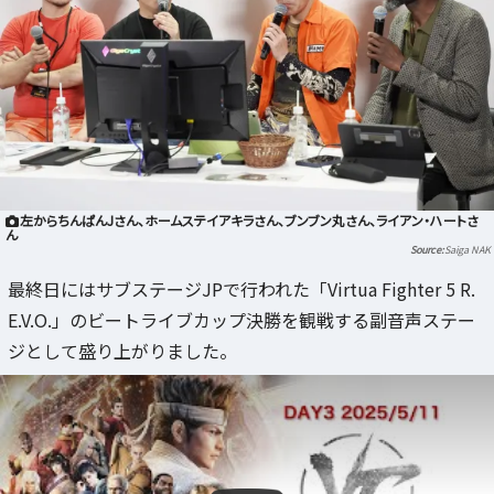
左からちんぱんJさん、ホームステイアキラさん、ブンブン丸さん、ライアン・ハートさ
ん
Saiga NAK
最終日にはサブステージJPで行われた「Virtua Fighter 5 R.
E.V.O.」のビートライブカップ決勝を観戦する副音声ステー
ジとして盛り上がりました。