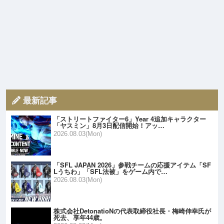
最新記事
「ストリートファイター6」Year 4追加キャラクター
「ヤスミン」8月3日配信開始！アッ…
2026.08.03(Mon)
「SFL JAPAN 2026」参戦チームの応援アイテム「SF
Lうちわ」「SFL法被」をゲーム内で…
2026.08.03(Mon)
株式会社DetonatioNの代表取締役社長・梅崎伸幸氏が
死去、享年44歳。