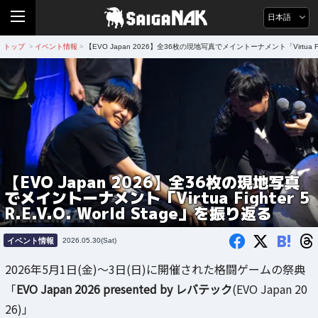
日本語
トップ
イベント情報
【EVO Japan 2026】全36枚の現地写真でメイントーナメント「Virtua Fighte
>
>
【EVO Japan 2026】全36枚の現地写真
でメイントーナメント「Virtua Fighter 5
R.E.V.O. World Stage」を振り返る
B!
イベント情報
2026.05.30(Sat)
2026年5月1日(金)～3日(日)に開催された格闘ゲームの祭典
「
EVO Japan 2026 presented by レバテック
(EVO Japan 20
26)」