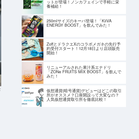
ットが登場！ノンカフェインで手軽に栄
養補給！
250mlサイズのキーバ登場！「KiiVA
ENERGY BOOST」を飲んでみた！
ZoffとドラクエXのコラボメガネの先行予
約受付スタート！12月18日より店頭販売
開始！
リニューアルされた果汁系エナドリ
「ZONe FRUITS MIX BOOST」を飲んで
みた！
K
仮想通貨(暗号通貨)デビューはどこの取引
所がオススメ？口座開設って大変なの？
人気仮想通貨取引所を徹底比較！