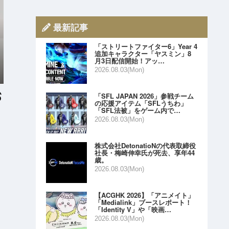
最新記事
「ストリートファイター6」Year 4
追加キャラクター「ヤスミン」8
月3日配信開始！アッ…
2026.08.03(Mon)
「SFL JAPAN 2026」参戦チーム
の応援アイテム「SFLうちわ」
「SFL法被」をゲーム内で…
2026.08.03(Mon)
株式会社DetonatioNの代表取締役
社長・梅崎伸幸氏が死去、享年44
歳。
2026.08.03(Mon)
【ACGHK 2026】「アニメイト」
「Medialink」ブースレポート！
「Identity V」や「映画…
2026.08.03(Mon)