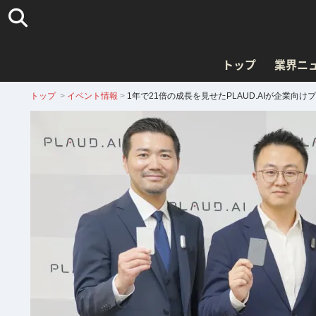
トップ
業界ニ
トップ
>
イベント情報
>
1年で21倍の成長を見せたPLAUD.AIが企業向け