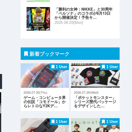
「勝利の女神：NIKKE」と30周年
「ペルソナ」のコラボが8月13日
から開催決定！予告キ…
2026.08.03(Mon)
新着ブックマーク
1 User
1 User
2026.07.30(Thu)
2026.07.29(Wed)
ゲーム・コンピュータ界
「ポケットモンスター」
の伝説「コモドール」か
シリーズ歴代パッケージ
らレトロなY2Kデ…
をデザインした…
1 User
1 User