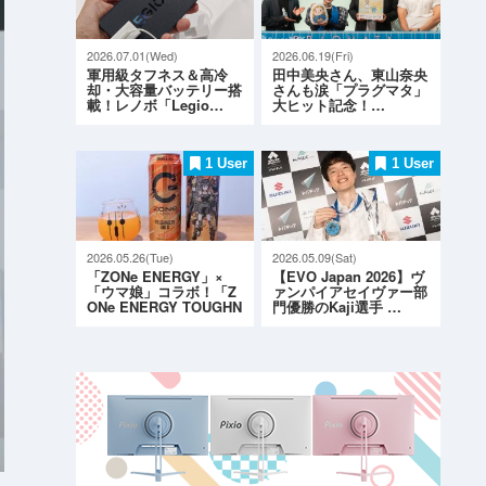
2026.07.01(Wed)
2026.06.19(Fri)
軍用級タフネス＆高冷
田中美央さん、東山奈央
却・大容量バッテリー搭
さんも涙「プラグマタ」
載！レノボ「Legio…
大ヒット記念！…
1 User
1 User
2026.05.26(Tue)
2026.05.09(Sat)
「ZONe ENERGY」×
【EVO Japan 2026】ヴ
「ウマ娘」コラボ！「Z
ァンパイアセイヴァー部
ONe ENERGY TOUGHN
門優勝のKaji選手 …
ESS G…