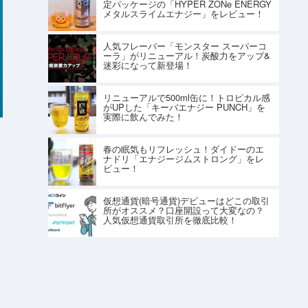
定パッケージの「HYPER ZONe ENERGY
メタルスライムエナジー」をレビュー！
人気フレーバー「モンスター スーパーコ
ーラ」がリニューアル！炭酸力をアップ&
迷彩になって新登場！
リニューアルで500ml缶に！トロピカル感
がUPした「キーバエナジー PUNCH」を
実際に飲んでみた！
春の眠気もリフレッシュ！ダイドーのエ
ナドリ「エナジージムストロング」をレ
ビュー！
。
仮想通貨(暗号通貨)デビューはどこの取引
所がオススメ？口座開設って大変なの？
人気仮想通貨取引所を徹底比較！