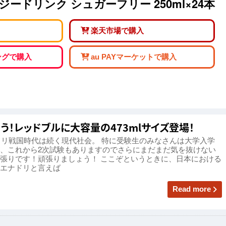
ードリンク シュガーフリー 250ml×24本
楽天市場で購入
ピングで購入
au PAYマーケットで購入
う！レッドブルに大容量の473mlサイズ登場！
ナドリ戦国時代は続く現代社会。 特に受験生のみなさんは大学入学
、これから2次試験もありますのでさらにまだまだ気を抜けない
張りです！頑張りましょう！ ここぞというときに、日本における
エナドリと言えば
Read more