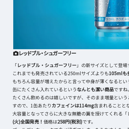
レッドブル・シュガーフリー
「
レッドブル・シュガーフリー
」の新サイズとして登場
これまでも発売されている250mlサイズよりも
105ml
もちろん容量が増えたからと言って中身が薄くなるとい
缶にたくさん入れているという
なんとも潔い商品
ですね
たくさん飲めるのは嬉しいですが、そのまま増量という
すので、1缶あたり
カフェインは114mg
含まれることと
大容量となってさらに大きな無糖の翼を授けてくれる「レ
(火)全国発売！
価格は
258円(税別)
です。