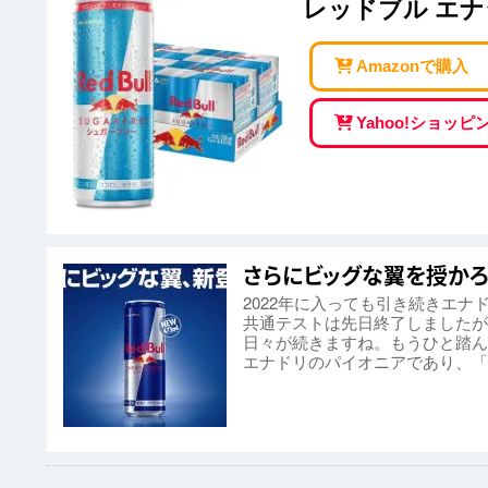
レッドブル エナジ
Amazonで購入
Yahoo!ショッ
さらにビッグな翼を授かろ
2022年に入っても引き続きエ
共通テストは先日終了しましたが
日々が続きますね。もうひと踏ん
エナドリのパイオニアであり、「