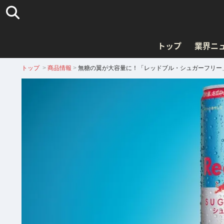
トップ
業界ニ
トップ
>
商品情報
>
無糖の翼が大容量に！「レッドブル・シュガーフリー」