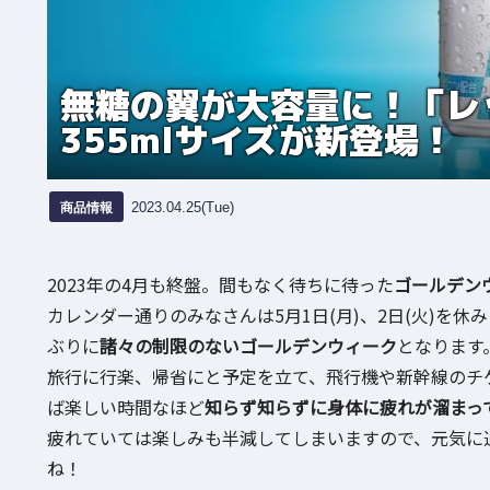
無糖の翼が大容量に！「レ
355mlサイズが新登場！
商品情報
2023.04.25(Tue)
2023年の4月も終盤。間もなく待ちに待った
ゴールデン
カレンダー通りのみなさんは5月1日(月)、2日(火)を休
ぶりに
諸々の制限のないゴールデンウィーク
となります
旅行に行楽、帰省にと予定を立て、飛行機や新幹線のチ
ば楽しい時間なほど
知らず知らずに身体に疲れが溜まっ
疲れていては楽しみも半減してしまいますので、元気に
ね！