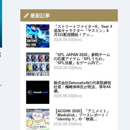
最新記事
「ストリートファイター6」Year 4
追加キャラクター「ヤスミン」8
月3日配信開始！アッ…
2026.08.03(Mon)
「SFL JAPAN 2026」参戦チーム
の応援アイテム「SFLうちわ」
「SFL法被」をゲーム内で…
2026.08.03(Mon)
株式会社DetonatioNの代表取締役
し
社長・梅崎伸幸氏が死去、享年44
歳。
2026.08.03(Mon)
【ACGHK 2026】「アニメイト」
「Medialink」ブースレポート！
「Identity V」や「映画…
2026.08.03(Mon)