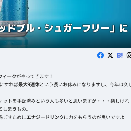
ッドブル・シュガーフリー」に
B!
ウィーク
がやってきます！
みにすれば
最大9連休
という長いお休みになりますし、今年は久
。
ケットを手配済みという人も多いと思いますが・・・楽しけれ
てしまう
もの。
過ごすために
エナジードリンク
に力をもらうのが良いですよ