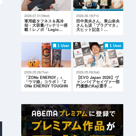
2026.07.01(Wed)
2026.06.19(Fri)
軍用級タフネス＆高冷
田中美央さん、東山奈央
却・大容量バッテリー搭
さんも涙「プラグマタ」
載！レノボ「Legio…
大ヒット記念！…
1 User
1 User
2026.05.26(Tue)
2026.05.09(Sat)
「ZONe ENERGY」×
【EVO Japan 2026】ヴ
「ウマ娘」コラボ！「Z
ァンパイアセイヴァー部
ONe ENERGY TOUGHN
門優勝のKaji選手 …
ESS G…