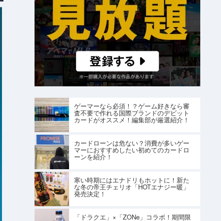
ゲーマーなら必須！？ゲーム好きなら審
査不要で作れる国際ブランドのデビット
カードがオススメ！編集部が厳選紹介！
カードローンは危ない？消費が多いゲー
マーにおすすめしたい初めてのカードロ
ーンを紹介！
寒い時期にはエナドリもホットに！新た
な冬の帝王チェリオ「HOTエナジー暖」
発売決定！
「ドラクエ」×「ZONe」コラボ！期間限