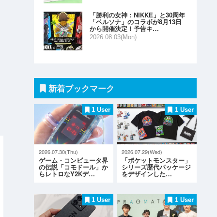
「勝利の女神：NIKKE」と30周年
「ペルソナ」のコラボが8月13日
から開催決定！予告キ…
2026.08.03(Mon)
う
新着ブックマーク
1 User
1 User
2026.07.30(Thu)
2026.07.29(Wed)
ゲーム・コンピュータ界
「ポケットモンスター」
の伝説「コモドール」か
シリーズ歴代パッケージ
らレトロなY2Kデ…
をデザインした…
1 User
1 User