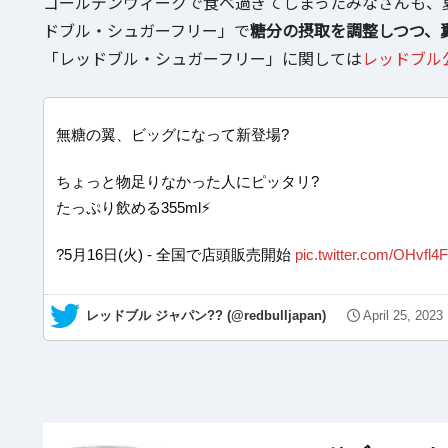
ゴールデンウィークで食べ過ぎてしまったみなさんも、
ドブル・シュガーフリー」で
糖分の摂取を調整しつつ、
「レッドブル・シュガーフリー」に関しては
レッドブル
無糖の翼、ビッグになって新登場?
ちょっと物足りなかった人にピッタリ?
たっぷり飲める355ml⚡️
?5月16日(火) - 全国で店頭販売開始
pic.twitter.com/OHvfl4
— レッドブル ジャパン?? (@redbulljapan)
April 25, 2023