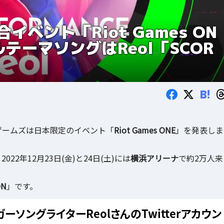
ベント「Riot Games ON
テーマソングはReol「SCOR
B!
アットゲームズは日本限定のイベント「
Riot Games ONE
」を発表しま
22年12月23日(金)と24日(土)には
横浜アリーナ
で約2万人来
ON
」です。