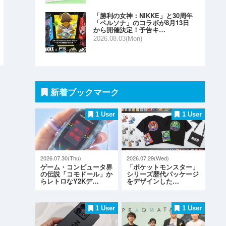
「勝利の女神：NIKKE」と30周年
「ペルソナ」のコラボが8月13日
から開催決定！予告キ…
2026.08.03(Mon)
新着ブックマーク
1 User
1 User
2026.07.30(Thu)
2026.07.29(Wed)
ゲーム・コンピュータ界
「ポケットモンスター」
の伝説「コモドール」か
シリーズ歴代パッケージ
らレトロなY2Kデ…
をデザインした…
1 User
1 User