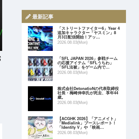
最新記事
「ストリートファイター6」Year 4
追加キャラクター「ヤスミン」8
月3日配信開始！アッ…
2026.08.03(Mon)
「SFL JAPAN 2026」参戦チーム
の応援アイテム「SFLうちわ」
「SFL法被」をゲーム内で…
2026.08.03(Mon)
株式会社DetonatioNの代表取締役
社長・梅崎伸幸氏が死去、享年44
歳。
2026.08.03(Mon)
【ACGHK 2026】「アニメイト」
「Medialink」ブースレポート！
「Identity V」や「映画…
2026.08.03(Mon)