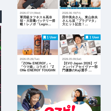
2026.07.01(Wed)
2026.06.19(Fri)
軍用級タフネス＆高冷
田中美央さん、東山奈央
却・大容量バッテリー搭
さんも涙「プラグマタ」
載！レノボ「Legio…
大ヒット記念！…
1 User
1 User
2026.05.26(Tue)
2026.05.09(Sat)
「ZONe ENERGY」×
【EVO Japan 2026】ヴ
「ウマ娘」コラボ！「Z
ァンパイアセイヴァー部
ONe ENERGY TOUGHN
門優勝のKaji選手 …
ESS G…