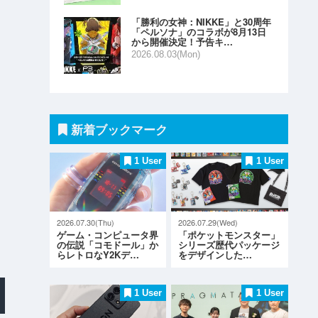
「勝利の女神：NIKKE」と30周年
「ペルソナ」のコラボが8月13日
から開催決定！予告キ…
2026.08.03(Mon)
新着ブックマーク
1 User
1 User
2026.07.30(Thu)
2026.07.29(Wed)
ゲーム・コンピュータ界
「ポケットモンスター」
の伝説「コモドール」か
シリーズ歴代パッケージ
らレトロなY2Kデ…
をデザインした…
1 User
1 User