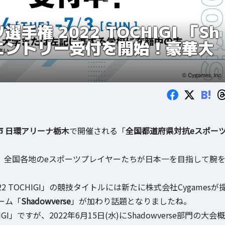
権 2022 TOCHIGI 「Sh
予選エントリー受付を開始！豪華大
B!
市 日環アリーナ栃木
で開催される「
全国都道府県対抗eスポー
え、全国各地のeスポーツプレイヤーたちが日本一を目指して腕
 TOCHIGI」の競技タイトルには新たに株式会社Cygamesが
ーム「
Shadowverse
」が加わり話題となりましたね。
I」ですが、2022年6月15日(水)にShadowverse部門の大会概