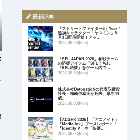
最新記事
「ストリートファイター6」Year 4
追加キャラクター「ヤスミン」8
月3日配信開始！アッ…
2026.08.03(Mon)
「SFL JAPAN 2026」参戦チーム
の応援アイテム「SFLうちわ」
「SFL法被」をゲーム内で…
2026.08.03(Mon)
ツ
株式会社DetonatioNの代表取締役
社長・梅崎伸幸氏が死去、享年44
歳。
を
2026.08.03(Mon)
提
【ACGHK 2026】「アニメイト」
「Medialink」ブースレポート！
「Identity V」や「映画…
2026.08.03(Mon)