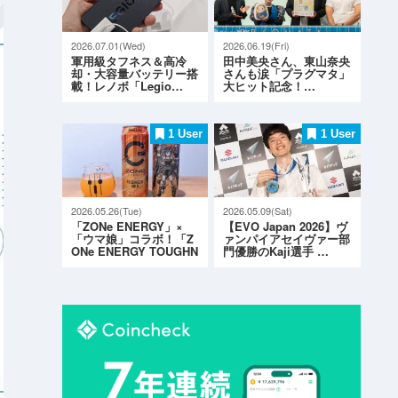
2026.07.01(Wed)
2026.06.19(Fri)
軍用級タフネス＆高冷
田中美央さん、東山奈央
却・大容量バッテリー搭
さんも涙「プラグマタ」
載！レノボ「Legio…
大ヒット記念！…
1 User
1 User
2026.05.26(Tue)
2026.05.09(Sat)
「ZONe ENERGY」×
【EVO Japan 2026】ヴ
「ウマ娘」コラボ！「Z
ァンパイアセイヴァー部
ONe ENERGY TOUGHN
門優勝のKaji選手 …
ESS G…