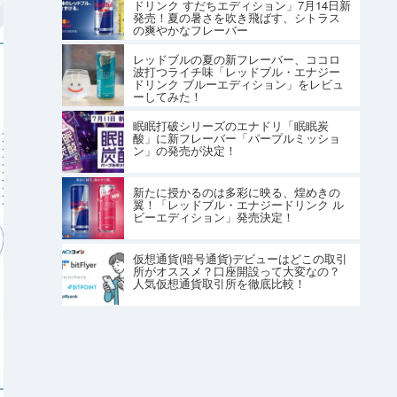
ドリンク すだちエディション」7月14日新
発売！夏の暑さを吹き飛ばす、シトラス
の爽やかなフレーバー
レッドブルの夏の新フレーバー、ココロ
波打つライチ味「レッドブル・エナジー
ドリンク ブルーエディション」をレビュ
ーしてみた！
眠眠打破シリーズのエナドリ「眠眠炭
酸」に新フレーバー「パープルミッショ
ン」の発売が決定！
新たに授かるのは多彩に映る、煌めきの
翼！「レッドブル・エナジードリンク ル
ビーエディション」発売決定！
仮想通貨(暗号通貨)デビューはどこの取引
所がオススメ？口座開設って大変なの？
人気仮想通貨取引所を徹底比較！