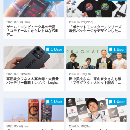
2026.07.30(Thu)
2026.07.29(Wed)
ゲーム・コンピュータ界の伝説
「ポケットモンスター」シリーズ
「コモドール」からレトロなY2K
歴代パッケージをデザインした…
デ…
1 User
1 User
2026.07.01(Wed)
2026.06.19(Fri)
軍用級タフネス＆高冷却・大容量
田中美央さん、東山奈央さんも涙
バッテリー搭載！レノボ「Legio…
「プラグマタ」大ヒット記念！…
1 User
1 User
2026.05.26(Tue)
2026.05.09(Sat)