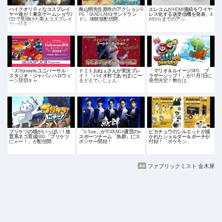
ハイクオリティなコスプレイ
鳥山明先生原作のアクションR
エレコムがHDMI接続をワイヤ
ヤー達が！東京ゲームショウ2
PG「SAND LAND(サンドラン
レス化する送受信機を発表、4
022で見掛けた美人コスプレイ
ド)」体験版配信開…
K60Hzまでのアッ…
ヤー特集！
「JCB presents ユニバーサル・
ドミトおねぇさんが実況プレ
「マリオ＆ルイージRPG ブ
スタジオ・ジャパン ハロウィ
イ！「バイオ村であそぼ♪ごー
ラザーシップ！」が11月7日に
ーン貸切キャ…
るどえでぃしょん…
発売決定！舞台は…
プリケツの猫がいっぱい！放
「G-Tune」がTOPANGA運営のe
ピカチュウのシルエットが描
置系ネコ育成RPG「プリケツ
スポーツチーム「魚群」にス
かれたショルダー＆ポーチが
にゃー！」が配信開…
ポンサー開始！
付録！「ポケモン…
ファブリックミスト 金木犀