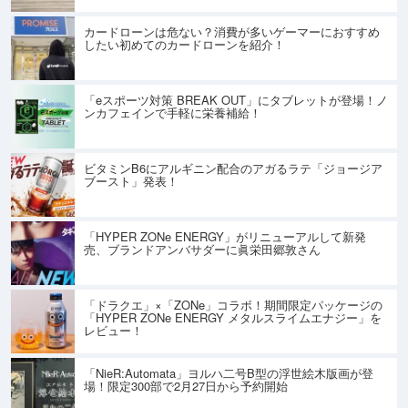
カードローンは危ない？消費が多いゲーマーにおすすめ
したい初めてのカードローンを紹介！
「eスポーツ対策 BREAK OUT」にタブレットが登場！ノ
ンカフェインで手軽に栄養補給！
ビタミンB6にアルギニン配合のアガるラテ「ジョージア
ブースト」発表！
「HYPER ZONe ENERGY」がリニューアルして新発
売、ブランドアンバサダーに眞栄田郷敦さん
「ドラクエ」×「ZONe」コラボ！期間限定パッケージの
「HYPER ZONe ENERGY メタルスライムエナジー」を
レビュー！
「NieR:Automata」ヨルハ二号B型の浮世絵木版画が登
場！限定300部で2月27日から予約開始