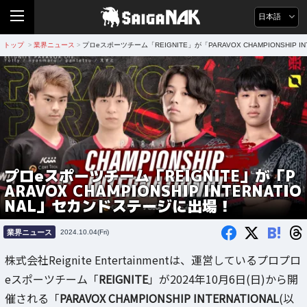
日本語
トップ
業界ニュース
プロeスポーツチーム「REIGNITE」が「PARAVOX CHAMPIONSHIP 
>
>
プロeスポーツチーム「REIGNITE」が「P
ARAVOX CHAMPIONSHIP INTERNATIO
NAL」セカンドステージに出場！
B!
業界ニュース
2024.10.04(Fri)
株式会社Reignite Entertainmentは、運営しているプロプロ
eスポーツチーム「
REIGNITE
」が2024年10月6日(日)から開
催される「
PARAVOX CHAMPIONSHIP INTERNATIONAL
(以