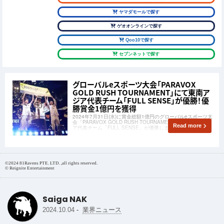
ヤマダモールで探す
ゲオオンラインで探す
Qoo10で探す
セブンネットで探す
グローバルeスポーツ大会「PARAVOX
GOLD RUSH TOURNAMENT」にて東南ア
ジア代表チーム「FULL SENSE」が優勝！優
勝賞金1億円を獲得
2024年7月31日(水)に賞金総額1億円のグローバルeスポーツ大
会「PARAVOX GOLD RUSH TOURNAMENT」で、東南アジ
Read more
ア代表チーム「FULL SENSE」が優勝しました。
©2024 81Ravens PTE. LTD. ,all rights reserved.
© Reignite Entertainment
Saiga NAK
-
2024.10.04
業界ニュース