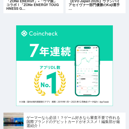
「ZONe ENERGY」×「ウマ娘」
【EVO Japan 2026】ヴァンパイ
コラボ！「ZONe ENERGY TOUG
アセイヴァー部門優勝のKaji選手
HNESS G…
…
ゲーマーなら必須！？ゲーム好きなら審査不要で作れる
国際ブランドのデビットカードがオススメ！編集部が厳
選紹介！