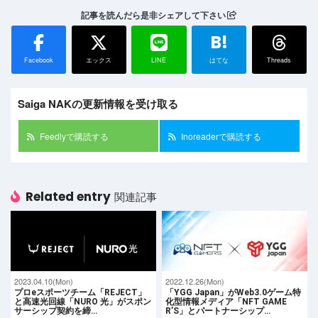
記事を読んだら是非シェアして下さい
B!
Facebook
エックス
LINE
はてな
Threads
Saiga NAKの更新情報を受け取る
Feedlyで購読する
Inoreaderで購読する
Related entry
関連記事
2023.04.10(Mon)
2022.12.26(Mon)
プロeスポーツチーム「REJECT」
「YGG Japan」がWeb3.0ゲーム特
と高速光回線「NURO 光」がスポン
化型情報メディア「NFT GAME
サーシップ契約を締…
R’S」とパートナーシップ…