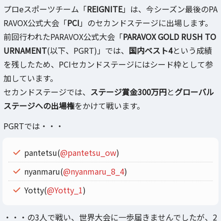
プロeスポーツチーム「
REIGNITE
」は、今シーズン最後のPA
RAVOX公式大会「
PCI
」のセカンドステージに出場します。
前回行われたPARAVOX公式大会「
PARAVOX GOLD RUSH TO
URNAMENT
(以下、PGRT)」では、
国内ベスト4
という成績
を残したため、PCIセカンドステージにはシード枠として参
加しています。
セカンドステージでは、
ステージ賞金300万円
と
グローバル
ステージへの出場権
をかけて戦います。
PGRTでは・・・
pantetsu(
@pantetsu_ow
)
nyanmaru(
@nyanmaru_8_4
)
Yotty(
@Yotty_1
)
・・・の3人で戦い、世界大会に一歩届きませんでしたが、2