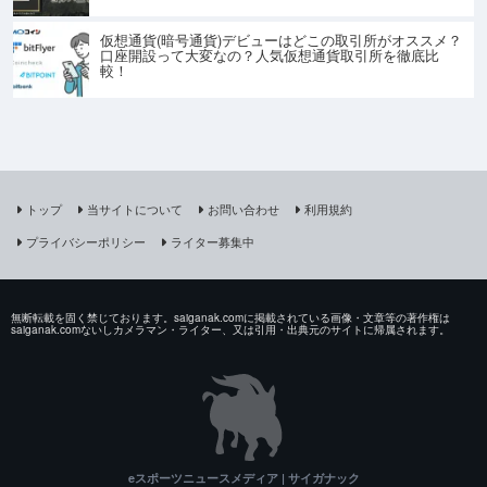
仮想通貨(暗号通貨)デビューはどこの取引所がオススメ？
口座開設って大変なの？人気仮想通貨取引所を徹底比
較！
トップ
当サイトについて
お問い合わせ
利用規約
プライバシーポリシー
ライター募集中
無断転載を固く禁じております。saiganak.comに掲載されている画像・文章等の著作権は
saiganak.comないしカメラマン・ライター、又は引用・出典元のサイトに帰属されます。
eスポーツニュースメディア | サイガナック