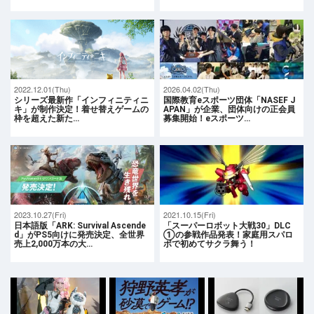
2022.12.01(Thu)
2026.04.02(Thu)
シリーズ最新作「インフィニティニ
国際教育eスポーツ団体「NASEF J
キ」が制作決定！着せ替えゲームの
APAN」が企業、団体向けの正会員
枠を超えた新た…
募集開始！eスポーツ…
2023.10.27(Fri)
2021.10.15(Fri)
日本語版「ARK: Survival Ascende
「スーパーロボット大戦30」DLC
d」がPS5向けに発売決定、全世界
①の参戦作品発表！家庭用スパロ
売上2,000万本の大…
ボで初めてサクラ舞う！