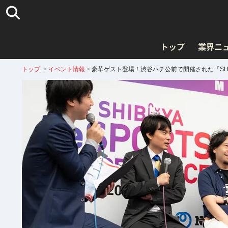
トップ
業界ニ
トップ
>
イベント情報
>
豪華ゲスト登場！渋谷ハチ公前で開催された「SHIBUY