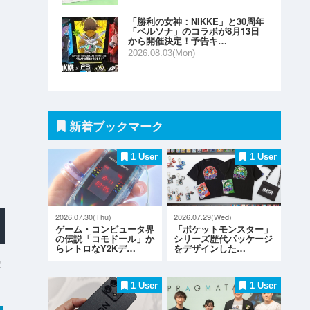
「勝利の女神：NIKKE」と30周年
「ペルソナ」のコラボが8月13日
から開催決定！予告キ…
2026.08.03(Mon)
新着ブックマーク
1 User
1 User
2026.07.30(Thu)
2026.07.29(Wed)
ゲーム・コンピュータ界
「ポケットモンスター」
の伝説「コモドール」か
シリーズ歴代パッケージ
らレトロなY2Kデ…
をデザインした…
会
1 User
1 User