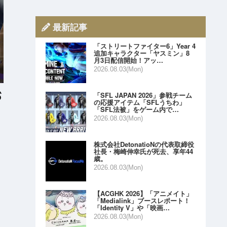
最新記事
「ストリートファイター6」Year 4
追加キャラクター「ヤスミン」8
月3日配信開始！アッ…
2026.08.03(Mon)
「SFL JAPAN 2026」参戦チーム
の応援アイテム「SFLうちわ」
「SFL法被」をゲーム内で…
2026.08.03(Mon)
株式会社DetonatioNの代表取締役
社長・梅崎伸幸氏が死去、享年44
歳。
2026.08.03(Mon)
【ACGHK 2026】「アニメイト」
「Medialink」ブースレポート！
「Identity V」や「映画…
2026.08.03(Mon)