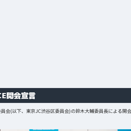
ENCE開会宣言
員会(以下、東京JC渋谷区委員会)の鈴木大輔委員長による開