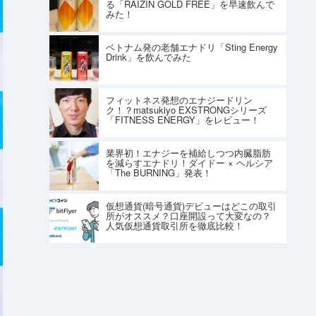
る「RAIZIN GOLD FREE」を早速飲んで
みた！
ベトナム発の老舗エナドリ「Sting Energy
Drink」を飲んでみた
フィットネス発想のエナジードリン
ク！？matsukiyo EXSTRONGシリーズ
「FITNESS ENERGY」をレビュー！
業界初！エナジーを補給しつつ内臓脂肪
を減らすエナドリ！ダイドー × ヘルシア
「The BURNING」発表！
仮想通貨(暗号通貨)デビューはどこの取引
所がオススメ？口座開設って大変なの？
人気仮想通貨取引所を徹底比較！