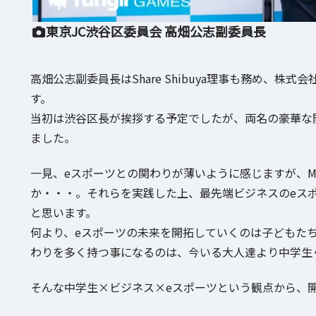
東京JC渋谷区委員会 高畑公志副委員長
高畑公志副委員長はShare Shibuya理事も務め、
す。
当初は渋谷区長が挨拶する予定でしたが、両名の豪華な
ました。
一見、eスポーツとの関わりが薄いように感じますが、M
か・・・。それらを実践した上、最先端ビジネスのeス
と思います。
何より、eスポーツの未来を開拓していくのは子どもた
わりを多く持つ事になるのは、今いる大人達より中学生
そんな中学生×ビジネス×eスポーツという観点から、