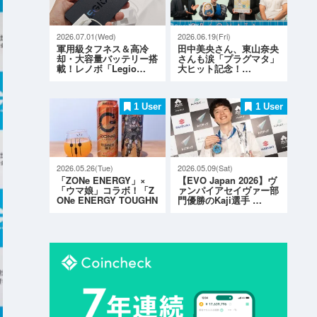
2026.07.01(Wed)
2026.06.19(Fri)
軍用級タフネス＆高冷
田中美央さん、東山奈央
却・大容量バッテリー搭
さんも涙「プラグマタ」
載！レノボ「Legio…
大ヒット記念！…
1 User
1 User
2026.05.26(Tue)
2026.05.09(Sat)
「ZONe ENERGY」×
【EVO Japan 2026】ヴ
「ウマ娘」コラボ！「Z
ァンパイアセイヴァー部
ONe ENERGY TOUGHN
門優勝のKaji選手 …
ESS G…