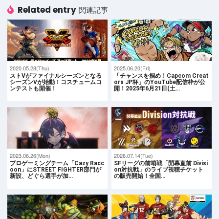
Related entry
関連記事
2020.05.28(Thu)
2025.06.20(Fri)
ストⅤがファイナルシーズンとなる
「チャンスを掴め！Capcom Creat
シーズンVが始動！コスチュームコ
ors JP杯」のYouTube配信枠が公
ンテストも開催！
開！2025年6月21日(土…
2023.06.26(Mon)
2026.07.14(Tue)
プロゲーミングチーム「Cazy Racc
SFリーグの前哨戦「開幕直前 Divisi
oon」にSTREET FIGHTER部門が
on対抗戦」のライブ視聴チケット
新設、どぐら選手が加…
の販売開始！全国…