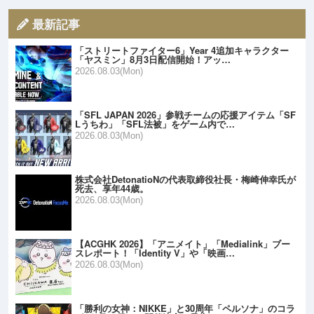
最新記事
「ストリートファイター6」Year 4追加キャラクター
「ヤスミン」8月3日配信開始！アッ…
2026.08.03(Mon)
「SFL JAPAN 2026」参戦チームの応援アイテム「SF
Lうちわ」「SFL法被」をゲーム内で…
2026.08.03(Mon)
株式会社DetonatioNの代表取締役社長・梅崎伸幸氏が
死去、享年44歳。
2026.08.03(Mon)
【ACGHK 2026】「アニメイト」「Medialink」ブー
スレポート！「Identity V」や「映画…
2026.08.03(Mon)
「勝利の女神：NIKKE」と30周年「ペルソナ」のコラ