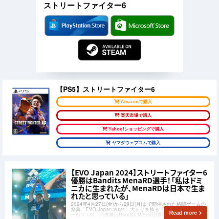
ストリートファイター6
【PS5】ストリートファイター6
Amazonで購入
楽天市場で購入
Yahoo!ショッピングで購入
ヤマダウェブコムで購入
【EVO Japan 2024】ストリートファイター6
優勝はBandits MenaRD選手！「私はドミ
ニカに生まれたが、MenaRDは日本で生ま
れたと思っている」
2024年4月27日(金)から29日(月)まで開催された格闘ゲームの
祭典「EVO Japan 2024」大トリを飾る「ストリートファイタ
Read more
ー6(スト6)」の優勝はBandits MenaRD選手となりました！