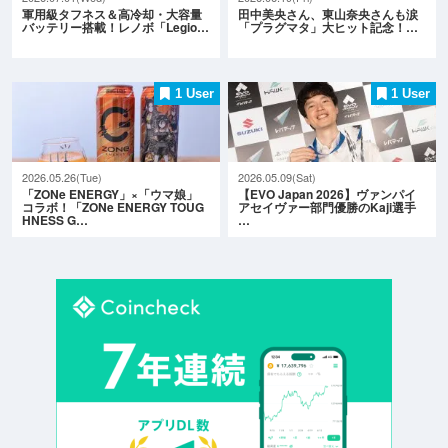
軍用級タフネス＆高冷却・大容量
田中美央さん、東山奈央さんも涙
バッテリー搭載！レノボ「Legio…
「プラグマタ」大ヒット記念！…
1 User
1 User
2026.05.26(Tue)
2026.05.09(Sat)
「ZONe ENERGY」×「ウマ娘」
【EVO Japan 2026】ヴァンパイ
コラボ！「ZONe ENERGY TOUG
アセイヴァー部門優勝のKaji選手
HNESS G…
…