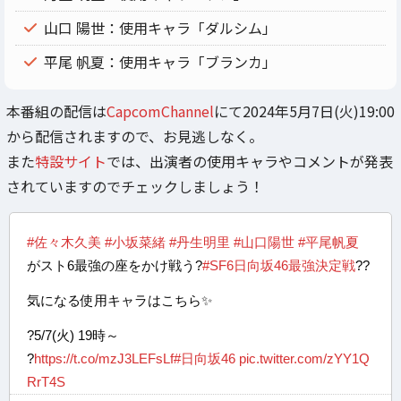
山口 陽世：使用キャラ「ダルシム」
平尾 帆夏：使用キャラ「ブランカ」
本番組の配信は
CapcomChannel
にて2024年5月7日(火)19:00
から配信されますので、お見逃しなく。
また
特設サイト
では、出演者の使用キャラやコメントが発表
されていますのでチェックしましょう！
#佐々木久美
#小坂菜緒
#丹生明里
#山口陽世
#平尾帆夏
がスト6最強の座をかけ戦う?
#SF6日向坂46最強決定戦
??
気になる使用キャラはこちら✨
?5/7(火) 19時～
?
https://t.co/mzJ3LEFsLf
#日向坂46
pic.twitter.com/zYY1Q
RrT4S