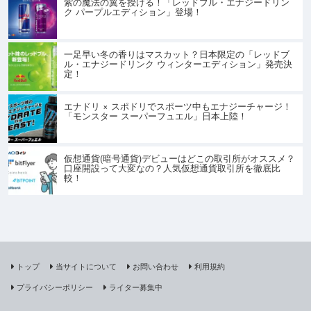
紫の魔法の翼を授ける！「レッドブル・エナジードリン
ク パープルエディション」登場！
一足早い冬の香りはマスカット？日本限定の「レッドブ
ル・エナジードリンク ウィンターエディション」発売決
定！
エナドリ × スポドリでスポーツ中もエナジーチャージ！
「モンスター スーパーフュエル」日本上陸！
仮想通貨(暗号通貨)デビューはどこの取引所がオススメ？
口座開設って大変なの？人気仮想通貨取引所を徹底比
較！
トップ
当サイトについて
お問い合わせ
利用規約
プライバシーポリシー
ライター募集中