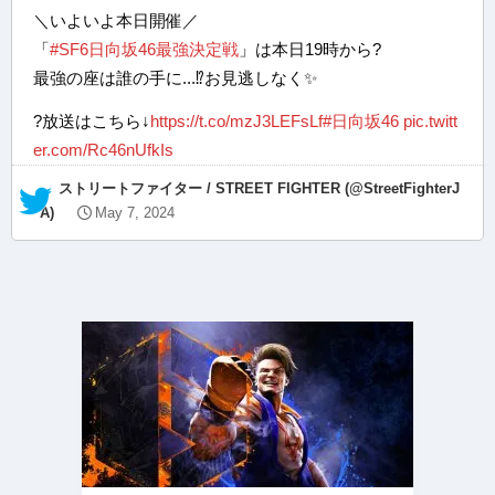
＼いよいよ本日開催／
「
#SF6日向坂46最強決定戦
」は本日19時から?
最強の座は誰の手に...⁉お見逃しなく✨
?放送はこちら↓
https://t.co/mzJ3LEFsLf
#日向坂46
pic.twitt
er.com/Rc46nUfkIs
— ストリートファイター / STREET FIGHTER (@StreetFighterJ
A)
May 7, 2024