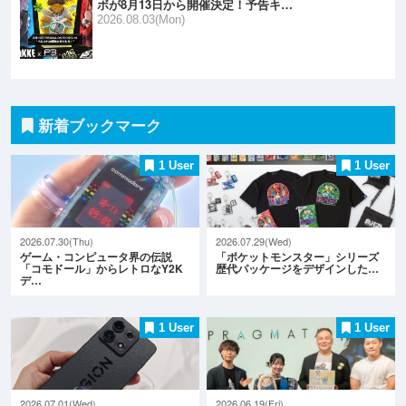
ボが8月13日から開催決定！予告キ…
2026.08.03(Mon)
新着ブックマーク
1 User
1 User
2026.07.30(Thu)
2026.07.29(Wed)
ゲーム・コンピュータ界の伝説
「ポケットモンスター」シリーズ
「コモドール」からレトロなY2K
歴代パッケージをデザインした…
デ…
1 User
1 User
2026.07.01(Wed)
2026.06.19(Fri)