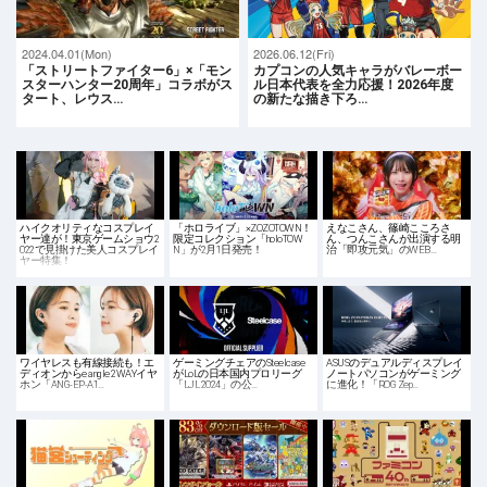
2024.04.01(Mon)
2026.06.12(Fri)
「ストリートファイター6」×「モン
カプコンの人気キャラがバレーボー
スターハンター20周年」コラボがス
ル日本代表を全力応援！2026年度
タート、レウス…
の新たな描き下ろ…
ハイクオリティなコスプレイ
「ホロライブ」×ZOZOTOWN！
えなこさん、篠崎こころさ
ヤー達が！東京ゲームショウ2
限定コレクション「holoTOW
ん、つんこさんが出演する明
022で見掛けた美人コスプレイ
N」が2月1日発売！
治「即攻元気」のWEB…
ヤー特集！
ワイヤレスも有線接続も！エ
ゲーミングチェアのSteelcase
ASUSのデュアルディスプレイ
ディオンからe angle 2WAYイヤ
がLoLの日本国内プロリーグ
ノートパソコンがゲーミング
ホン「ANG-EP-A1…
「LJL 2024」の公…
に進化！「ROG Zep…