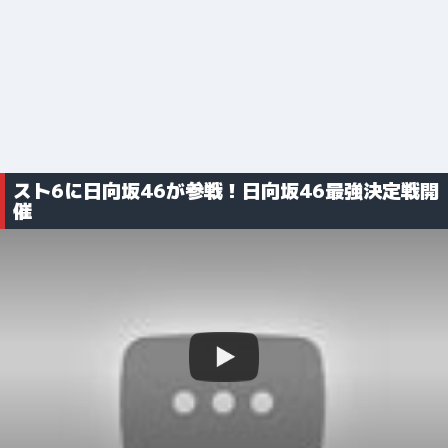
スト6に日向坂46が参戦！日向坂46最強決定戦開
催