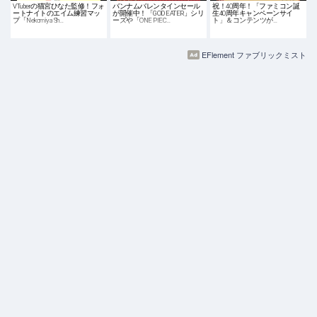
VTuberの猫宮ひなた監修！フォ
バンナムバレンタインセール
祝！40周年！「ファミコン誕
ートナイトのエイム練習マッ
が開催中！「GOD EATER」シリ
生40周年キャンペーンサイ
プ「Nekomiya Sh…
ーズや「ONE PIEC…
ト」＆コンテンツが…
EFlement ファブリックミスト