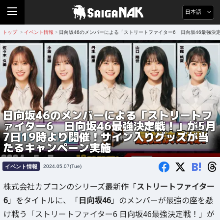
日本語
トップ
イベント情報
日向坂46のメンバーによる「ストリートファイター6 日向坂46最強決
>
>
日向坂46のメンバーによる「ストリートフ
ァイター6 日向坂46最強決定戦！」が5月
7日19時より開催！サイン入りグッズが当
たるキャンペーン実施
B!
イベント情報
2024.05.07(Tue)
株式会社カプコンのシリーズ最新作「
ストリートファイター
6
」をタイトルに、「
日向坂46
」のメンバーが最強の座を懸
け戦う「ストリートファイター6 日向坂46最強決定戦！」が