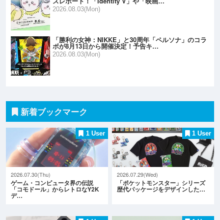
スレポート！「Identity V」や「映画…
2026.08.03(Mon)
「勝利の女神：NIKKE」と30周年「ペルソナ」のコラ
ボが8月13日から開催決定！予告キ…
2026.08.03(Mon)
新着ブックマーク
1 User
1 User
2026.07.30(Thu)
2026.07.29(Wed)
ゲーム・コンピュータ界の伝説
「ポケットモンスター」シリーズ
「コモドール」からレトロなY2K
歴代パッケージをデザインした…
デ…