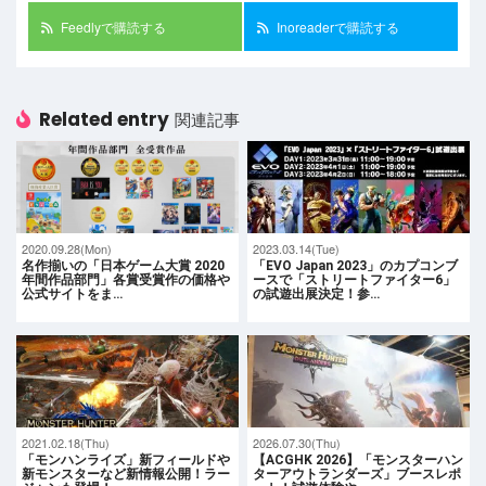
Feedlyで購読する
Inoreaderで購読する
Related entry
関連記事
2020.09.28(Mon)
2023.03.14(Tue)
名作揃いの「日本ゲーム大賞 2020
「EVO Japan 2023」のカプコンブ
年間作品部門」各賞受賞作の価格や
ースで「ストリートファイター6」
公式サイトをま…
の試遊出展決定！参…
2021.02.18(Thu)
2026.07.30(Thu)
「モンハンライズ」新フィールドや
【ACGHK 2026】「モンスターハン
新モンスターなど新情報公開！ラー
ターアウトランダーズ」ブースレポ