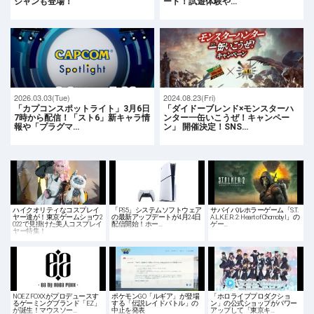
ジャンも登場！
ート！試遊体験や…
2026.03.03(Tue)
2024.08.23(Fri)
「カプコンスポットライト」3月6日
「ダイドーブレンド×モンスターハ
7時から配信！「スト6」新キャラ情
ンター一缶いこうぜ！キャンペー
報や「プラグマ…
ン」 開催決定！SNS…
ハイクオリティなコスプレイ
「PS5」システムソフトウェア
サバイバルホラーゲーム「S.T.
ヤー達が！東京ゲームショウ2
の最新アップデートが4月24日
A.L.K.E.R. 2: Heart of Chornobyl」の
022で見掛けた美人コスプレイ
配信開始！ホー…
ゲー…
ヤー特集！
NOEZ FOXXがプロデュースす
ポケモンGO「ルギア」が登場
「ホロライブプロダクショ
るゲーミングブランド「EZ」
する「伝説レイドバトル」の
ン」の公式ショップがパワー
が誕生！マウスソー…
中止を発表
アップして「東京キ…