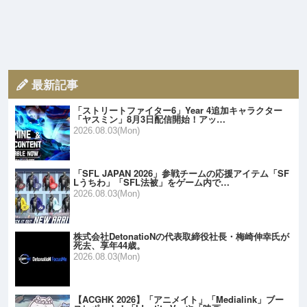
最新記事
「ストリートファイター6」Year 4追加キャラクター
「ヤスミン」8月3日配信開始！アッ…
2026.08.03(Mon)
「SFL JAPAN 2026」参戦チームの応援アイテム「SF
Lうちわ」「SFL法被」をゲーム内で…
2026.08.03(Mon)
株式会社DetonatioNの代表取締役社長・梅崎伸幸氏が
死去、享年44歳。
2026.08.03(Mon)
【ACGHK 2026】「アニメイト」「Medialink」ブー