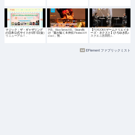
マジック：ザ・ギャザリング
PS5、Xbox Series X|S、Steam向
【FUKUOKA ゲームクリエイタ
の日本公式サイトが4月1日(金)
け「龍が如く８外伝 Pirates in H
ーズ・ネクスト】ひろゆき氏×
リニューアル！…
awaii」無…
スクエニ吉田氏×…
EFlement ファブリックミスト