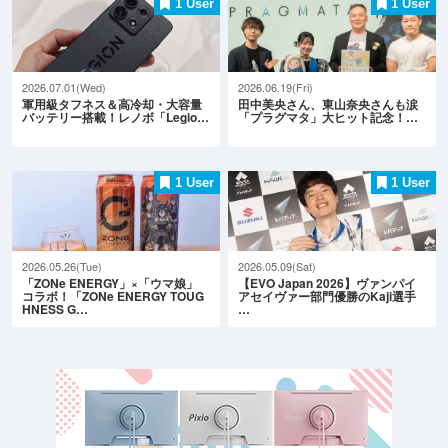
1 User
1 User
2026.07.01(Wed)
2026.06.19(Fri)
軍用級タフネス＆高冷却・大容量
田中美央さん、東山奈央さんも涙
バッテリー搭載！レノボ「Legio…
「プラグマタ」大ヒット記念！…
1 User
1 User
2026.05.26(Tue)
2026.05.09(Sat)
「ZONe ENERGY」×「ウマ娘」
【EVO Japan 2026】ヴァンパイ
コラボ！「ZONe ENERGY TOUG
アセイヴァー部門優勝のKaji選手
HNESS G…
…