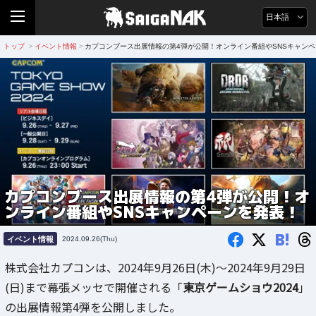
日本語
トップ
イベント情報
カプコンブース出展情報の第4弾が公開！オンライン番組やSNSキャン
>
>
カプコンブース出展情報の第4弾が公開！オ
ンライン番組やSNSキャンペーンを発表！
B!
イベント情報
2024.09.26(Thu)
株式会社カプコンは、2024年9月26日(木)～2024年9月29日
(日)まで幕張メッセで開催される「
東京ゲームショウ2024
」
の出展情報第4弾を公開しました。