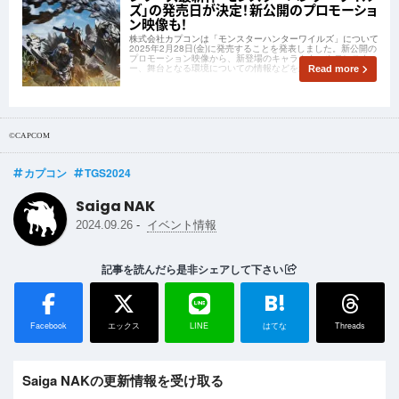
ズ」の発売日が決定！新公開のプロモーショ
ン映像も！
株式会社カプコンは「モンスターハンターワイルズ」について
2025年2月28日(金)に発売することを発表しました。新公開の
プロモーション映像から、新登場のキャラクターやモンスタ
ー、舞台となる環境についての情報などを紹介します。
Read more
©CAPCOM
カプコン
TGS2024
Saiga NAK
-
2024.09.26
イベント情報
記事を読んだら是非シェアして下さい
B!
Facebook
エックス
LINE
はてな
Threads
Saiga NAKの更新情報を受け取る