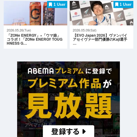
1 User
1 User
2026.05.26(Tue)
2026.05.09(Sat)
「ZONe ENERGY」×「ウマ娘」
【EVO Japan 2026】ヴァンパイ
コラボ！「ZONe ENERGY TOUG
アセイヴァー部門優勝のKaji選手
HNESS G…
…