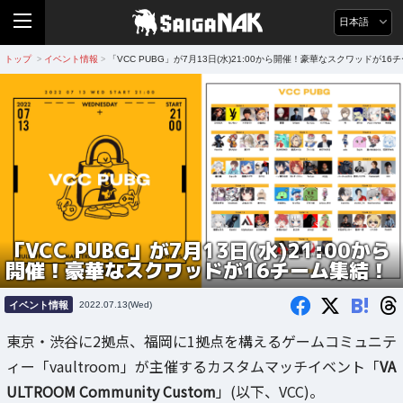
日本語
トップ
イベント情報
「VCC PUBG」が7月13日(水)21:00から開催！豪華なスクワッドが16
>
>
「VCC PUBG」が7月13日(水)21:00から
開催！豪華なスクワッドが16チーム集結！
B!
イベント情報
2022.07.13(Wed)
東京・渋谷に2拠点、福岡に1拠点を構えるゲームコミュニテ
ィー「vaultroom」が主催するカスタムマッチイベント「
VA
ULTROOM Community Custom
」(以下、VCC)。