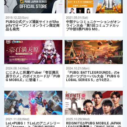
2019.12.22(Sun)
2021.05.01(Sat)
PUBG公式グッズ通販サイトがSho
中部テレコミュニケーションがオン
pifyでオープン！オンライン限定商
ライン大会「第1回コミュファカッ
品も発売
プ中部5県PUBG MO…
2024.08.14(Wed)
2024.10.21(Mon)
にじさんじ所属VTuber「壱百満天
「PUBG: BATTLEGROUNDS」のe
原サロメ」のボイスカードが「PUB
スポーツグローバル大会「PUBG G
G MOBILE」に登場！…
LOBAL SERIES 5」が10月2…
2021.11.03(Wed)
2025.10.29(Wed)
LoL×PUBG！？LoLのアニメシリー
REIGNITEがPUBG MOBILE JAPAN
ズ「Arcane」と「PUBG MOBIL
LEAGUE準優勝！「BMIC 2025」で