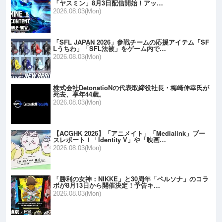
「ヤスミン」8月3日配信開始！アッ…
2026.08.03(Mon)
「SFL JAPAN 2026」参戦チームの応援アイテム「SF
Lうちわ」「SFL法被」をゲーム内で…
2026.08.03(Mon)
株式会社DetonatioNの代表取締役社長・梅崎伸幸氏が
死去、享年44歳。
2026.08.03(Mon)
【ACGHK 2026】「アニメイト」「Medialink」ブー
スレポート！「Identity V」や「映画…
2026.08.03(Mon)
「勝利の女神：NIKKE」と30周年「ペルソナ」のコラ
ボが8月13日から開催決定！予告キ…
2026.08.03(Mon)