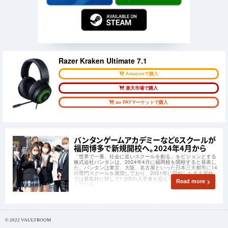
Razer Kraken Ultimate 7.1
Amazonで購入
楽天市場で購入
au PAYマーケットで購入
バンタンゲームアカデミーなど6スクールが
福岡博多で新規開校へ。2024年4月から
「世界で一番、社会に近いスクールを創る」をビジョンとする
株式会社バンタンは、2024年4月に福岡校を開校すると発表し
た。バンタンは東京、大阪、名古屋といった日本三大都市に14
の専門スクールを展開しており、2021年に開校した名古屋校
では募集枠に対して1.2倍の入学者を迎えるなど近年勢いを増
Read more
している。
© 2022 VAULTROOM