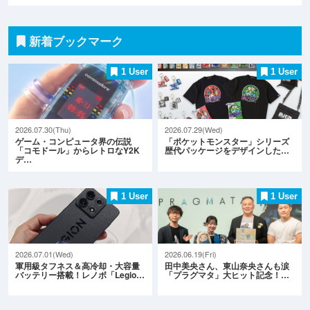
新着ブックマーク
1 User
1 User
2026.07.30(Thu)
2026.07.29(Wed)
ゲーム・コンピュータ界の伝説
「ポケットモンスター」シリーズ
「コモドール」からレトロなY2K
歴代パッケージをデザインした…
デ…
1 User
1 User
2026.07.01(Wed)
2026.06.19(Fri)
軍用級タフネス＆高冷却・大容量
田中美央さん、東山奈央さんも涙
バッテリー搭載！レノボ「Legio…
「プラグマタ」大ヒット記念！…