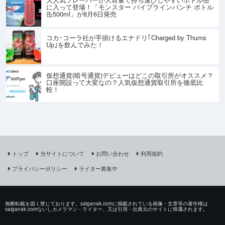
に入って登場！「モンスター パイプラインパンチ ボトル
缶500ml」が8月6日発売
コカ･コーラ社が手掛けるエナドリ｢Charged by Thums
Up｣を飲んでみた！
仮想通貨(暗号通貨)デビューはどこの取引所がオススメ？
口座開設って大変なの？人気仮想通貨取引所を徹底比
較！
トップ
当サイトについて
お問い合わせ
利用規約
プライバシーポリシー
ライター募集中
無断転載を固く禁じております。saiganak.comに掲載されている画像・文章等の著作権は
saiganak.comないしカメラマン・ライター、又は引用・出典元のサイトに帰属されます。