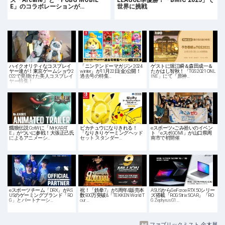
E」のコラボレーションが…
世界に挑戦
ハイクオリティなコスプレイ
「ニンテンドーマガジン 2024
ゲストに堀江瞬＆森田成一＆
ヤー達が！東京ゲームショウ2
winter」が11月22日(金)公開！
たかはし智秋！「TGS 2021 ONL
022で見掛けた美人コスプレイ
過去号の特集…
INE」にて「原神…
ヤー特集！
餓狼伝説 CotWに「Mr.KARAT
ピカチュウになりきれる！
eスポーツ×ごみ拾いのイベン
E」がついに参戦！大張正己氏
「なりきり ゲーミングヘッド
ト「eスポGOMI」が山口県周
によるアニメーシ…
セット スタンダー…
南市で初開催
eスポーツチーム「DRX」がAS
祝！「鉄拳7」が5周年&販売本
ASUSからGeForce RTX 50シリー
USのゲーミングブランド「RO
数900万突破&「TEKKEN World T
ズ搭載「ROG Strix SCAR」「RO
G」とパートナーシ…
our …
G Zephyrus G1…
ファブリックミスト 金木犀