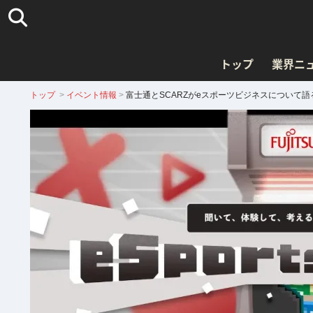
トップ
業界ニ
トップ
>
イベント情報
>
富士通とSCARZがeスポーツビジネスについて語