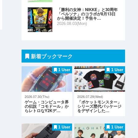
「勝利の女神：NIKKE」と30周年
「ペルソナ」のコラボが8月13日
から開催決定！予告キ…
2026.08.03(Mon)
新着ブックマーク
1 User
1 User
2026.07.30(Thu)
2026.07.29(Wed)
ゲーム・コンピュータ界
「ポケットモンスター」
の伝説「コモドール」か
シリーズ歴代パッケージ
らレトロなY2Kデ…
をデザインした…
1 User
1 User