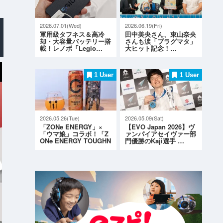
2026.07.01(Wed)
2026.06.19(Fri)
軍用級タフネス＆高冷
田中美央さん、東山奈央
却・大容量バッテリー搭
さんも涙「プラグマタ」
載！レノボ「Legio…
大ヒット記念！…
1 User
1 User
2026.05.26(Tue)
2026.05.09(Sat)
「ZONe ENERGY」×
【EVO Japan 2026】ヴ
「ウマ娘」コラボ！「Z
ァンパイアセイヴァー部
ONe ENERGY TOUGHN
門優勝のKaji選手 …
ESS G…