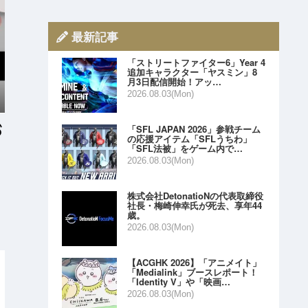
最新記事
「ストリートファイター6」Year 4
追加キャラクター「ヤスミン」8
月3日配信開始！アッ…
2026.08.03(Mon)
「SFL JAPAN 2026」参戦チーム
の応援アイテム「SFLうちわ」
「SFL法被」をゲーム内で…
2026.08.03(Mon)
株式会社DetonatioNの代表取締役
社長・梅崎伸幸氏が死去、享年44
歳。
2026.08.03(Mon)
【ACGHK 2026】「アニメイト」
「Medialink」ブースレポート！
「Identity V」や「映画…
2026.08.03(Mon)