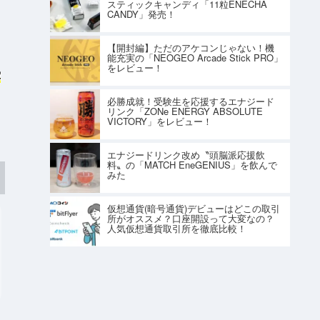
スティックキャンディ「11粒ENECHA
CANDY」発売！
【開封編】ただのアケコンじゃない！機
能充実の「NEOGEO Arcade Stick PRO」
をレビュー！
2
必勝成就！受験生を応援するエナジード
リンク「ZONe ENERGY ABSOLUTE
VICTORY」をレビュー！
エナジードリンク改め〝頭脳派応援飲
料〟の「MATCH EneGENIUS」を飲んで
みた
仮想通貨(暗号通貨)デビューはどこの取引
所がオススメ？口座開設って大変なの？
人気仮想通貨取引所を徹底比較！