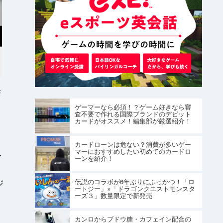
S
ゲーマーなら必須！？ゲーム好きなら審
査不要で作れる国際ブランドのデビット
ト
カードがオススメ！編集部が厳選紹介！
カードローンは危ない？消費が多いゲー
マーにおすすめしたい初めてのカードロ
ー
ーンを紹介！
伝説のコラボが6年ぶりにふっかつ！「ロ
ジ
ートジー」×「ドラゴンクエストモンスタ
ーズ３」数量限定で新発売
カンロからブドウ糖・カフェイン配合の