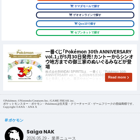
ヤマダモールで探す
ゲオオンラインで探す
Qoo10で探す
セブンネットで探す
一番くじ「Pokémon 30th ANNIVERSARY
vol.1」が5月30日発売！カントーからシンオ
ウ地方までの御三家のぬいぐるみなどが登
場
株式会社BANDAI SPIRITSは、一番くじ「Pokémon 30th
ANNIVERSARY vol.1」を2026年5月30日(土)から順次発売す
Read more
ると発表しました。書店やホビーショップ、ドラッグストア、
一番くじ公式ショップ、ポケモンセンターなどで販売されま
す。
©Pokémon. ©Nintendo/Creatures Inc. /GAME FREAK inc.
ポケットモンスター・ポケモン・Pokémonは任天堂・クリーチャーズ・ゲームフリークの登録商標です。
Copyright ©ANA・ANA X
ポケモン
Saiga NAK
-
2026.05.29
業界ニュース