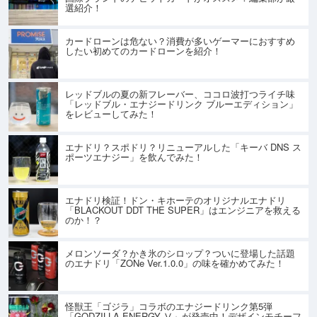
選紹介！
カードローンは危ない？消費が多いゲーマーにおすすめ
したい初めてのカードローンを紹介！
レッドブルの夏の新フレーバー、ココロ波打つライチ味
「レッドブル・エナジードリンク ブルーエディション」
をレビューしてみた！
エナドリ？スポドリ？リニューアルした「キーバ DNS ス
ポーツエナジー」を飲んでみた！
エナドリ検証！ドン・キホーテのオリジナルエナドリ
「BLACKOUT DDT THE SUPER」はエンジニアを救える
のか！？
メロンソーダ？かき氷のシロップ？ついに登場した話題
のエナドリ「ZONe Ver.1.0.0」の味を確かめてみた！
怪獣王「ゴジラ」コラボのエナジードリンク第5弾
「GODZILLA ENERGY Ⅴ」が発売中！デザインモチーフ