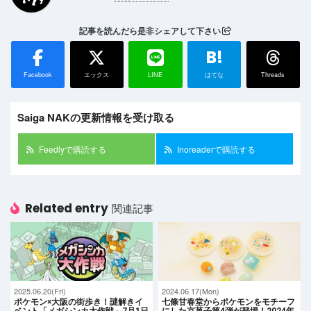
記事を読んだら是非シェアして下さい
B!
Facebook
エックス
LINE
はてな
Threads
Saiga NAKの更新情報を受け取る
Feedlyで購読する
Inoreaderで購読する
Related entry
関連記事
2025.06.20(Fri)
2024.06.17(Mon)
ポケモン×大阪の街歩き！謎解きイ
七條甘春堂からポケモンをモチーフ
ベント「メガシンカ大作戦」7月1日
にした京菓子第4弾が登場！2024年