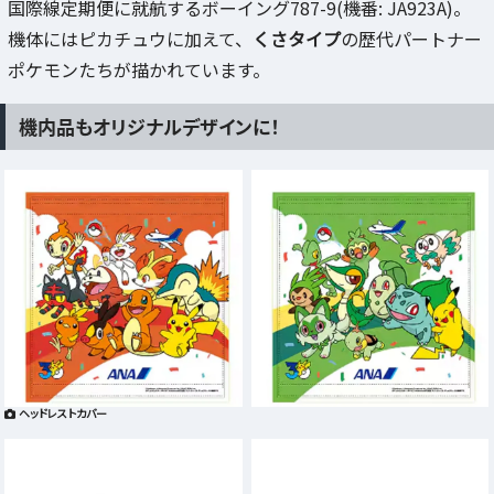
国際線定期便に就航するボーイング787-9(機番: JA923A)。
機体にはピカチュウに加えて、
くさタイプ
の歴代パートナー
ポケモンたちが描かれています。
機内品もオリジナルデザインに！
ヘッドレストカバー