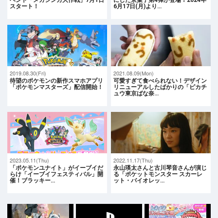
スタート！
6月17日(月)より…
2019.08.30(Fri)
2021.08.09(Mon)
待望のポケモンの新作スマホアプリ
可愛すぎて食べられない！デザイン
「ポケモンマスターズ」配信開始！
リニューアルしたばかりの「ピカチ
ュウ東京ばな奈…
2023.05.11(Thu)
2022.11.17(Thu)
「ポケモンユナイト」がイーブイだ
永山瑛太さんと古川琴音さんが演じ
らけ「イーブイフェスティバル」開
る「ポケットモンスター スカーレ
催！ブラッキー…
ット・バイオレッ…