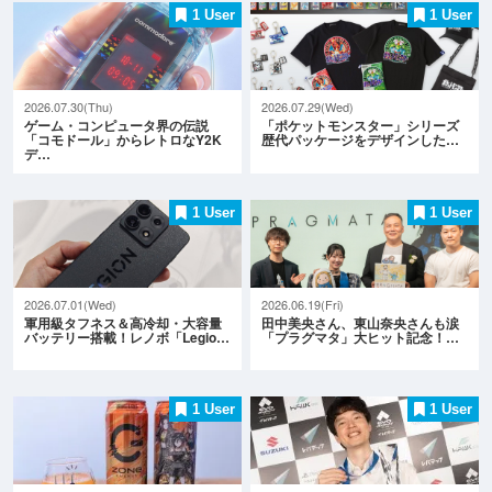
1 User
1 User
2026.07.30(Thu)
2026.07.29(Wed)
ゲーム・コンピュータ界の伝説
「ポケットモンスター」シリーズ
「コモドール」からレトロなY2K
歴代パッケージをデザインした…
デ…
1 User
1 User
2026.07.01(Wed)
2026.06.19(Fri)
軍用級タフネス＆高冷却・大容量
田中美央さん、東山奈央さんも涙
バッテリー搭載！レノボ「Legio…
「プラグマタ」大ヒット記念！…
1 User
1 User