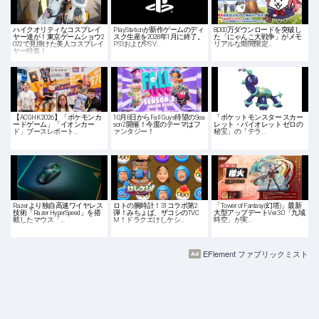
ハイクオリティなコスプレイ
PlayStationが新作ゲームのディ
8,000万ダウンロードを突破し
ヤー達が！東京ゲームショウ2
スク生産を2028年1月に終了。
た「にゃんこ大戦争」がメモ
022で見掛けた美人コスプレイ
PS3およびPS V…
リアルな期間限定…
ヤー特集！
【ACGHK 2026】「ポケモンカ
10月8日からFall Guys待望のSea
「ポケットモンスター スカー
ードゲーム」「イオンカー
son 2開催！今度のテーマはフ
レット・バイオレット ゼロの
ド」ブースレポート…
ァンタジー！
秘宝」の「テラ…
Razerより独自高速ワイヤレス
ロトの腕時計！31コラボ第2
「Tower of Fantasy(幻塔)」最新
技術「Razer HyperSpeed」を搭
弾！みちょぱ、ザコシのTVC
大型アップデートVer.3.0「九域
載したマウス「…
M！ドラクエけしケシ…
時空」が実…
EFlement ファブリックミスト