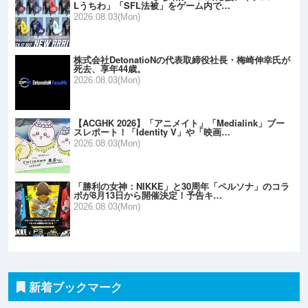
Lうちわ」「SFL法被」をゲーム内で…
2026.08.03(Mon)
株式会社DetonatioNの代表取締役社長・梅崎伸幸氏が
死去、享年44歳。
2026.08.03(Mon)
【ACGHK 2026】「アニメイト」「Medialink」ブー
スレポート！「Identity V」や「映画…
2026.08.03(Mon)
「勝利の女神：NIKKE」と30周年「ペルソナ」のコラ
ボが8月13日から開催決定！予告キ…
2026.08.03(Mon)
新着ブックマーク