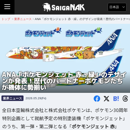
日本語
トップ
業界ニュース
ANA「ポケモンジェット 赤・緑」のデザインが発表！歴代のパートナ
>
>
ANA「ポケモンジェット 赤・緑」のデザイ
ンが発表！歴代のパートナーポケモンたち
が機体に勢揃い
B!
業界ニュース
2026.05.29(Fri)
全日本空輸株式会社と株式会社ポケモンは、ポケモン30周年
特別企画として就航予定の特別塗装機「ポケモンジェット」
のうち、第一弾・第二弾となる「
ポケモンジェット 赤
」