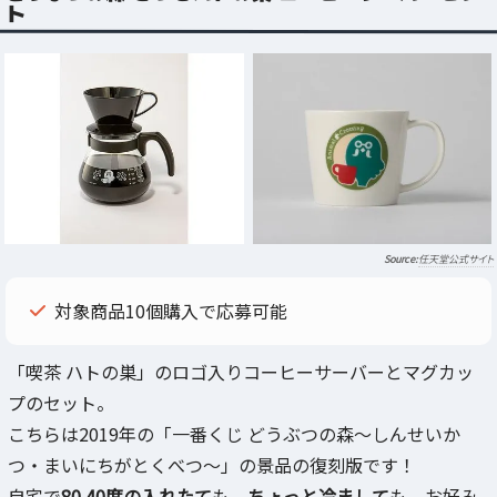
ト
任天堂公式サイト
対象商品10個購入で応募可能
「喫茶 ハトの巣」のロゴ入りコーヒーサーバーとマグカッ
プのセット。
こちらは2019年の「一番くじ どうぶつの森～しんせいか
つ・まいにちがとくべつ～」の景品の復刻版です！
自宅で
80.40度の入れたて
も、
ちょっと冷まして
も、お好み