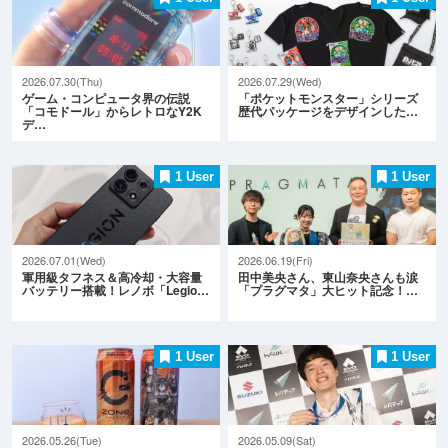
2026.07.30(Thu)
2026.07.29(Wed)
ゲーム・コンピュータ界の伝説
「ポケットモンスター」シリーズ
「コモドール」からレトロなY2K
歴代パッケージをデザインした…
デ…
1 User
1 User
2026.07.01(Wed)
2026.06.19(Fri)
軍用級タフネス＆高冷却・大容量
田中美央さん、東山奈央さんも涙
バッテリー搭載！レノボ「Legio…
「プラグマタ」大ヒット記念！…
1 User
1 User
2026.05.26(Tue)
2026.05.09(Sat)