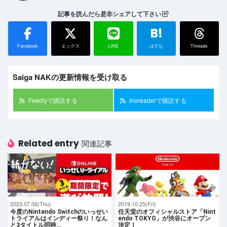
記事を読んだら是非シェアして下さい
B!
Facebook
エックス
LINE
はてな
Threads
Saiga NAKの更新情報を受け取る
Feedlyで購読する
Inoreaderで購読する
Related entry
関連記事
2023.07.06(Thu)
2019.10.25(Fri)
今度のNintendo Switchのいっせい
任天堂のオフィシャルストア「Nint
トライアルはインディー祭り！なん
endo TOKYO」が渋谷にオープン
と3タイトル同時…
決定！