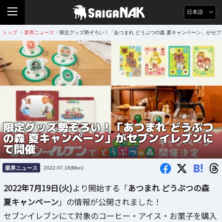
日本語
トップ
業界ニュース
限定グッズ勢ぞろい！「あつまれ どうぶつの森 夏キャンペーン」がセ
>
>
限定グッズ勢ぞろい！「あつまれ どうぶつ
の森 夏キャンペーン」がセブンイレブンに
て開催
B!
業界ニュース
2022.07.18(Mon)
2022年7月19日(火)
より開始する「
あつまれ どうぶつの森
夏キャンペーン
」の情報が公開されました！
セブンイレブンにて対象のコーヒー・アイス・お菓子を購入