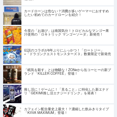
カードローンは危ない？消費が多いゲーマーにおすすめ
したい初めてのカードローンを紹介！
今度の「お遊び」は南国気分！トロピカルなマンゴー果
汁使用の「ロキトリック マンゴーソーダ」新発売！
伝説のコラボが6年ぶりにふっかつ！「ロートジー」
×「ドラゴンクエストモンスターズ３」数量限定で新発売
「眠気を殺す」とは物騒な！ZONeから缶コーヒーの新ブ
ランド「KILLER COFFEE」登場！
推し活に！ゲームに！「見ること」に特化した新エナド
リ「GEKIMI推し活エナジードリンク」を発表！
カフェイン配合量史上最大！？濃縮した飲みきりタイプ
「KIIVA MAXIMUM」登場！