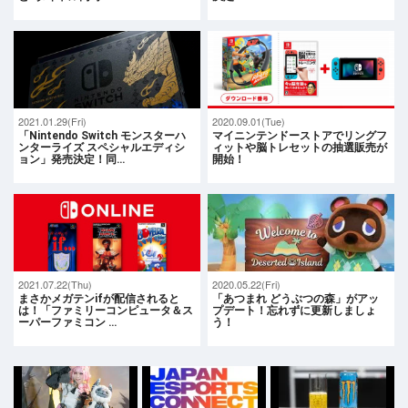
2021.01.29(Fri)
2020.09.01(Tue)
「Nintendo Switch モンスターハ
マイニンテンドーストアでリングフ
ンターライズ スペシャルエディシ
ィットや脳トレセットの抽選販売が
ョン」発売決定！同…
開始！
2021.07.22(Thu)
2020.05.22(Fri)
まさかメガテンifが配信されると
「あつまれ どうぶつの森」がアッ
は！「ファミリーコンピュータ＆ス
プデート！忘れずに更新しましょ
ーパーファミコン …
う！