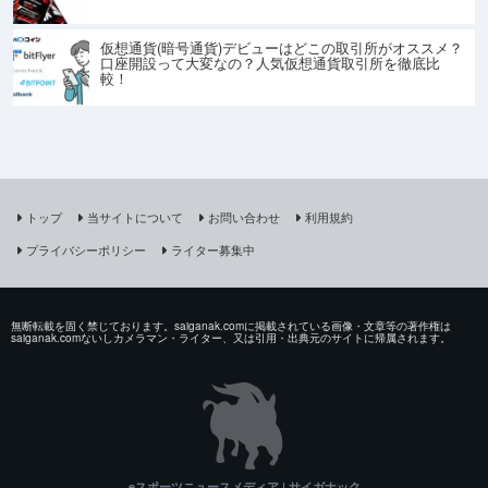
仮想通貨(暗号通貨)デビューはどこの取引所がオススメ？
口座開設って大変なの？人気仮想通貨取引所を徹底比
較！
トップ
当サイトについて
お問い合わせ
利用規約
プライバシーポリシー
ライター募集中
無断転載を固く禁じております。saiganak.comに掲載されている画像・文章等の著作権は
saiganak.comないしカメラマン・ライター、又は引用・出典元のサイトに帰属されます。
eスポーツニュースメディア | サイガナック