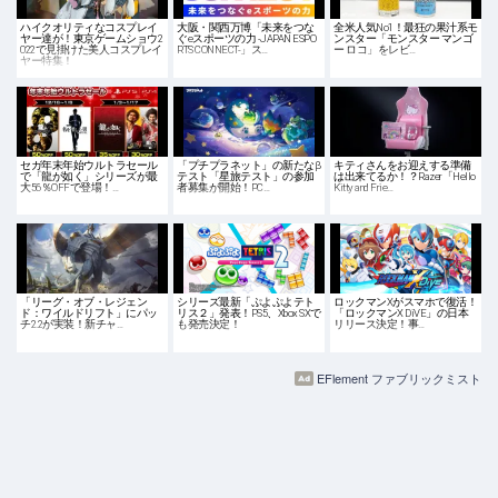
ハイクオリティなコスプレイ
大阪・関西万博「未来をつな
全米人気No1！最狂の果汁系モ
ヤー達が！東京ゲームショウ2
ぐeスポーツの力 -JAPAN ESPO
ンスター「モンスター マンゴ
022で見掛けた美人コスプレイ
RTS CONNECT-」ス…
ー ロコ」をレビ…
ヤー特集！
セガ年末年始ウルトラセール
「プチプラネット」の新たなβ
キティさんをお迎えする準備
で「龍が如く」シリーズが最
テスト「星旅テスト」の参加
は出来てるか！？Razer「Hello
大56％OFFで登場！…
者募集が開始！PC…
Kitty and Frie…
「リーグ・オブ・レジェン
シリーズ最新「ぷよぷよテト
ロックマンXがスマホで復活！
ド：ワイルドリフト」にパッ
リス２」発表！PS5、Xbox SXで
「ロックマンX DiVE」の日本
チ2.2が実装！新チャ…
も発売決定！
リリース決定！事…
EFlement ファブリックミスト