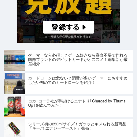
ゲーマーなら必須！？ゲーム好きなら審査不要で作れる
国際ブランドのデビットカードがオススメ！編集部が厳
選紹介！
カードローンは危ない？消費が多いゲーマーにおすすめ
したい初めてのカードローンを紹介！
コカ･コーラ社が手掛けるエナドリ｢Charged by Thums
Up｣を飲んでみた！
シリーズ初の250mlサイズ！ガツッとキメられる新商品
「キーバ エナジーブースト」発売！