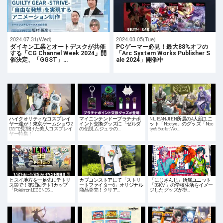
2024.07.31(Wed)
2024.03.05(Tue)
ダイキン工業とオートデスクが共催
PCゲーマー必見！最大88%オフの
する「CG Channel Week 2024」開
「Arc System Works Publisher S
催決定、「GGST」…
ale 2024」開催中
ハイクオリティなコスプレイ
マイニンテンドープラチナポ
NIJISANJI EN所属の4人組ユニ
ヤー達が！東京ゲームショウ2
イント交換グッズに「ゼルダ
ット「Noctyx」のグッズ「Noc
022で見掛けた美人コスプレイ
の伝説 ムジュラの…
tyx's Seclet Wo…
ヤー特集！
ヒスイ地方を一足先にテトリ
カプコンストアにて「ストリ
「にじさんじ」所属ユニット
ス99で！第28回テト1カップ
ートファイター6」オリジナル
「3SKM」の学校生活をイメー
「Pokémon LEGENDS …
商品発売！クリア…
ジしたグッズが登…