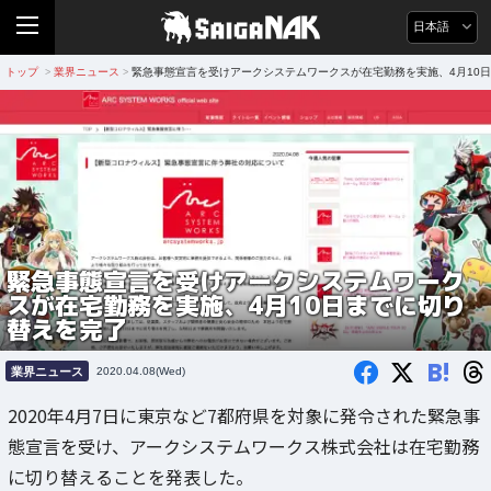
日本語
トップ
業界ニュース
緊急事態宣言を受けアークシステムワークスが在宅勤務を実施、4月10
>
>
緊急事態宣言を受けアークシステムワーク
スが在宅勤務を実施、4月10日までに切り
替えを完了
B!
業界ニュース
2020.04.08(Wed)
2020年4月7日に東京など7都府県を対象に発令された緊急事
態宣言を受け、アークシステムワークス株式会社は在宅勤務
に切り替えることを発表した。