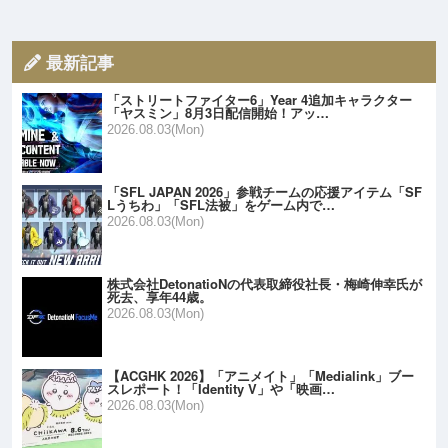
最新記事
「ストリートファイター6」Year 4追加キャラクター
「ヤスミン」8月3日配信開始！アッ…
2026.08.03(Mon)
「SFL JAPAN 2026」参戦チームの応援アイテム「SF
Lうちわ」「SFL法被」をゲーム内で…
2026.08.03(Mon)
株式会社DetonatioNの代表取締役社長・梅崎伸幸氏が
死去、享年44歳。
2026.08.03(Mon)
【ACGHK 2026】「アニメイト」「Medialink」ブー
スレポート！「Identity V」や「映画…
2026.08.03(Mon)