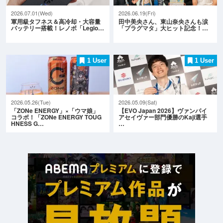
2026.07.01(Wed)
2026.06.19(Fri)
軍用級タフネス＆高冷却・大容量
田中美央さん、東山奈央さんも涙
バッテリー搭載！レノボ「Legio…
「プラグマタ」大ヒット記念！…
1 User
1 User
2026.05.26(Tue)
2026.05.09(Sat)
「ZONe ENERGY」×「ウマ娘」
【EVO Japan 2026】ヴァンパイ
コラボ！「ZONe ENERGY TOUG
アセイヴァー部門優勝のKaji選手
HNESS G…
…