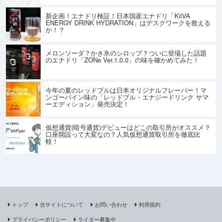
新企画！エナドリ検証！日本国産エナドリ「KiiVA
ENERGY DRINK HYDRATION」はデスクワークを救える
か！？
メロンソーダ？かき氷のシロップ？ついに登場した話題
のエナドリ「ZONe Ver.1.0.0」の味を確かめてみた！
今年の夏のレッドブルは日本オリジナルフレーバー！マ
ンゴーパイン味の「レッドブル・エナジードリンク サマ
ーエディション」発売決定！
仮想通貨(暗号通貨)デビューはどこの取引所がオススメ？
口座開設って大変なの？人気仮想通貨取引所を徹底比
較！
トップ
当サイトについて
お問い合わせ
利用規約
プライバシーポリシー
ライター募集中