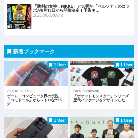
「勝利の女神：NIKKE」と30周年「ペルソナ」のコラ
ボが8月13日から開催決定！予告キ…
2026.08.03(Mon)
新着ブックマーク
1 User
1 User
2026.07.30(Thu)
2026.07.29(Wed)
ゲーム・コンピュータ界の伝説
「ポケットモンスター」シリーズ
「コモドール」からレトロなY2K
歴代パッケージをデザインした…
デ…
1 User
1 User