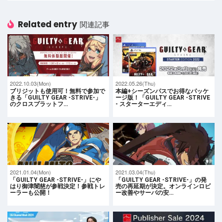
Related entry
関連記事
2022.10.03(Mon)
2022.05.26(Thu)
ブリジットも使用可！無料で参加で
本編+シーズンパスでお得なパッケ
きる「GUILTY GEAR -STRIVE-」
ージ版！「GUILTY GEAR -STRIVE
のクロスプラットフ…
- スターターエディ…
2021.01.04(Mon)
2021.03.04(Thu)
「GUILTY GEAR -STRIVE-」にや
「GUILTY GEAR -STRIVE-」の発
はり御津闇慈が参戦決定！参戦トレ
売の再延期が決定。オンラインロビ
ーラーも公開！
ー改善やサーバの安…