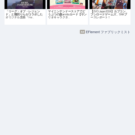
「リーグ・オブ・レジェン
マイニンテンドーストアでど
【EVO Japan 2024】カプコン、
ド」と幾田りらがコラボした
うぶつの森amiiboカード【サン
ブシロードゲームズ、SNKブ
オリジナル楽曲「Her…
リオキャラクタ…
ースレポート！
EFlement ファブリックミスト