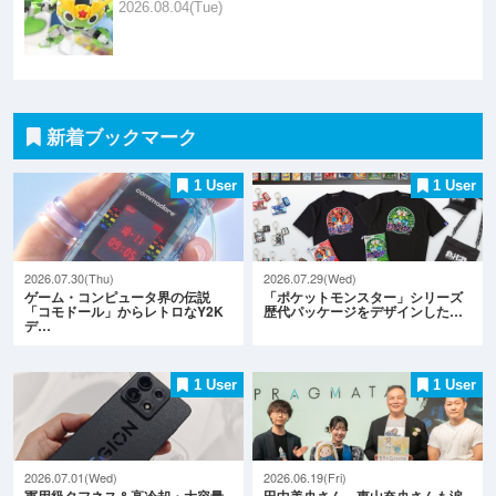
2026.08.04(Tue)
新着ブックマーク
1 User
1 User
2026.07.30(Thu)
2026.07.29(Wed)
ゲーム・コンピュータ界の伝説
「ポケットモンスター」シリーズ
「コモドール」からレトロなY2K
歴代パッケージをデザインした…
デ…
1 User
1 User
2026.07.01(Wed)
2026.06.19(Fri)
軍用級タフネス＆高冷却・大容量
田中美央さん、東山奈央さんも涙