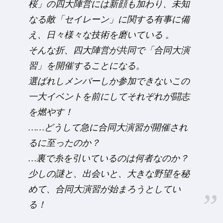
桜」の四大陣営には新顔も加わり、未知
なる敵「セイレーン」に関する有事に備
え、日々様々な技術を磨いている 。
そんな折、四大陣営が共同で「合同大演
習」を開催することになる。
選ばれしメンバーしか参加できないこの
一大イベントを前にしてそれぞれが闘志
を燃やす！
……どうして急に合同大演習が開催され
るに至ったのか？
…裏で糸を引いているのは何者なのか？
少しの謎と、出会いと、大きな野望を秘
めて、合同大演習が始まろうとしてい
る！