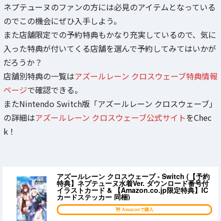
ネプテューヌのファンの方には必見のアイテムとなっている
のでこの機会にぜひ入手しよう。
また店舗限定での予約特典もかなり充実しているので、気に
入った特典が付いてくる店舗を選んで予約してみてはいかが
だろうか？
店舗別特典の一覧は
アズールレーン クロスウェーブ特典情報
ページ
で確認できる。
またNintendo Switch版「アズールレーン クロスウェーブ」
の詳細は
アズールレーン クロスウェーブ公式サイト
をChec
k！
アズールレーン クロスウェーブ - Switch (【予約
特典】ネプテューヌ水着Ver. ダウンロード番号付
イラストカード & 【Amazon.co.jp限定特典】IC
カードステッカー 同梱)
Amazonで購入