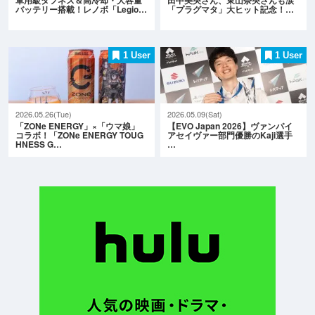
バッテリー搭載！レノボ「Legio…
「プラグマタ」大ヒット記念！…
1 User
1 User
2026.05.26(Tue)
2026.05.09(Sat)
「ZONe ENERGY」×「ウマ娘」
【EVO Japan 2026】ヴァンパイ
コラボ！「ZONe ENERGY TOUG
アセイヴァー部門優勝のKaji選手
HNESS G…
…