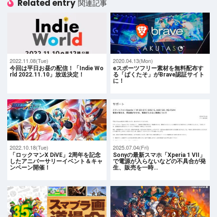
Related entry
関連記事
2022.11.08(Tue)
2020.04.13(Mon)
今回は平日お昼の配信！「Indie Wo
eスポーツフリー素材を無料配布す
rld 2022.11.10」放送決定！
る「ぱくたそ」がBrave認証サイト
に！
2022.10.18(Tue)
2025.07.04(Fri)
「ロックマンX DiVE」2周年を記念
Sonyの最新スマホ「Xperia 1 VII」
したアニバーサリーイベント＆キャ
で電源が入らないなどの不具合が発
ンペーン開催！
生、販売を一時…