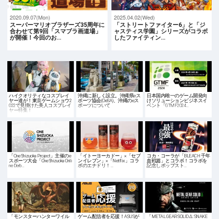
2020.09.07(Mon)
2025.04.02(Wed)
スーパーマリオブラザーズ35周年に
「ストリートファイター6」と「ジ
合わせて第9回「スマブラ画道場」
ャスティス学園」シリーズがコラボ
が開催！今回のお…
したファイティン…
ハイクオリティなコスプレイ
沖縄に新しく設立。沖縄県eス
日本国内唯一のゲーム開発向
ヤー達が！東京ゲームショウ2
ポーツ協会(OeSA)、沖縄のeス
けソリューションビジネスイ
022で見掛けた美人コスプレイ
ポーツについて
ベント「GTMF2024…
ヤー特集！
「One Shizuoka Project」主催のe
「イトーヨーカドー」×「セブ
コカ・コーラが「BLEACH 千年
スポーツ大会「One Shizuoka Onli
ンイレブン」×「Netflix」コラ
血戦篇」とコラボ！コラボを
ne Derb…
ボのエナドリ！…
記念しポップスト…
「モンスターハンターワイル
ゲーム配信者を応援！ASUSが
「METAL GEAR SOLID Δ: SNAKE