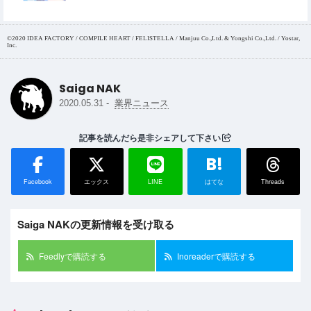
©2020 IDEA FACTORY / COMPILE HEART / FELISTELLA / Manjuu Co.,Ltd. & Yongshi Co.,Ltd. / Yostar,
Inc.
Saiga NAK
-
2020.05.31
業界ニュース
記事を読んだら是非シェアして下さい
B!
Facebook
エックス
LINE
はてな
Threads
Saiga NAKの更新情報を受け取る
Feedlyで購読する
Inoreaderで購読する