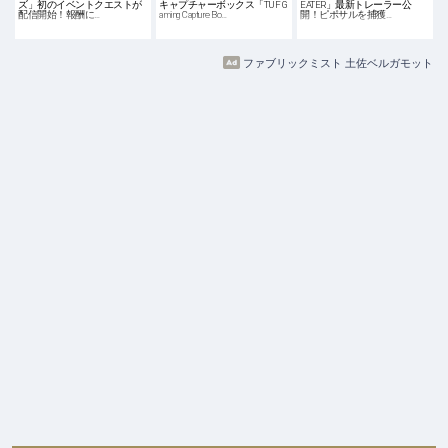
ズ」初のイベントクエストが
キャプチャーボックス「TUF G
EATER」最新トレーラー公
配信開始！報酬に…
aming Capture Bo…
開！ピポサルを捕獲…
ファブリックミスト 土佐ベルガモット