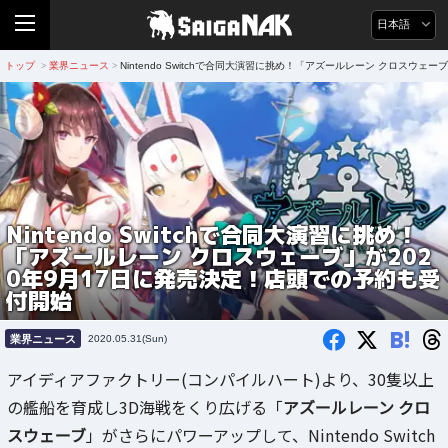
日本語
トップ
業界ニュース
Nintendo Switchで合同大演習に挑め！「アズールレーン クロスウ
>
>
Nintendo Switchで合同大演習に挑め！
「アズールレーン クロスウェーブ」が202
0年9月17日に発売決定！店頭での予約も受
付開始
B!
業界ニュース
2020.05.31(Sun)
アイディアファクトリー(コンパイルハート)より、30隻以上
の艦船を育成し3D海戦をくり広げる「
アズールレーン クロ
スウェーブ
」がさらにパワーアップして、Nintendo Switch