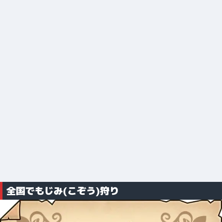
全国でもじみ(こぞう)狩り