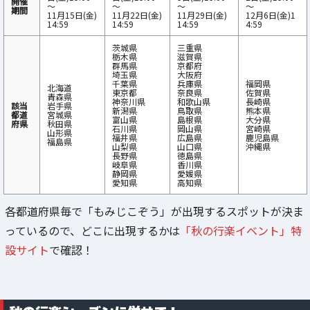
開催
～
～
～
～
期間
11月15日(金)
11月22日(金)
11月29日(金)
12月6日(金)1
14:59
14:59
14:59
4:59
茨城県
三重県
栃木県
滋賀県
群馬県
京都府
埼玉県
大阪府
千葉県
兵庫県
福岡県
北海道
東京都
奈良県
佐賀県
青森県
神奈川県
和歌山県
長崎県
該当
岩手県
新潟県
鳥取県
熊本県
都道
宮城県
富山県
島根県
大分県
府県
秋田県
石川県
岡山県
宮崎県
山形県
福井県
広島県
鹿児島県
福島県
山梨県
山口県
沖縄県
長野県
徳島県
岐阜県
香川県
静岡県
愛媛県
愛知県
高知県
各都道府県毎で「もみじこぞう」が出現するスポットが決ま
っているので、どこに出現するかは
「秋の行楽イベント」特
設サイト
で確認！