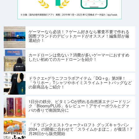
ゲーマーなら必須！？ゲーム好きなら審査不要で作れる
国際ブランドのデビットカードがオススメ！編集部が厳
選紹介！
カードローンは危ない？消費が多いゲーマーにおすすめ
したい初めてのカードローンを紹介！
ドラクエ×グラニフコラボアイテム「DQ＋g」第3弾！
「ラリホー」Tシャツやホイミスライムトートバッグなど
の新商品をご紹介！
1日分の鉄分、ビタミンCが摂れる自然派エナジードリン
ク「BloomyPLUS」をレビュー！アサイーボウルとグァ
バの香りで南国気分に
「ドラゴンクエストウォーク×ロフト グッズキャラバン
2024」の開催に合わせて「スライムかまぼこ」が復活！7
月26日から販売開始