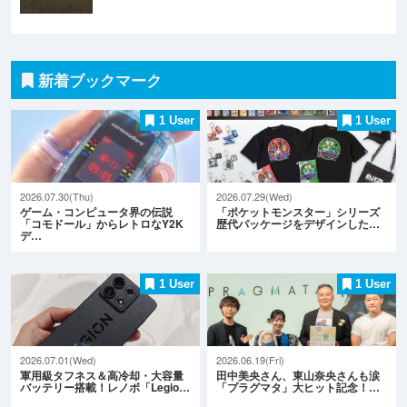
新着ブックマーク
1 User
1 User
2026.07.30(Thu)
2026.07.29(Wed)
ゲーム・コンピュータ界の伝説
「ポケットモンスター」シリーズ
「コモドール」からレトロなY2K
歴代パッケージをデザインした…
デ…
1 User
1 User
2026.07.01(Wed)
2026.06.19(Fri)
軍用級タフネス＆高冷却・大容量
田中美央さん、東山奈央さんも涙
バッテリー搭載！レノボ「Legio…
「プラグマタ」大ヒット記念！…