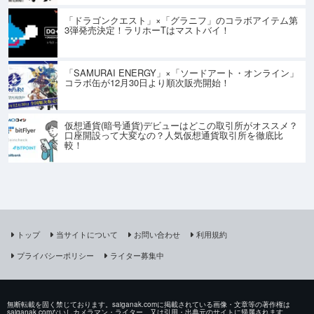
「ドラゴンクエスト」×「グラニフ」のコラボアイテム第
3弾発売決定！ラリホーTはマストバイ！
「SAMURAI ENERGY」×「ソードアート・オンライン」
コラボ缶が12月30日より順次販売開始！
仮想通貨(暗号通貨)デビューはどこの取引所がオススメ？
口座開設って大変なの？人気仮想通貨取引所を徹底比
較！
トップ
当サイトについて
お問い合わせ
利用規約
プライバシーポリシー
ライター募集中
無断転載を固く禁じております。saiganak.comに掲載されている画像・文章等の著作権は
saiganak.comないしカメラマン・ライター、又は引用・出典元のサイトに帰属されます。