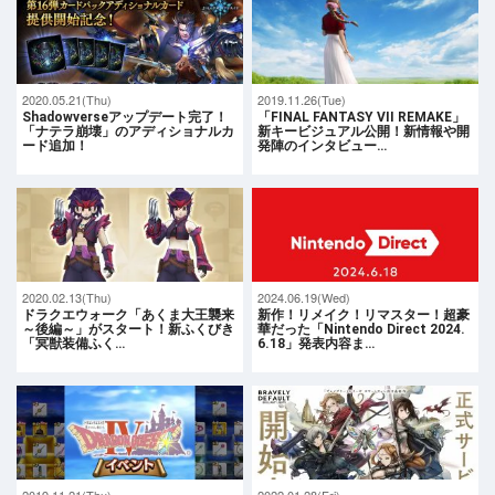
2020.05.21(Thu)
2019.11.26(Tue)
Shadowverseアップデート完了！
「FINAL FANTASY VII REMAKE」
「ナテラ崩壊」のアディショナルカ
新キービジュアル公開！新情報や開
ード追加！
発陣のインタビュー…
2020.02.13(Thu)
2024.06.19(Wed)
ドラクエウォーク「あくま大王襲来
新作！リメイク！リマスター！超豪
～後編～」がスタート！新ふくびき
華だった「Nintendo Direct 2024.
「冥獣装備ふく…
6.18」発表内容ま…
2019.11.21(Thu)
2022.01.28(Fri)