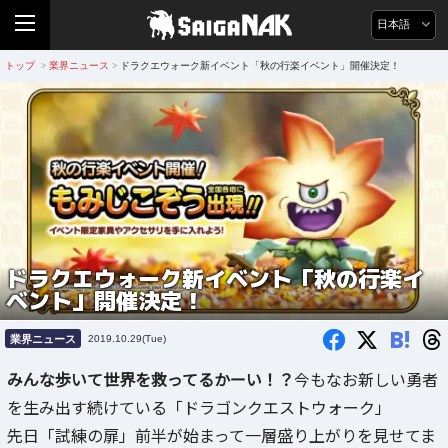
日本語
トップ
業界ニュース
ドラクエウォーク新イベント「秋の行楽イベント」開催決定！
>
>
ドラクエウォーク新イベント「秋の行楽イ
ベント」開催決定！
B!
業界ニュース
2019.10.29(Tue)
みんな歩いて世界を救ってるかーい！？
今もなお新しい勇者
を生み出す続けている「ドラゴンクエストウォーク」
先日「試練の扉」前半が始まって一層盛り上がりを見せてま