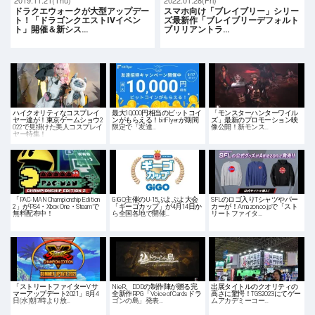
ドラクエウォークが大型アップデー
スマホ向け「ブレイブリー」シリー
ト！「ドラゴンクエストIVイベン
ズ最新作「ブレイブリーデフォルト
ト」開催＆新シス…
ブリリアントラ…
ハイクオリティなコスプレイ
最大10,000円相当のビットコイ
「モンスターハンターワイル
ヤー達が！東京ゲームショウ2
ンがもらえる！bitFlyerが期間
ズ」最新のプロモーション映
022で見掛けた美人コスプレイ
限定で「友達…
像公開！新モンス…
ヤー特集！
「PAC-MAN Championship Edition
GIGO主催のU-15ぷよぷよ大会
SFLのロゴ入りTシャツやパー
2」がPS4・Xbox One・Steamで
「ギーゴカップ」が4月14日か
カーが！Amazon.co.jpで「スト
無料配布中！
ら全国各地で開催…
リートファイタ…
「ストリートファイターV サ
NieR、DODの制作陣が贈る完
出展タイトルのクオリティの
マーアップデート2021」8月4
全新作RPG「Voice of Cards ドラ
高さに驚愕！TGS2023にてゲー
日(水)朝7時より放…
ゴンの島」発表…
ムアカデミーコー…