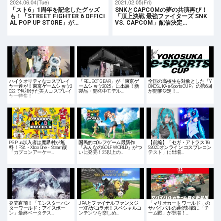
2024.06.04(Tue)
2021.02.05(Fri)
「スト6」1周年を記念したグッズ
SNKとCAPCOMの夢の共演再び！
も！「STREET FIGHTER 6 OFFICI
「頂上決戦 最強ファイターズ SNK
AL POP UP STORE」が…
VS. CAPCOM」配信決定…
ハイクオリティなコスプレイ
「REJECT GEAR」が「東京ゲ
全国の高校生を対象とした「Y
ヤー達が！東京ゲームショウ2
ームショウ2025」に出展！新
OKOSUKA e-Sports CUP」の第6回
022で見掛けた美人コスプレイ
製品・開発中モデル…
が開催決定！…
ヤー特集！
PS Plus加入者は魔界村が無
国民的ゴルフゲーム最新作
【前編】「セガ・アトラス TG
料！PS4・Xbox One・Steam版
「みんなのGOLF WORLD」がつ
S2020オンライン コスプレコン
「カプコンアーケー…
いに発売！25以上の…
テスト」に出場…
発売直前！「モンスターハン
JRAとファイナルファンタジ
「マリオカート ワールド」の
ターワールド：アイスボー
ーXIVがコラボ！スペシャルコ
サバイバルの通信対戦に「チ
ン」最終ベータテス…
ンテンツを楽しめ…
ーム戦」が登場！…