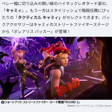
ベレー帽に切り込みの鋭い緑のハイネックレオタード姿の、
「
キャミィ
」。もう一方はスタイリッシュで暗殺任務にぴっ
たりの「
タクティカル キャミィ」
がセレクトできます。バッ
クアクセサリーはキャミィのストリートファイターステージ
から「ボレアリス バッカー」が登場！
フォートナイト ストリートファイター ロード画面「ROUND 2」
フォートナイト ニュース | Epic Games