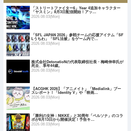
「ストリートファイター6」Year 4追加キャラクター
「ヤスミン」8月3日配信開始！アッ…
2026.08.03(Mon)
「SFL JAPAN 2026」参戦チームの応援アイテム「SF
Lうちわ」「SFL法被」をゲーム内で…
2026.08.03(Mon)
株式会社DetonatioNの代表取締役社長・梅崎伸幸氏が
死去、享年44歳。
2026.08.03(Mon)
【ACGHK 2026】「アニメイト」「Medialink」ブー
スレポート！「Identity V」や「映画…
2026.08.03(Mon)
「勝利の女神：NIKKE」と30周年「ペルソナ」のコラ
ボが8月13日から開催決定！予告キ…
2026.08.03(Mon)