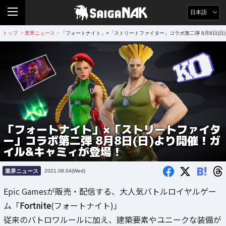
日本語
トップ
業界ニュース
「フォートナイト」×「ストリートファイター」コラボ第二弾 8月8日(日
>
>
「フォートナイト」×「ストリートファイタ
ー」コラボ第二弾 8月8日(日)より開催！ガ
イル&キャミィが登場！
B!
業界ニュース
2021.08.04(Wed)
Epic Gamesが販売・配信する、大人気バトルロイヤルゲー
ム「
Fortnite
(フォートナイト)」
従来のバトロワルールに加え、建築要素やユニークな装備が