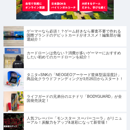
ゲーマーなら必須！？ゲーム好きなら審査不要で作れる
国際ブランドのデビットカードがオススメ！編集部が厳
選紹介！
カードローンは危ない？消費が多いゲーマーにおすすめ
したい初めてのカードローンを紹介！
タニタ×SNKの「NEOGEOアーケード筐体型温湿度計」
商品化クラウドファンディングが3月25日からスタート！
ライフガードの兄弟分のエナドリ「BODYGUARD」が全
国発売決定！
人気フレーバー「モンスター スーパーコーラ」がリニュ
ーアル！炭酸力をアップ&迷彩になって新登場！