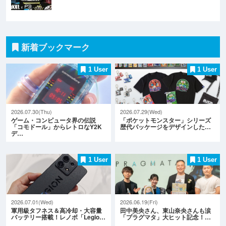
新着ブックマーク
1 User
1 User
2026.07.30(Thu)
2026.07.29(Wed)
ゲーム・コンピュータ界の伝説
「ポケットモンスター」シリーズ
「コモドール」からレトロなY2K
歴代パッケージをデザインした…
デ…
1 User
1 User
2026.07.01(Wed)
2026.06.19(Fri)
軍用級タフネス＆高冷却・大容量
田中美央さん、東山奈央さんも涙
バッテリー搭載！レノボ「Legio…
「プラグマタ」大ヒット記念！…