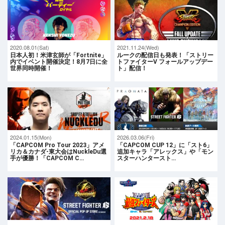
2020.08.01(Sat)
2021.11.24(Wed)
日本人初！米津玄師が「Fortnite」
ルークの配信日も発表！「ストリー
内でイベント開催決定！8月7日に全
トファイターV フォールアップデー
世界同時開催！
ト」配信！
2024.01.15(Mon)
2026.03.06(Fri)
「CAPCOM Pro Tour 2023」アメ
「CAPCOM CUP 12」に「スト6」
リカ＆カナダ-東大会はNuckleDu選
追加キャラ「アレックス」や「モン
手が優勝！「CAPCOM C…
スターハンタースト…