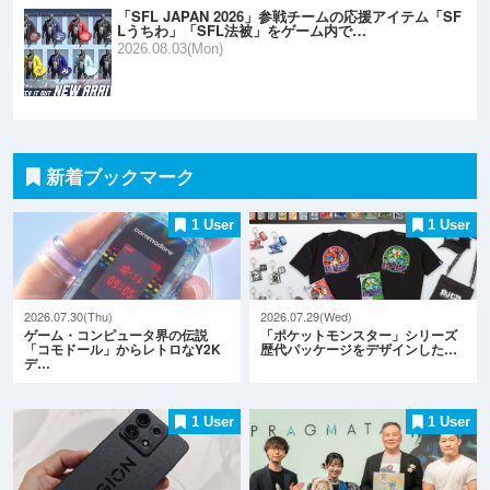
「SFL JAPAN 2026」参戦チームの応援アイテム「SF
Lうちわ」「SFL法被」をゲーム内で…
2026.08.03(Mon)
新着ブックマーク
1 User
1 User
2026.07.30(Thu)
2026.07.29(Wed)
ゲーム・コンピュータ界の伝説
「ポケットモンスター」シリーズ
「コモドール」からレトロなY2K
歴代パッケージをデザインした…
デ…
1 User
1 User