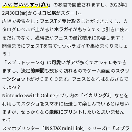
い vs 甘い vs すっぱい
」のお題で開催されますし、2022年1
2月30日(金)からは
ヨビ祭
がスタート。
広場で投票をして
フェスT
を受け取ることができますし、カ
タログレベルが上がると
ホラガイ
がもらえてくじ引きに使え
るだけでなく、獲得数がフェスの最終結果に影響します！
開催までにフェスTを育てつつホラガイを集めまくりましょ
う！
「スプラトゥーン3」は
可愛いギア
が多くてオシャレもでき
ますし、
決定的瞬間
も数多く訪れるのでゲーム画面の
スクリ
ーンショット
が捗りまくります。フェスとなればなおさらで
すよね？
Nintendo Switch Onlineアプリ内の「
イカリング3
」などを
利用してスクショをスマホに転送して楽しんでいるとは思い
ますが、せっかくなら
素敵にプリント
したいと思いません
か？
スマホプリンター「
INSTAX mini Link
」シリーズに「
スプラ