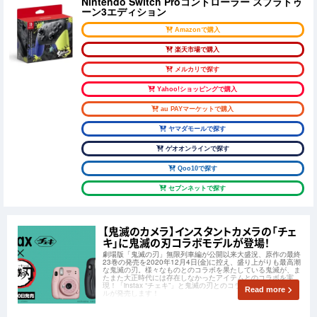
Nintendo Switch Proコントローラー スプラトゥ
ーン3エディション
Amazonで購入
楽天市場で購入
メルカリで探す
Yahoo!ショッピングで購入
au PAYマーケットで購入
ヤマダモールで探す
ゲオオンラインで探す
Qoo10で探す
セブンネットで探す
【鬼滅のカメラ】インスタントカメラの「チェ
キ」に鬼滅の刃コラボモデルが登場！
劇場版「鬼滅の刃」無限列車編が公開以来大盛況、原作の最終
23巻の発売を2020年12月4日(金)に控え、盛り上がりも最高潮
な鬼滅の刃。様々なものとのコラボを果たしている鬼滅が、ま
たまた大正時代には存在しなかったアイテムとのコラボを実
現！「instax “チェキ”」と鬼滅の刃とのコラボレーションモデ
Read more
ルが発売します！