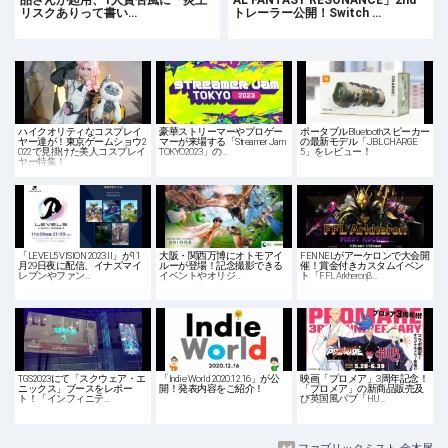
品さんが起用、1人賛否風に「炎上
AL FANTASY RESONANCE」2nd
リスクありって書い…
トレーラー公開！Switch …
ハイクオリティなコスプレイ
豪華ストリーマーやプロゲー
ポータブルBluetoothスピーカー
ヤー達が！東京ゲームショウ2
マーが来場する「Streamer Jam
の最新モデル「JBL CHARGE
022で見掛けた美人コスプレイ
TOKYO2023」の…
5」をレビュー！
ヤー特集！
「LEVEL5 VISION 2023 II」が11
大阪・関西万博にオトモアイ
FENNELがアーケロンで大会開
月29日夜に配信、イナズマイ
ルーが登場！記念撮影できる
催！賞金付きカスタムイベン
レブンやファン…
イベントやオリジ…
ト「FFL Arkheronβ…
TGS2023にて「スクウェア・エ
「Indie World 2020.12.16」が公
映画「プロメア」3周年記念！
ニックス」ブースをレポー
開！発表内容をご紹介！
「プロメア」の新商品販売及
ト！「インフィニテ…
び英国風パブ「HU…
ファブリックミスト 金木犀