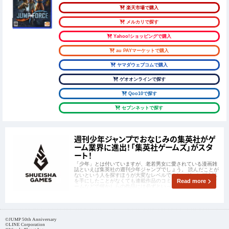
楽天市場で購入
メルカリで探す
Yahoo!ショッピングで購入
au PAYマーケットで購入
ヤマダウェブコムで購入
ゲオオンラインで探す
Qoo10で探す
セブンネットで探す
週刊少年ジャンプでおなじみの集英社がゲ
ーム業界に進出！「集英社ゲームズ」がスタ
ート！
「少年」とは付いていますが、老若男女に愛されている漫画雑
誌といえば集英社の週刊少年ジャンプでしょう。 読んだことが
ないという人を探すほうが大変なレベルですし、ジャンプ本誌
を手にしたことがなくても連載作品のコミックスやアニメ、ゲ
Read more
ームなどで何かしらの作品には必ずといっていいほど触れてい
ることでしょう。 世代ごとに異なる
©JUMP 50th Anniversary
©LINE Corporation