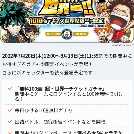
PR TIMES
2022年7月28日(木)12:00～8月13日(土)11:59
までの期間中に
お得すぎるガチャや限定イベントが登場！
さらに新キャラクターも続々登場予定です！
「無料100連! 超・世界一チケットガチャ」
期間中にゲームにログインすると100連無料で引け
る！
毎日ひける10連無料ガチャ
団結バトル、超究極級イベントなどを開催
期間中のログインボーナスで
選べる★5キャラチケ