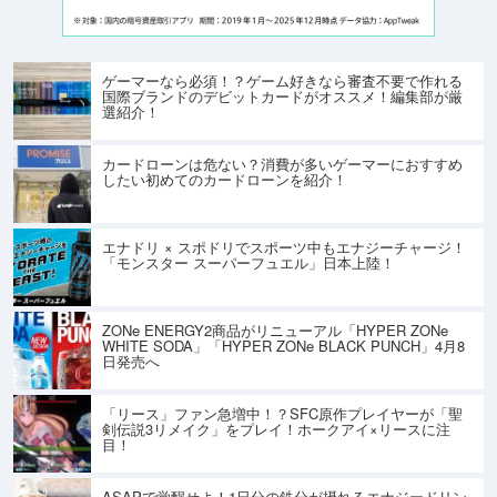
ゲーマーなら必須！？ゲーム好きなら審査不要で作れる
国際ブランドのデビットカードがオススメ！編集部が厳
選紹介！
カードローンは危ない？消費が多いゲーマーにおすすめ
したい初めてのカードローンを紹介！
エナドリ × スポドリでスポーツ中もエナジーチャージ！
「モンスター スーパーフュエル」日本上陸！
ZONe ENERGY2商品がリニューアル「HYPER ZONe
WHITE SODA」「HYPER ZONe BLACK PUNCH」4月8
日発売へ
「リース」ファン急増中！？SFC原作プレイヤーが「聖
剣伝説3リメイク」をプレイ！ホークアイ×リースに注
目！
ASAPで覚醒せよ！1日分の鉄分が摂れるエナジードリン