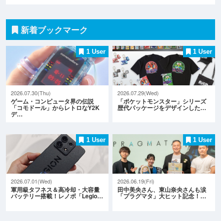
新着ブックマーク
1 User
1 User
2026.07.30(Thu)
2026.07.29(Wed)
ゲーム・コンピュータ界の伝説
「ポケットモンスター」シリーズ
「コモドール」からレトロなY2K
歴代パッケージをデザインした…
デ…
1 User
1 User
2026.07.01(Wed)
2026.06.19(Fri)
軍用級タフネス＆高冷却・大容量
田中美央さん、東山奈央さんも涙
バッテリー搭載！レノボ「Legio…
「プラグマタ」大ヒット記念！…