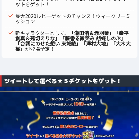
ット
をゲット！
最大2020ルピーゲットのチャンス！ウィークリーミ
ッション
新キャラクターとして、
「潮田渚＆赤羽業」「幸平
創真＆薙切えりな」「藤香る微笑み 胡蝶しのぶ」
「台詞にのせた想い 東城綾」「澤村大地」「大木大
樹」
が登場予定！
ツイートして選べる★５チケットをゲット！