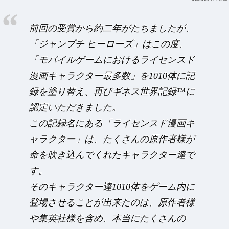
前回の受賞から約二年がたちましたが、
「ジャンプチ ヒーローズ」はこの度、
「モバイルゲームにおけるライセンスド
漫画キャラクター最多数」を1010体に記
録を塗り替え、再びギネス世界記録™に
認定いただきました。
この記録名にある「ライセンスド漫画キ
ャラクター」は、たくさんの原作者様が
命を吹き込んでくれたキャラクター達で
す。
そのキャラクター達1010体をゲーム内に
登場させることが出来たのは、原作者様
や集英社様を含め、本当にたくさんの