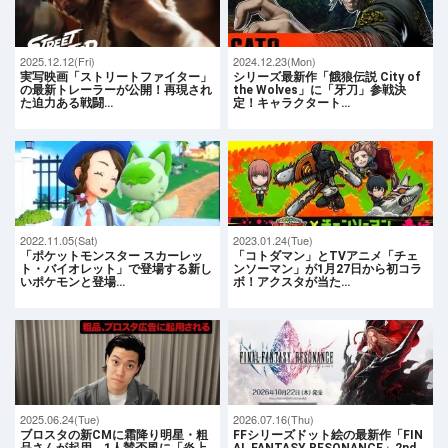
2025.12.12(Fri)
2024.12.23(Mon)
実写映画「ストリートファイター」
シリーズ最新作「餓狼伝説 City of
の最新トレーラーが公開！再現され
the Wolves」に「牙刀」参戦決
た迫力ある戦闘…
定！キャラクタート…
2022.11.05(Sat)
2023.01.24(Tue)
「ポケットモンスター スカーレッ
「コトダマン」とTVアニメ「チェ
ト・バイオレット」で登場する新し
ンソーマン」が1月27日から初コラ
いポケモンと登場…
ボ！アクスタが当た…
2025.06.24(Tue)
2026.07.16(Thu)
ブロスタの新CMに霜降り明星・粗
FFシリーズドット絵の最新作「FIN