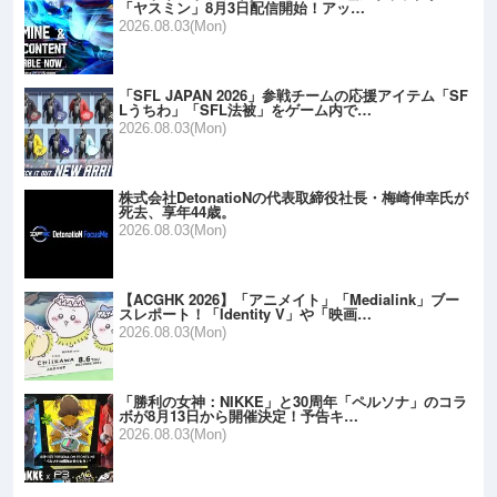
「ヤスミン」8月3日配信開始！アッ…
2026.08.03(Mon)
「SFL JAPAN 2026」参戦チームの応援アイテム「SF
Lうちわ」「SFL法被」をゲーム内で…
2026.08.03(Mon)
株式会社DetonatioNの代表取締役社長・梅崎伸幸氏が
死去、享年44歳。
2026.08.03(Mon)
【ACGHK 2026】「アニメイト」「Medialink」ブー
スレポート！「Identity V」や「映画…
2026.08.03(Mon)
「勝利の女神：NIKKE」と30周年「ペルソナ」のコラ
ボが8月13日から開催決定！予告キ…
2026.08.03(Mon)