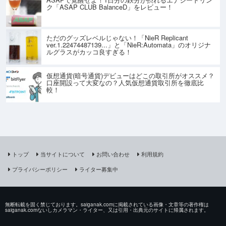
ク「ASAP CLUB BalanceD」をレビュー！
ただのグッズレベルじゃない！「NieR Replicant
ver.1.22474487139...」と「NieR:Automata」のオリジナ
ルグラスがカッコ良すぎる！
仮想通貨(暗号通貨)デビューはどこの取引所がオススメ？
口座開設って大変なの？人気仮想通貨取引所を徹底比
較！
トップ
当サイトについて
お問い合わせ
利用規約
プライバシーポリシー
ライター募集中
無断転載を固く禁じております。saiganak.comに掲載されている画像・文章等の著作権は
saiganak.comないしカメラマン・ライター、又は引用・出典元のサイトに帰属されます。