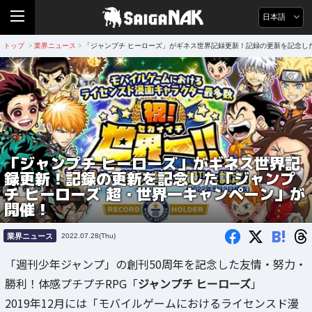
日本語
トップ
業界ニュース
「ジャンプチ ヒーローズ」がギネス世界記録更新！記録の更新を記念し
>
>
「ジャンプチ ヒーローズ」がギネス世界記
録更新！記録の更新を記念した「ジャンプ
チ ヒーローズ 超・世界一キャンペーン」が
開催！
B!
業界ニュース
2022.07.28(Thu)
「週刊少年ジャンプ」の創刊50周年を記念した友情・努力・
勝利！体感プチプチRPG「
ジャンプチ ヒーローズ
」
2019年12月には「モバイルゲームにおけるライセンスド漫