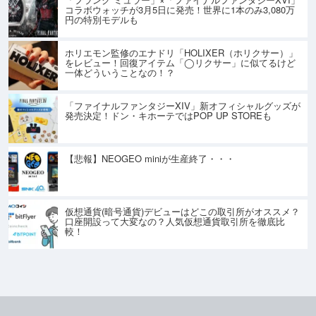
コラボウォッチが3月5日に発売！世界に1本のみ3,080万
円の特別モデルも
ホリエモン監修のエナドリ「HOLIXER（ホリクサー）」
をレビュー！回復アイテム「◯リクサー」に似てるけど
一体どういうことなの！？
「ファイナルファンタジーXIV」新オフィシャルグッズが
発売決定！ドン・キホーテではPOP UP STOREも
【悲報】NEOGEO miniが生産終了・・・
仮想通貨(暗号通貨)デビューはどこの取引所がオススメ？
口座開設って大変なの？人気仮想通貨取引所を徹底比
較！