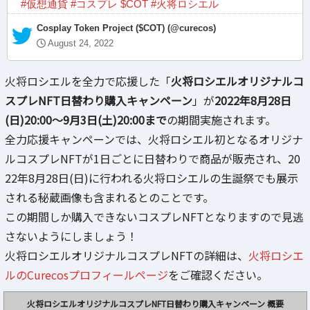
#仮想通貨
#コスプレ
$COT
#火将ロシエル
— Cosplay Token Project ($COT) (@curecos)
August 24, 2022
火将ロシエルを全力で応援した「
火将ロシエルオリジナルコ
スプレNFT日替わり購入キャンペーン
」が
2022年8月28日
(日)20:00～9月3日(土)20:00まで
の期間実施されます。
全力応援キャンペーンでは、火将ロシエル初となるオリジナ
ルコスプレNFTが1日ごとに日替わりで商品が販売され、20
22年8月28日(日)に行われる火将ロシエルの生誕祭でも展示
される秘蔵画像も含まれるとのことです。
この期間しか購入できないコスプレNFTとなりますので見逃
さないようにしましょう！
火将ロシエルオリジナルコスプレNFTの詳細は、
火将ロシエ
ルのCurecosプロフィールページ
をご確認ください。
火将ロシエルオリジナルコスプレNFT日替わり購入キャンペーン 概要