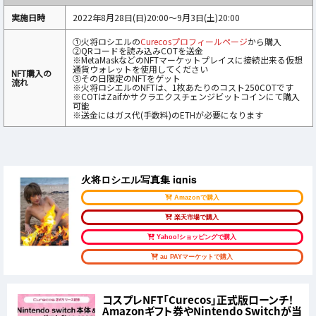
実施日時
2022年8月28日(日)20:00〜9月3日(土)20:00
①火将ロシエルの
Curecosプロフィールページ
から購入
②QRコードを読み込みCOTを送金
※MetaMaskなどのNFTマーケットプレイスに接続出来る仮想
通貨ウォレットを使用してください
NFT購入の
③その日限定のNFTをゲット
流れ
※火将ロシエルのNFTは、1枚あたりのコスト250COTです
※COTはZaifかサクラエクスチェンジビットコインにて購入
可能
※送金にはガス代(手数料)のETHが必要になります
火将ロシエル写真集 ignis
Amazonで購入
楽天市場で購入
Yahoo!ショッピングで購入
au PAYマーケットで購入
コスプレNFT「Curecos」正式版ローンチ！
Amazonギフト券やNintendo Switchが当