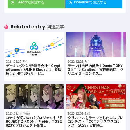
Feedlyで購読する
Inoreaderで購読する
Related entry
関連記事
2021.08.27(Fri)
2022.12.23(Fri)
ゲーミングパパ活運営会社「Crypt
テーマは自己の解放！Oasis TOKY
oGames」がLINE Blockchainを採
O × The Sandbox「実験解放区」ク
用したNFT発行サービ…
リエイターコンテス…
2023.09.11(Mon)
2023.12.02(Sat)
コナミが初のweb3プロジェクト「P
クリスマスをテーマとしたコスプレ
ROJECT ZIRCON」を発表、TGS2
コンテスト「COTクリスマスコン
023でプロジェクト発表…
テスト2023」が開催…