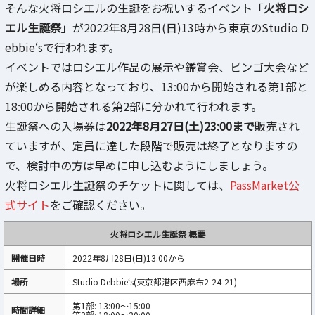
そんな火将ロシエルの生誕をお祝いするイベント「
火将ロシ
エル生誕祭
」が2022年8月28日(日)13時から東京のStudio D
ebbie‘sで行われます。
イベントではロシエル作品の展示や鑑賞会、ビンゴ大会など
が楽しめる内容となっており、13:00から開始される第1部と
18:00から開始される第2部に分かれて行われます。
生誕祭への入場券は
2022年8月27日(土)23:00まで
販売され
ていますが、定員に達した段階で販売は終了となりますの
で、検討中の方は早めに申し込むようにしましょう。
火将ロシエル生誕祭のチケットに関しては、
PassMarket公
式サイト
をご確認ください。
火将ロシエル生誕祭 概要
開催日時
2022年8月28日(日)13:00から
場所
Studio Debbie‘s(東京都港区西麻布2-24-21)
第1部: 13:00〜15:00
時間詳細
第2部: 18:00〜20:00