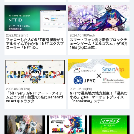
2022.02.25(Fri)
2024.10.16(Wed)
フォローした人のNFT取引履歴がリ
スマートフォン向け新作ブロックチ
アルタイムでわかる！NFTエクスプ
ェーンゲーム「エルゴスム」が10月
ローラー「NFT iD…
16日(水)に正式…
2022.08.25(Thu)
2021.05.14(Fri)
「bitFlyer」がNFTアート・アイテ
NFTで温泉地の地方創生！「温泉む
ムとコラボ！抽選で6名にGenerati
すめ」とNFTマーケットプレイス
ve Artキャラクタ…
「nanakusa」ステー…