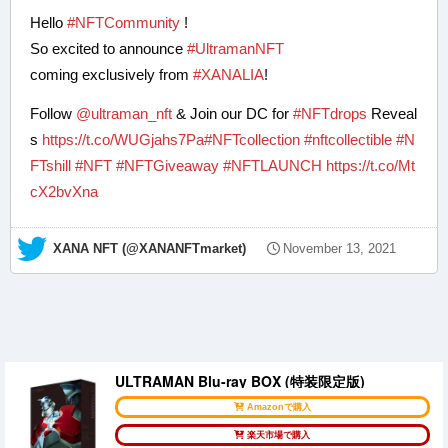
Hello
#NFTCommunity
!
So excited to announce
#UltramanNFT
coming exclusively from
#XANALIA
!
Follow
@ultraman_nft
& Join our DC for
#NFTdrops
Reveal
s
https://t.co/WUGjahs7Pa
#NFTcollection
#nftcollectible
#N
FTshill
#NFT
#NFTGiveaway
#NFTLAUNCH
https://t.co/Mt
cX2bvXna
— XANA NFT (@XANANFTmarket)
November 13, 2021
ULTRAMAN Blu-ray BOX (特装限定版)
Amazonで購入
楽天市場で購入