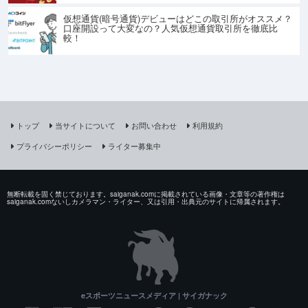
仮想通貨(暗号通貨)デビューはどこの取引所がオススメ？
口座開設って大変なの？人気仮想通貨取引所を徹底比
較！
トップ
当サイトについて
お問い合わせ
利用規約
プライバシーポリシー
ライター募集中
無断転載を固く禁じております。saiganak.comに掲載されている画像・文章等の著作権は
saiganak.comないしカメラマン・ライター、又は引用・出典元のサイトに帰属されます。
eスポーツニュースメディア | サイガナック