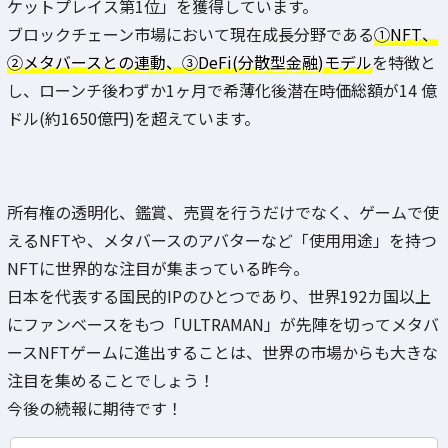
ケットプレイス第1位」を獲得しています。
ブロックチェーン市場において現在成長分野である
①NFT、
②メタバースとの連動、③DeFi(分散型金融)モデル
を特徴と
し、ローンチ後わずか1ヶ月で希薄化後潜在時価総額が14 億
ドル(約1650億円)を超えています。
所有権の透明化、鑑賞、売買を行うだけでなく、ゲームで使
えるNFTや、メタバースのアバターなど「使用用途」を持つ
NFTに世界的な注目が集まっている昨今。
日本を代表する国民的IPのひとつであり、世界192カ国以上
にファンベースをもつ「ULTRAMAN」が先陣を切ってメタバ
ースNFTゲームに進出することは、世界の市場からも大きな
注目を集めることでしょう！
今後の続報に期待です！