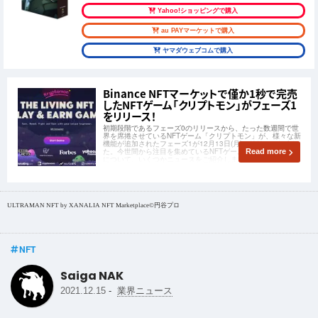
Yahoo!ショッピングで購入
au PAYマーケットで購入
ヤマダウェブコムで購入
Binance NFTマーケットで僅か1秒で完売
したNFTゲーム「クリプトモン」がフェーズ1
をリリース！
初期段階であるフェーズ0のリリースから、たった数週間で世
界を席捲させているNFTゲーム「クリプトモン」が、様々な新
機能が追加されたフェーズ1が12月13日(月)にリリースしまし
た。今世間から注目を集めているNFTゲーム「クリプトモン」
Read more
について、いくつかニュースをご紹介します！
ULTRAMAN NFT by XANALIA NFT Marketplace©︎円谷プロ
NFT
Saiga NAK
-
2021.12.15
業界ニュース