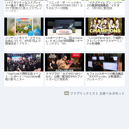
ハイクオリティなコスプレイ
「ソニック・ザ・ヘッジホッ
「イナズマイレブン」シリー
ヤー達が！東京ゲームショウ2
ク」×SUMMER SONIC 2022！コ
ズの最新情報番組「イナダ
022で見掛けた美人コスプレイ
ラボ＆ブース情報…
イ」5月29日に配信決…
ヤー特集！
ニジゲンノモリで「スライム
eスポーツチーム「忍ism Gamin
「LJL2024 Spring Split」で福岡ソ
おめんづくり」が9月7日より
g」とカンロが共同開発！ゲー
フトバンクホークスゲーミン
開催決定！ドラク…
ミンググミ「BR…
グが初優勝…
「GigaCrysta10周年記念イベン
スマブラSP「カズヤのつかい
カフェとeスポーツの複合施設
ト」レポート！Focus Mode搭
かた」公開！配信日やMiiファ
「ROCKET e-cafe」が秋葉原に
載の新モニター…
イターなど発表内…
プレオープン
ファブリックミスト 土佐ベルガモット