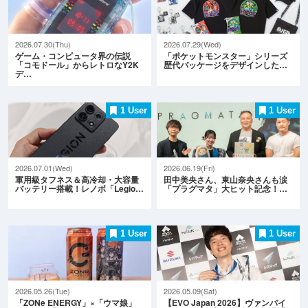
2026.07.30(Thu)
2026.07.29(Wed)
ゲーム・コンピュータ界の伝説
「ポケットモンスター」シリーズ
「コモドール」からレトロなY2K
歴代パッケージをデザインした…
デ…
1 User
1 User
2026.07.01(Wed)
2026.06.19(Fri)
軍用級タフネス＆高冷却・大容量
田中美央さん、東山奈央さんも涙
バッテリー搭載！レノボ「Legio…
「プラグマタ」大ヒット記念！…
1 User
1 User
2026.05.26(Tue)
2026.05.09(Sat)
「ZONe ENERGY」×「ウマ娘」
【EVO Japan 2026】ヴァンパイ