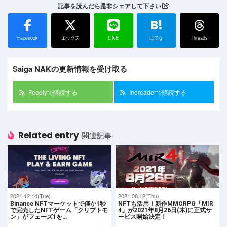
記事を読んだら是非シェアして下さい
B!
Facebook
エックス
LINE
はてな
Threads
Saiga NAKの更新情報を受け取る
Feedlyで購読する
Inoreaderで購読する
Related entry
関連記事
2021.12.14(Tue)
2021.08.12(Thu)
Binance NFTマーケットで僅か1秒
NFTも活用！新作MMORPG「MIR
で完売したNFTゲーム「クリプトモ
4」が2021年8月26日(木)に正式サ
ン」がフェーズ1を…
ービス開始決定！