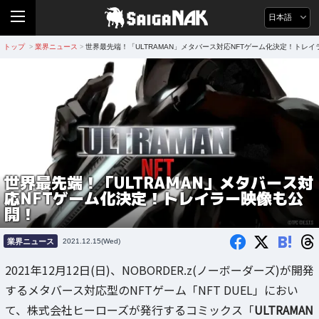
日本語
トップ
業界ニュース
世界最先端！「ULTRAMAN」メタバース対応NFTゲーム化決定！トレ
>
>
世界最先端！「ULTRAMAN」メタバース対
応NFTゲーム化決定！トレイラー映像も公
開！
B!
業界ニュース
2021.12.15(Wed)
2021年12月12日(日)、NOBORDER.z(ノーボーダーズ)が開発
するメタバース対応型のNFTゲーム「NFT DUEL」におい
て、株式会社ヒーローズが発行するコミックス「
ULTRAMAN