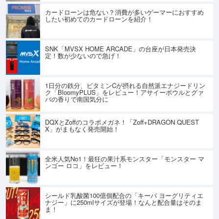
カードローンは危ない？消費が多いゲーマーにおすすめ
したい初めてのカードローンを紹介！
SNK「MVSX HOME ARCADE」の台座が日本発売決
定！数が少ないので急げ！
1日分の鉄分、ビタミンCが摂れる自然派エナジードリン
ク「BloomyPLUS」をレビュー！アサイーボウルとグァ
バの香りで南国気分に
DQXとZoffのコラボメガネ！「Zoff+DRAGON QUEST
X」がまもなく発売開始！
全米人気No1！最狂の果汁系モンスター「モンスター マ
ンゴー ロコ」をレビュー！
シールド乳酸菌100億個配合の「キーバ ヨーグリティエ
ナジー」に250mlサイズが登場！なんと配合量はそのま
ま！