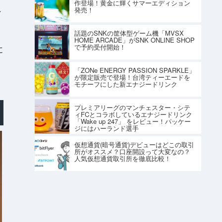
作登場！黄金に輝くサマーエディション
発売！
レ
話題のSNKの筐体型ゲーム機「MVSX
HOME ARCADE」がSNK ONLINE SHOP
で予約受付開始！
に
「ZONe ENERGY PASSION SPARKLE」
が限定販売で登場！台湾ティーエードを
モチーフにした新エナジードリンク
プレミアリーグのマンチェスター・シテ
ィFCとコラボしているエナジードリンク
「Wake up 247」 をレビュー！パッケー
ジにはハーランド選手
仮想通貨(暗号通貨)デビューはどこの取引
所がオススメ？口座開設って大変なの？
人気仮想通貨取引所を徹底比較！