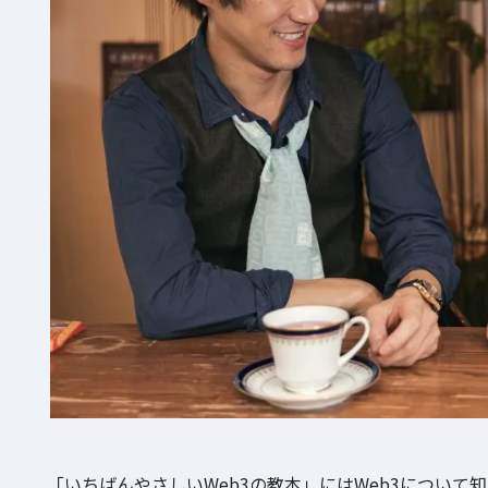
「いちばんやさしいWeb3の教本」にはWeb3につい