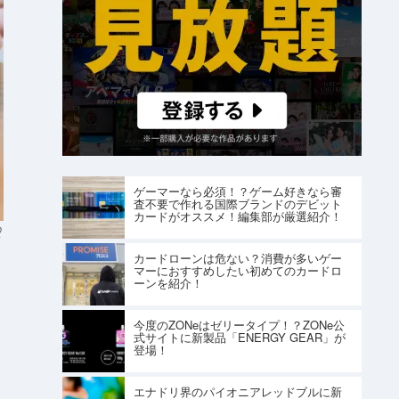
ゲーマーなら必須！？ゲーム好きなら審
査不要で作れる国際ブランドのデビット
カードがオススメ！編集部が厳選紹介！
O
カードローンは危ない？消費が多いゲー
マーにおすすめしたい初めてのカードロ
ーンを紹介！
今度のZONeはゼリータイプ！？ZONe公
式サイトに新製品「ENERGY GEAR」が
登場！
、
エナドリ界のパイオニアレッドブルに新