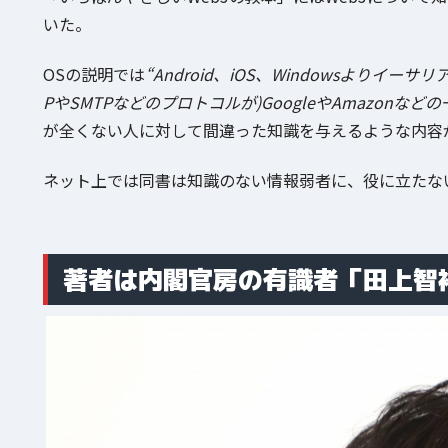
いた。
OSの説明では
“Android、iOS、Windowsよりイー
PやSMTPなどのプロトコルが)GoogleやAmazon
が全くない人に対して間違った知識を与えるような内容
ネット上では同書は知識のない情報弱者に、役に立たな
著者は内閣官房の有識者「田上智