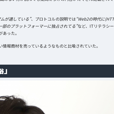
サリアムが適している”
、プロトコルの説明では
“Web2の時代に(HT
などの一部のプラットフォーマーに独占されてる”
など、ITリテラシー
があった。
い情報商材を売っているようなものと比喩されていた。
裕」