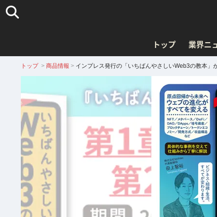
トップ
業界ニ
トップ
>
商品情報
>
インプレス発行の「いちばんやさしいWeb3の教本」