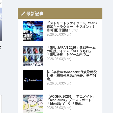
最新記事
「ストリートファイター6」Year 4
追加キャラクター「ヤスミン」8
月3日配信開始！アッ…
2026.08.03(Mon)
「SFL JAPAN 2026」参戦チーム
の応援アイテム「SFLうちわ」
「SFL法被」をゲーム内で…
2026.08.03(Mon)
株式会社DetonatioNの代表取締役
社長・梅崎伸幸氏が死去、享年44
歳。
2026.08.03(Mon)
【ACGHK 2026】「アニメイト」
「Medialink」ブースレポート！
「Identity V」や「映画…
2026.08.03(Mon)