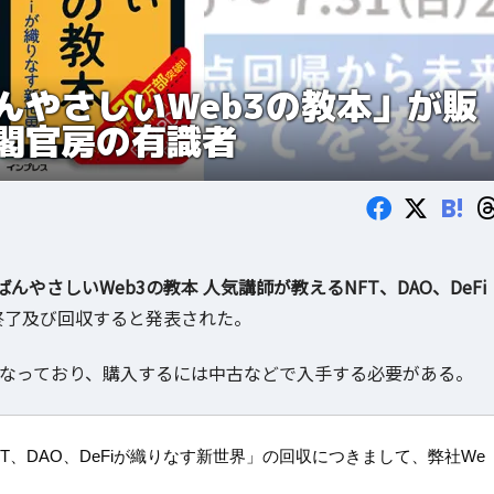
んやさしいWeb3の教本」が販
閣官房の有識者
B!
ばんやさしいWeb3の教本 人気講師が教えるNFT、DAO、DeFi
終了及び回収すると発表された。
きなくなっており、購入するには中古などで入手する必要がある。
T、DAO、DeFiが織りなす新世界」の回収につきまして、弊社We