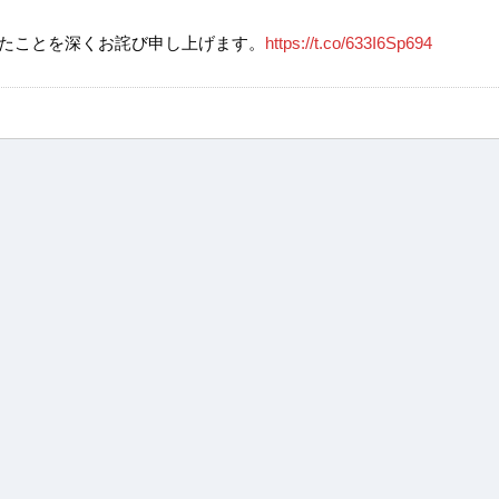
たことを深くお詫び申し上げます。
https://t.co/633I6Sp694