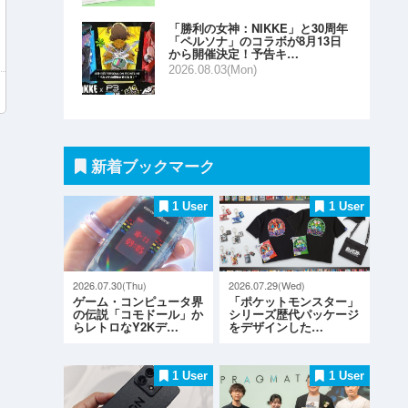
「勝利の女神：NIKKE」と30周年
「ペルソナ」のコラボが8月13日
から開催決定！予告キ…
2026.08.03(Mon)
新着ブックマーク
1 User
1 User
2026.07.30(Thu)
2026.07.29(Wed)
ゲーム・コンピュータ界
「ポケットモンスター」
の伝説「コモドール」か
シリーズ歴代パッケージ
らレトロなY2Kデ…
をデザインした…
1 User
1 User