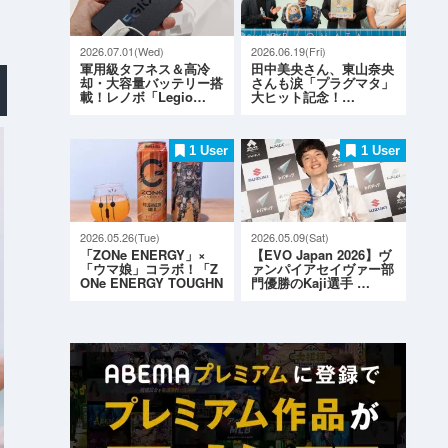
2026.07.01(Wed)
2026.06.19(Fri)
軍用級タフネス＆高冷
田中美央さん、東山奈央
却・大容量バッテリー搭
さんも涙「プラグマタ」
載！レノボ「Legio…
大ヒット記念！…
1 User
1 User
2026.05.26(Tue)
2026.05.09(Sat)
「ZONe ENERGY」×
【EVO Japan 2026】ヴ
「ウマ娘」コラボ！「Z
ァンパイアセイヴァー部
ONe ENERGY TOUGHN
門優勝のKaji選手 …
ESS G…