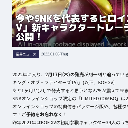
今やSNKを代表するヒロイ
V」新キャラクタートレー
公開！
業界ニュース
2022.01.06(Thu)
2022年に入り、
2月17日(木)の発売
が刻一刻と迫っている
キング・オブ・ファイターズ15)」(以下、KOF XV)
あと1ヶ月と少しで発売すると思うとなんだか震えて来
SNKオンラインショップ限定の「LIMITED COMBO」
オンラインショップの特典付きパッケージ版や、各種ダ
す！
ご予約をお忘れなく！
昨年2021年はKOF XVの初期参戦キャラクター39人のう