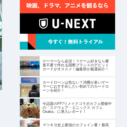
ゲーマーなら必須！？ゲーム好きなら審
査不要で作れる国際ブランドのデビット
カードがオススメ！編集部が厳選紹介！
カードローンは危ない？消費が多いゲー
マーにおすすめしたい初めてのカードロ
ーンを紹介！
今話題のFF7リメイクコラボカフェ開催中
の「スクウェア・エニックス カフェ
Osaka」に潜入レポート！
マツキヨ史上最強のカフェイン量！最高