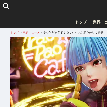
トップ
業界ニ
トップ
>
業界ニュース
>
今やSNKを代表するヒロインが満を持して参戦！