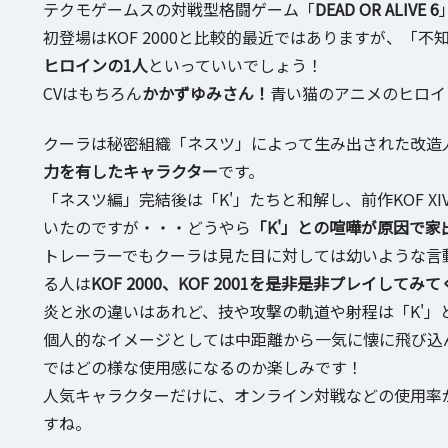
テクモゲームスの対戦型格闘ゲーム「
DEAD OR ALIVE 6
初登場はKOF 2000と比較的最近ではありますが、「
ヒロインの1人
といっていいでしょう！
CVはもちろん
かかずゆみさん！
青い猫のアニメのヒロイ
クーラは秘密組織「ネスツ」によって生み出された改造
力を有したキャラクター
です。
「ネスツ編」完結後は「K'」たちと和解し、前作KOF X
いたのですが・・・どうやら
「K'」との喧嘩が原因で家
トレーラーでもクーラは見た目に対しては幼いような言
る人は
KOF 2000、KOF 2001を是非是非プレイしてみ
炎と氷の違いはあれど、技や攻撃の軌道や射程は「K'」
個人的なイメージとしては中距離から一気に懐に飛び込
ではどの様な使用感になるのか楽しみです！
人気キャラクターだけに、オンライン対戦などの使用率
すね。