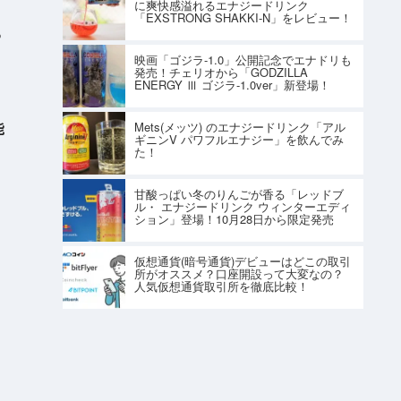
に爽快感溢れるエナジードリンク
「EXSTRONG SHAKKI-N」をレビュー！
る
映画「ゴジラ-1.0」公開記念でエナドリも
発売！チェリオから「GODZILLA
ENERGY Ⅲ ゴジラ-1.0ver」新登場！
能
Mets(メッツ) のエナジードリンク「アル
ギニンV パワフルエナジー」を飲んでみ
た！
甘酸っぱい冬のりんごが香る「レッドブ
ル・ エナジードリンク ウィンターエディ
ション」登場！10月28日から限定発売
仮想通貨(暗号通貨)デビューはどこの取引
所がオススメ？口座開設って大変なの？
人気仮想通貨取引所を徹底比較！