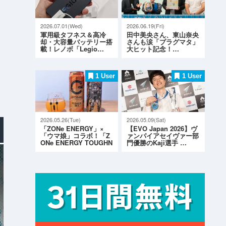
2026.07.01(Wed)
2026.06.19(Fri)
軍用級タフネス＆高冷
田中美央さん、東山奈央
却・大容量バッテリー搭
さんも涙「プラグマタ」
載！レノボ「Legio…
大ヒット記念！…
1 User
1 User
2026.05.26(Tue)
2026.05.09(Sat)
「ZONe ENERGY」×
【EVO Japan 2026】ヴ
「ウマ娘」コラボ！「Z
ァンパイアセイヴァー部
ONe ENERGY TOUGHN
門優勝のKaji選手 …
ESS G…