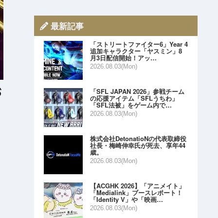
最新記事
「ストリートファイター6」Year 4
追加キャラクター「ヤスミン」8
月3日配信開始！アッ…
2026.08.03(Mon)
「SFL JAPAN 2026」参戦チーム
の応援アイテム「SFLうちわ」
「SFL法被」をゲーム内で…
2026.08.03(Mon)
・
株式会社DetonatioNの代表取締役
社長・梅崎伸幸氏が死去、享年44
歳。
2026.08.03(Mon)
【ACGHK 2026】「アニメイト」
「Medialink」ブースレポート！
「Identity V」や「映画…
2026.08.03(Mon)