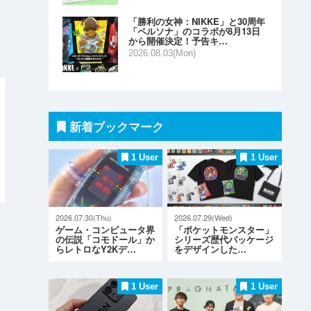
「勝利の女神：NIKKE」と30周年
「ペルソナ」のコラボが8月13日
から開催決定！予告キ…
2026.08.03(Mon)
新着ブックマーク
1 User
1 User
2026.07.30(Thu)
2026.07.29(Wed)
ゲーム・コンピュータ界
「ポケットモンスター」
の伝説「コモドール」か
シリーズ歴代パッケージ
らレトロなY2Kデ…
をデザインした…
1 User
1 User