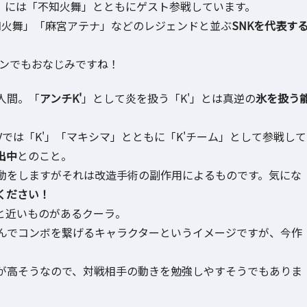
」には「不知火舞」とともにゲスト参戦しています。
不知火舞」「麻宮アテナ」などのレジェンドと並ぶ
SNKを代表す
ンでもおなじみですね！
人間。「
アンチK'
」として炎を扱う「K'」とは真逆の
氷を扱う
IVでは「K'」「マキシマ」とともに「K'チーム」として参戦して
出中
とのこと。
動をしますがそれは改造手術の副作用によるものです。気にな
てください！
と近いものがあるクーラ。
んでコンボを繋げるキャラクターというイメージですが、今作
が高そうなので、対戦相手の動きを勉強しやすそうでもありま