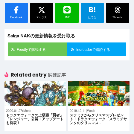
B!
Facebook
エックス
LINE
はてな
Threads
Saiga NAKの更新情報を受け取る
Feedlyで購読する
Inoreaderで購読する
Related entry
関連記事
2020.01.27(Mon)
2019.12.11(Wed)
ドラクエウォークの上級職「賢者」
スラミチからクリスマスプレゼン
「レンジャー」公開！アップデート
ト！ドラクエウォーク「スラミチサ
も発表！
ンタのクリスマス…