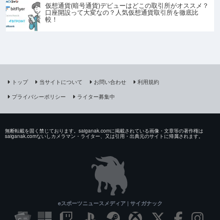
仮想通貨(暗号通貨)デビューはどこの取引所がオススメ？
口座開設って大変なの？人気仮想通貨取引所を徹底比
較！
トップ
当サイトについて
お問い合わせ
利用規約
プライバシーポリシー
ライター募集中
無断転載を固く禁じております。saiganak.comに掲載されている画像・文章等の著作権は
saiganak.comないしカメラマン・ライター、又は引用・出典元のサイトに帰属されます。
eスポーツニュースメディア | サイガナック