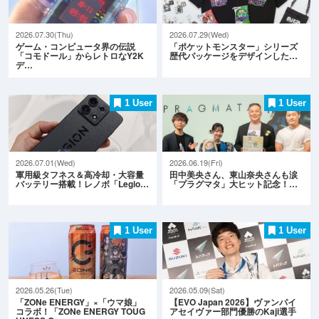
2026.07.30(Thu)
2026.07.29(Wed)
ゲーム・コンピュータ界の伝説
「ポケットモンスター」シリーズ
「コモドール」からレトロなY2K
歴代パッケージをデザインした…
デ…
1 User
1 User
2026.07.01(Wed)
2026.06.19(Fri)
軍用級タフネス＆高冷却・大容量
田中美央さん、東山奈央さんも涙
バッテリー搭載！レノボ「Legio…
「プラグマタ」大ヒット記念！…
1 User
1 User
2026.05.26(Tue)
2026.05.09(Sat)
「ZONe ENERGY」×「ウマ娘」
【EVO Japan 2026】ヴァンパイ
コラボ！「ZONe ENERGY TOUG
アセイヴァー部門優勝のKaji選手