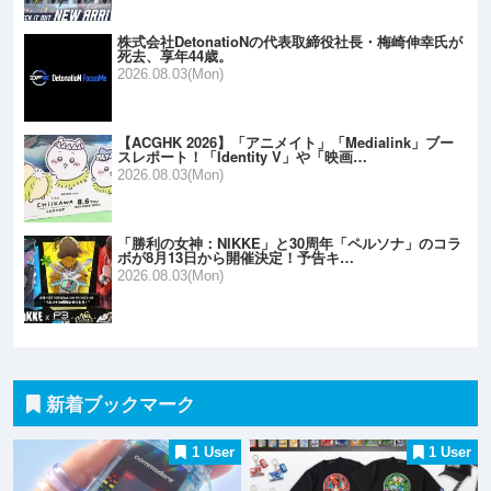
株式会社DetonatioNの代表取締役社長・梅崎伸幸氏が
死去、享年44歳。
2026.08.03(Mon)
【ACGHK 2026】「アニメイト」「Medialink」ブー
スレポート！「Identity V」や「映画…
2026.08.03(Mon)
「勝利の女神：NIKKE」と30周年「ペルソナ」のコラ
ボが8月13日から開催決定！予告キ…
2026.08.03(Mon)
新着ブックマーク
1 User
1 User