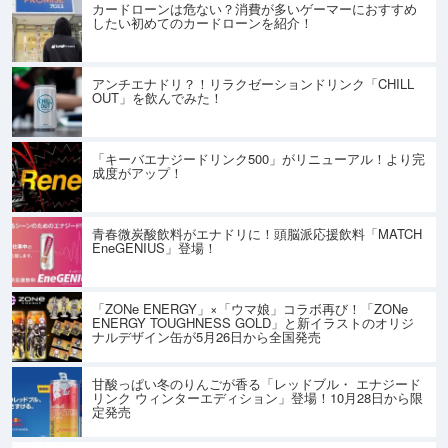
カードローンは危ない？消費が多いゲーマーにおすすめ
したい初めてのカードローンを紹介！
アンチエナドリ？！リラクゼーションドリンク「CHILL
OUT」を飲んでみた！
「キーバエナジードリンク500」がリニューアル！より完
成度がアップ！
青春微炭酸飲料がエナドリに！頭脳派応援飲料「MATCH
EneGENIUS」登場！
「ZONe ENERGY」×「ウマ娘」コラボ再び！「ZONe
ENERGY TOUGHNESS GOLD」と新イラストのオリジ
ナルデザイン缶が5月26日から全国発売
甘酸っぱい冬のりんごが香る「レッドブル・ エナジード
リンク ウィンターエディション」登場！10月28日から限
定発売