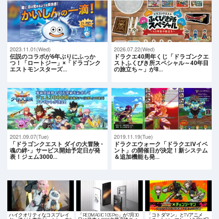
2023.11.01(Wed)
2026.07.22(Wed)
伝説のコラボが6年ぶりにふっか
ドラクエ40周年くじ「ドラゴンクエ
つ！「ロートジー」×「ドラゴンク
ストふくびき所スペシャル～40年目
エストモンスターズ…
の旅立ち～」が8…
2021.09.07(Tue)
2019.11.19(Tue)
「ドラゴンクエスト ダイの大冒険 -
ドラクエウォーク「ドラクエIVイベ
魂の絆-」サービス開始予定日が発
ント」の開催日が決定！新システム
表！ジェム3000…
＆追加機能も発…
ハイクオリティなコスプレイ
「REDMAGIC 10S Pro」が7月30
「コトダマン」とTVアニメ