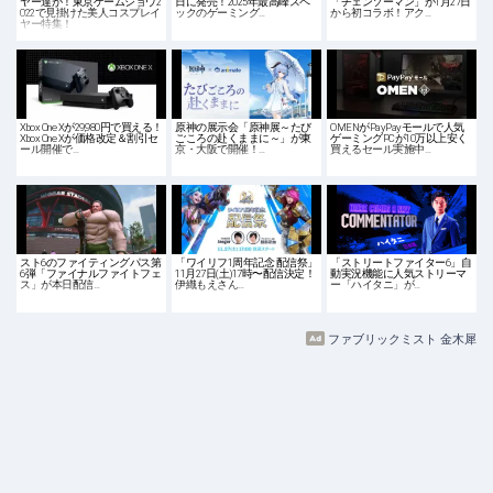
ヤー達が！東京ゲームショウ2
日に発売！2025年最高峰スペ
「チェンソーマン」が1月27日
022で見掛けた美人コスプレイ
ックのゲーミング…
から初コラボ！アク…
ヤー特集！
Xbox One Xが29,980円で買える！
原神の展示会「原神展～たび
OMENがPayPayモールで人気
Xbox One Xが価格改定＆割引セ
ごころの赴くままに～」が東
ゲーミングPCが10万以上安く
ール開催で…
京・大阪で開催！…
買えるセール実施中…
スト6のファイティングパス第
「ワイリフ1周年記念 配信祭」
「ストリートファイター6」自
6弾「ファイナルファイトフェ
11月27日(土)17時〜配信決定！
動実況機能に人気ストリーマ
ス」が本日配信…
伊織もえさん…
ー「ハイタニ」が…
ファブリックミスト 金木犀