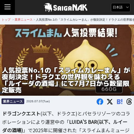
日本語
トップ
業界ニュース
人気投票No.1の「スライムカレーまん」が復刻決定！ドラクエの世界観
>
>
人気投票No.1の「スライムカレーまん」が
復刻決定！ドラクエの世界観を味わえる
「ルイーダの酒場」にて7月7日から数量限
定販売
B!
業界ニュース
2026.07.07(Tue)
ドラゴンクエスト
(以下、ドラクエ)とパセラリゾーツのコラ
ボレーションにより運営中の「
LUIDA’S BAR(以下、ルイー
ダの酒場)
」で2025年に開催された「スライムまんミュージ