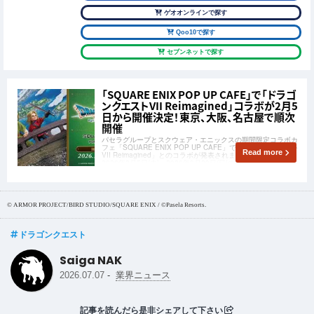
ゲオオンラインで探す
Qoo10で探す
セブンネットで探す
「SQUARE ENIX POP UP CAFE」で「ドラゴ
ンクエストVII Reimagined」コラボが2月5
日から開催決定！東京、大阪、名古屋で順次
開催
パセラグループとスクウェア・エニックスの期間限定コラボカ
フェ「SQUARE ENIX POP UP CAFE」で「ドラゴンクエスト
Read more
VII Reimagined」とのコラボが発表されました。東京店で
2026年2月5日(木)～2026年3月29日(日)の期間に開催され、大
阪店、名古屋店でも順次開催されます。
© ARMOR PROJECT/BIRD STUDIO/SQUARE ENIX / ©Pasela Resorts.
ドラゴンクエスト
Saiga NAK
-
2026.07.07
業界ニュース
記事を読んだら是非シェアして下さい